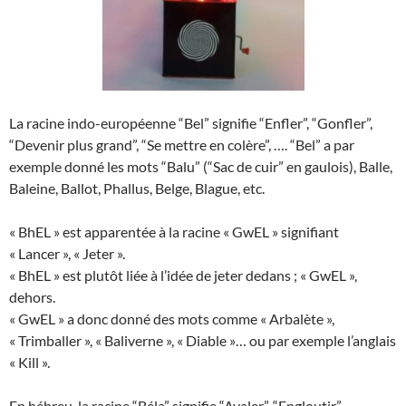
La racine indo-européenne “Bel” signifie “Enfler”, “Gonfler”,
“Devenir plus grand”, “Se mettre en colère”, …. “Bel” a par
exemple donné les mots “Balu” (“Sac de cuir” en gaulois), Balle,
Baleine, Ballot, Phallus, Belge, Blague, etc.
« BhEL » est apparentée à la racine « GwEL » signifiant
« Lancer », « Jeter ».
« BhEL » est plutôt liée à l’idée de jeter dedans ; « GwEL »,
dehors.
« GwEL » a donc donné des mots comme « Arbalète »,
« Trimballer », « Baliverne », « Diable »… ou par exemple l’anglais
« Kill ».
En hébreu, la racine “Béla” signifie “Avaler”, “Engloutir”.