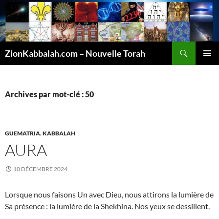
Recherche
ZionKabbalah.com – Nouvelle Torah
ALLER
MENU
AU
PRINCI
CONTENU
Archives par mot-clé : 50
GUEMATRIA
,
KABBALAH
AURA
10 DÉCEMBRE 2024
Lorsque nous faisons Un avec Dieu, nous attirons la lumière de
Sa présence : la lumière de la Shekhina. Nos yeux se dessillent.