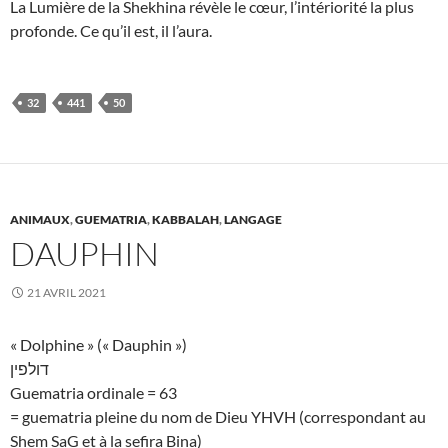
La Lumière de la Shekhina révèle le cœur, l’intériorité la plus
profonde. Ce qu’il est, il l’aura.
32
441
50
ANIMAUX
,
GUEMATRIA
,
KABBALAH
,
LANGAGE
DAUPHIN
21 AVRIL 2021
« Dolphine » (« Dauphin »)
דולפין
Guematria ordinale = 63
= guematria pleine du nom de Dieu YHVH (correspondant au
Shem SaG et à la sefira Bina)