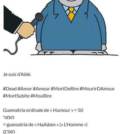
Je suis d’Aide.
#Dead #Amor #Amour #MortDeRire #MourirDAmour
#MortSubite #MouRire
Guematria ordinale de « Humour » = 50
הומור
= guematria de « HaAdam » (« L’Homme »)
האדם