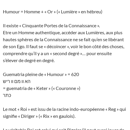
Humour = Homme + « Or » (« Lumière » en hébreu)
Il existe « Cinquante Portes de la Connaissance ».
Etre un Homme authentique, accéder aux Lumières, aux plus
hautes sphères de la Connaissance ne se fait qu’en se libérant
de son Ego. Il faut se « décoincer », voir le bon côté des choses,
comprendre qu’il y a un « second degré »… pour ensuite
s’élever de degré en degré.
Guematria pleine de « Humour » = 620
הא וו מם וו ריש
= guematria de « Keter » (« Couronne »)
כתר
Le mot « Roi » est issu de la racine indo-européenne « Reg » qui
signifie « Diriger » (« Rix » en gaulois).
Le véritable Roi est celui qui sait Rigoler (il peut aussi jouer de