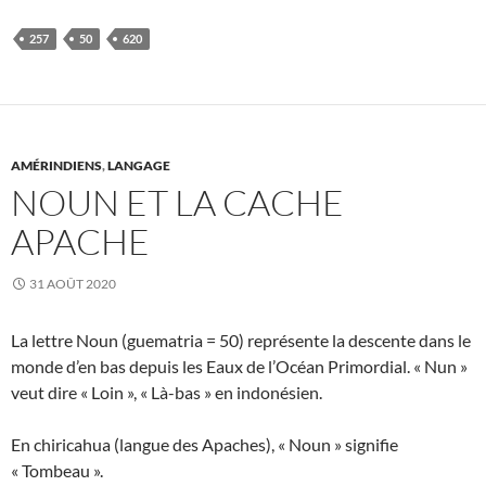
257
50
620
AMÉRINDIENS
,
LANGAGE
NOUN ET LA CACHE
APACHE
31 AOÛT 2020
La lettre Noun (guematria = 50) représente la descente dans le
monde d’en bas depuis les Eaux de l’Océan Primordial. « Nun »
veut dire « Loin », « Là-bas » en indonésien.
En chiricahua (langue des Apaches), « Noun » signifie
« Tombeau ».