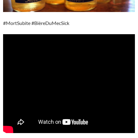
#MortSubite #BièreDuMecSick