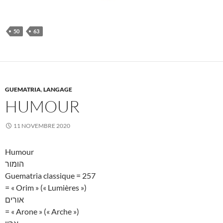
50
63
GUEMATRIA
,
LANGAGE
HUMOUR
11 NOVEMBRE 2020
Humour
הומור
Guematria classique = 257
= « Orim » (« Lumières »)
אורים
= « Arone » (« Arche »)