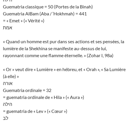
Guematria classique = 50 (Portes de la Binah)
Guematria AlBam (Aba / ‘Hokhmah) = 441
= « Emet » (« Vérité »)
אמת
« Quand un homme est pur dans ses actions et ses pensées, la
lumière de la Shekhina se manifeste au-dessus de lui,
rayonnant comme une flamme éternelle. » (Zohar I, 98a)
« Or » veut dire « Lumière » en hébreu, et « Orah », « Sa Lumière
(à elle) »
אורה
Guematria ordinale = 32
= guematria ordinale de « Hila » (« Aura »)
הילה
= guematria de « Lev » (« Cœur »)
לב