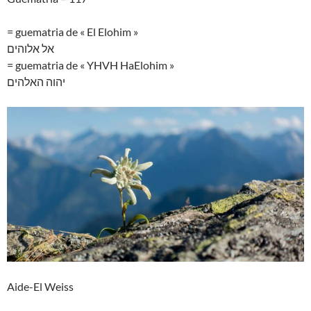
= guematria de « El Elohim »
אל אלוהים
= guematria de « YHVH HaElohim »
יהוה האלהים
Aide-El Weiss