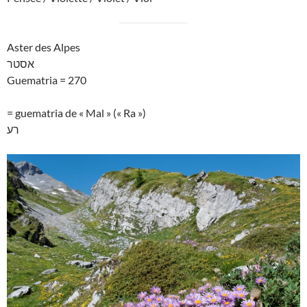
Aster des Alpes
אסטר
Guematria = 270
= guematria de « Mal » (« Ra »)
רע