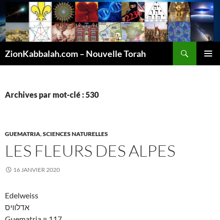
Recherche
ZionKabbalah.com – Nouvelle Torah
ALLER
MENU
AU
PRINCI
CONTENU
Archives par mot-clé : 530
GUEMATRIA
,
SCIENCES NATURELLES
LES FLEURS DES ALPES
16 JANVIER 2020
Edelweiss
אדלוויס
Guematria = 117