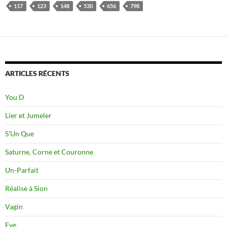
117
123
148
530
656
798
ARTICLES RÉCENTS
You D
Lier et Jumeler
S’Un Que
Saturne, Corne et Couronne
Un-Parfait
Réalise à Sion
Vagin
Eve