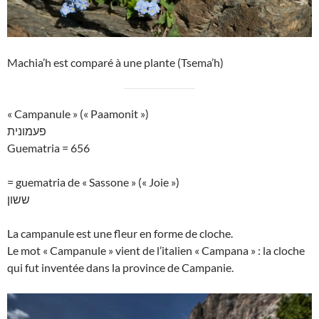
Machia’h est comparé à une plante (Tsema’h)
« Campanule » (« Paamonit »)
פעמונית
Guematria = 656
= guematria de « Sassone » (« Joie »)
ששון
La campanule est une fleur en forme de cloche.
Le mot « Campanule » vient de l’italien « Campana » : la cloche
qui fut inventée dans la province de Campanie.