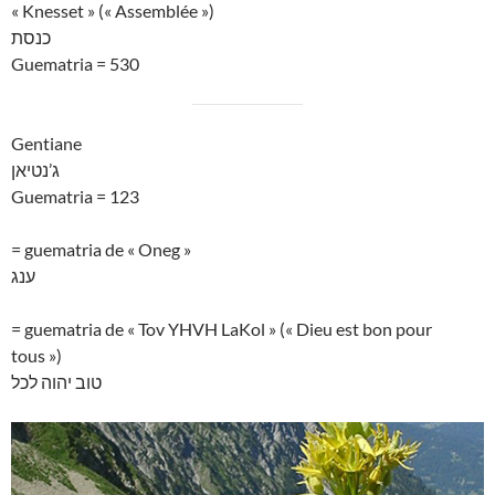
« Knesset » (« Assemblée »)
כנסת
Guematria = 530
Gentiane
ג’נטיאן
Guematria = 123
= guematria de « Oneg »
ענג
= guematria de « Tov YHVH LaKol » (« Dieu est bon pour
tous »)
טוב יהוה לכל