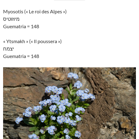
Myosotis (« Le roi des Alpes »)
מיוזוטיס
Guematria = 148
« Ytsmakh » (« Il poussera »)
יצמח
Guematria = 148