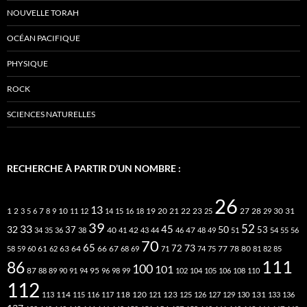
NOUVELLE TORAH
OCÉAN PACIFIQUE
PHYSIQUE
ROCK
SCIENCES NATURELLES
RECHERCHE À PARTIR D’UN NOMBRE :
26
13
2
7
10
20
21
22
23
27
31
1
3
5
6
8
9
11
12
14
15
16
18
19
25
28
29
30
39
52
33
45
32
37
50
40
42
53
34
35
36
38
41
43
44
46
47
48
49
51
54
55
56
70
65
73
72
63
66
78
80
58
59
60
61
62
64
67
68
69
71
74
75
77
81
82
85
111
86
100
101
87
95
88
89
90
91
94
96
98
99
102
104
105
106
108
110
112
118
120
113
114
115
116
117
121
123
125
126
127
129
130
131
133
136