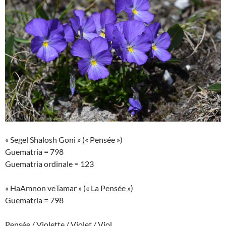
« Segel Shalosh Goni » (« Pensée »)
Guematria = 798
Guematria ordinale = 123
« HaAmnon veTamar » (« La Pensée »)
Guematria = 798
Pensée / Violette / Violet / Viol