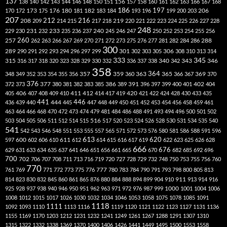
137
138
140
142
143
144
146
148
150
151
156
157
158
160
161
162
163
166
167
168
186
173
182
197
206
170
172
175
176
180
181
183
184
193
196
199
200
203
207
212
216
219
208
209
214
215
217
218
220
221
222
223
224
225
226
227
228
248
240
229
230
231
232
233
235
236
237
245
246
247
250
252
253
254
255
256
260
257
262
263
266
267
269
270
271
272
273
275
276
277
281
282
284
286
288
300
301
306
289
290
291
292
293
294
296
297
299
302
303
305
308
310
313
314
333
345
315
340
346
316
317
318
320
323
328
329
330
332
336
337
338
342
343
358
357
359
363
364
365
369
348
349
352
353
354
355
356
360
366
367
370
376
377
386
391
402
372
373
380
381
382
383
385
389
396
397
399
400
401
404
412
405
406
407
408
409
410
411
414
417
419
420
421
422
424
428
430
433
435
441
444
446
436
439
440
445
447
448
449
450
451
452
453
454
456
458
459
461
463
464
466
468
470
472
473
474
479
481
484
486
488
491
493
494
496
500
501
502
516
503
504
505
506
511
512
514
515
517
520
523
524
526
528
530
531
534
535
540
541
542
543
546
548
551
553
555
557
565
571
572
573
576
580
581
586
588
591
596
613
611
620
597
600
602
606
610
612
614
615
616
617
619
622
623
625
626
628
666
676
629
631
633
634
635
637
641
646
651
656
661
665
670
682
685
692
696
700
702
706
707
708
711
713
716
719
720
727
728
729
732
748
750
753
755
756
760
770
777
761
769
771
772
773
775
776
780
783
784
790
791
793
798
800
805
813
814
823
830
832
845
860
861
865
876
880
884
888
894
899
904
910
911
913
914
916
1000
925
928
937
938
940
946
950
951
962
963
971
972
976
987
999
1001
1004
1006
1008
1012
1015
1017
1026
1030
1032
1034
1046
1053
1058
1075
1078
1085
1091
1118
1111
1092
1093
1110
1113
1116
1119
1120
1121
1122
1123
1127
1131
1136
1155
1169
1170
1203
1212
1231
1232
1241
1249
1261
1267
1288
1291
1307
1310
1315
1322
1332
1338
1369
1370
1400
1406
1426
1441
1449
1495
1500
1553
1558