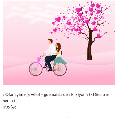
« Ofanayim » (« Vélo) = guematria de « El Elyon » (« Dieu très
haut »)
אל עליון