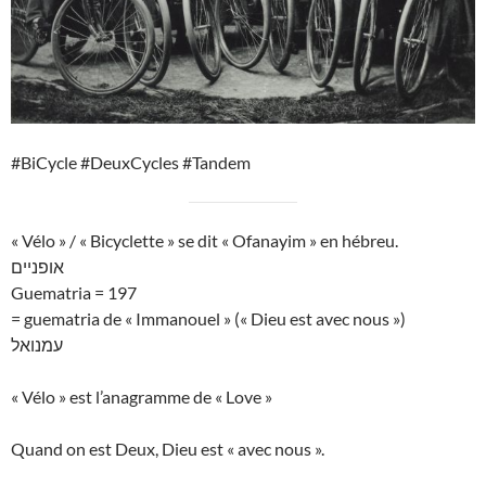
#BiCycle #DeuxCycles #Tandem
« Vélo » / « Bicyclette » se dit « Ofanayim » en hébreu.
אופניים
Guematria = 197
= guematria de « Immanouel » (« Dieu est avec nous »)
עמנואל
« Vélo » est l’anagramme de « Love »
Quand on est Deux, Dieu est « avec nous ».