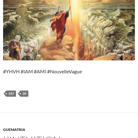
#YHVH #IAM #AMI #NouvelleVague
197
39
GUEMATRIA