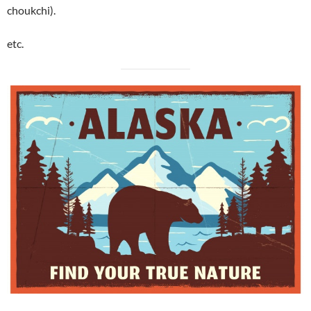
choukchi).
etc.