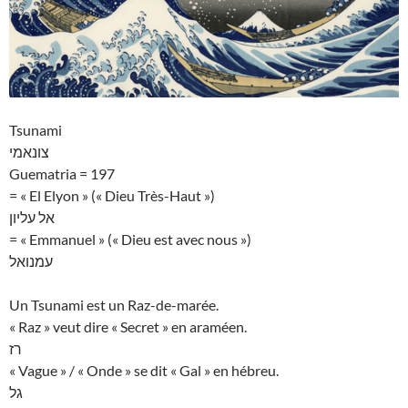
Tsunami
צונאמי
Guematria = 197
= « El Elyon » (« Dieu Très-Haut »)
אל עליון
= « Emmanuel » (« Dieu est avec nous »)
עמנואל
Un Tsunami est un Raz-de-marée.
« Raz » veut dire « Secret » en araméen.
רז
« Vague » / « Onde » se dit « Gal » en hébreu.
גל