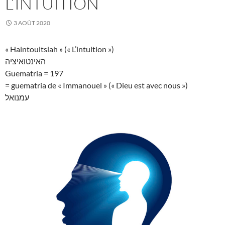
L’INTUITION
3 AOÛT 2020
« Haintouitsiah » (« L’intuition »)
האינטואיציה
Guematria = 197
= guematria de « Immanouel » (« Dieu est avec nous »)
עמנואל