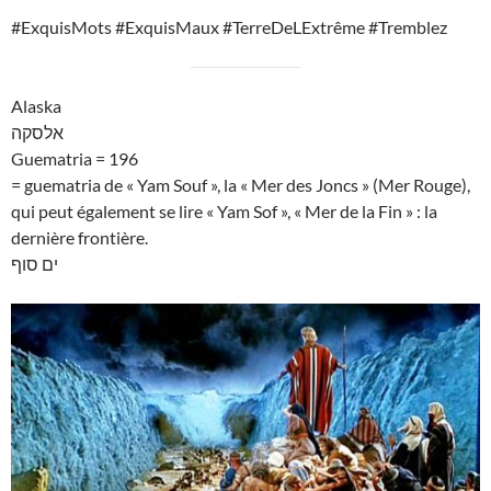
#ExquisMots #ExquisMaux #TerreDeLExtrême #Tremblez
Alaska
אלסקה
Guematria = 196
= guematria de « Yam Souf », la « Mer des Joncs » (Mer Rouge),
qui peut également se lire « Yam Sof », « Mer de la Fin » : la
dernière frontière.
ים סוף