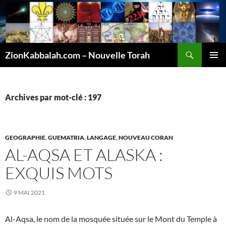
Recherche
ZionKabbalah.com – Nouvelle Torah
ALLER
MENU
AU
PRINCI
CONTENU
Archives par mot-clé : 197
GEOGRAPHIE
,
GUEMATRIA
,
LANGAGE
,
NOUVEAU CORAN
AL-AQSA ET ALASKA :
EXQUIS MOTS
9 MAI 2021
Al-Aqsa, le nom de la mosquée située sur le Mont du Temple à