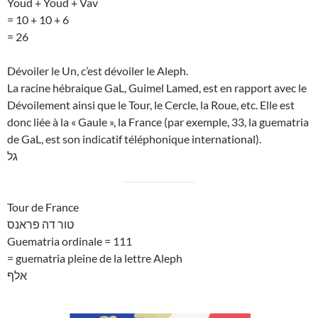
Youd + Youd + Vav
= 10 + 10 + 6
= 26
Dévoiler le Un, c’est dévoiler le Aleph.
La racine hébraique GaL, Guimel Lamed, est en rapport avec le
Dévoilement ainsi que le Tour, le Cercle, la Roue, etc. Elle est
donc liée à la « Gaule », la France (par exemple, 33, la guematria
de GaL, est son indicatif téléphonique international).
גל
Tour de France
טור דה פראנס
Guematria ordinale = 111
= guematria pleine de la lettre Aleph
אלף