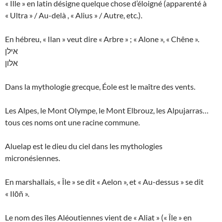
« Ille » en latin désigne quelque chose d’éloigné (apparenté à
« Ultra » / Au-delà , « Alius » / Autre, etc.).
En hébreu, « Ilan » veut dire « Arbre » ; « Alone », « Chêne ».
אילן
אלון
Dans la mythologie grecque, Éole est le maître des vents.
Les Alpes, le Mont Olympe, le Mont Elbrouz, les Alpujarras…
tous ces noms ont une racine commune.
Aluelap est le dieu du ciel dans les mythologies
micronésiennes.
En marshallais, « Île » se dit « Aelon », et « Au-dessus » se dit
« Ilōñ ».
Le nom des îles Aléoutiennes vient de « Aliat » (« Île » en