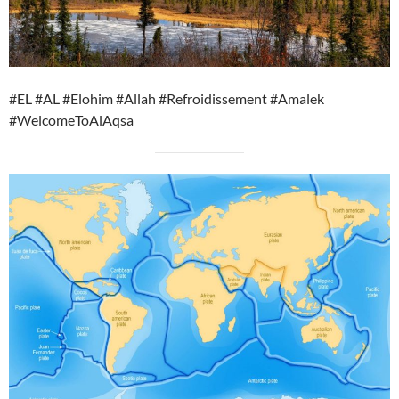
#EL #AL #Elohim #Allah #Refroidissement #Amalek
#WelcomeToAlAqsa