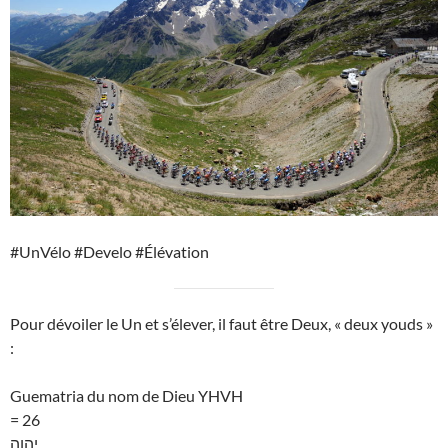
#UnVélo #Develo #Élévation
Pour dévoiler le Un et s’élever, il faut être Deux, « deux youds »
:
Guematria du nom de Dieu YHVH
= 26
יהוה