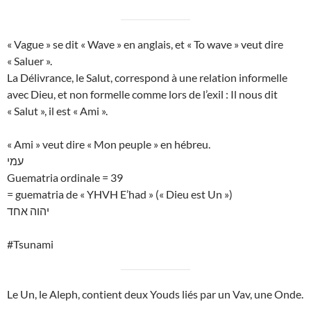
« Vague » se dit « Wave » en anglais, et « To wave » veut dire
« Saluer ».
La Délivrance, le Salut, correspond à une relation informelle
avec Dieu, et non formelle comme lors de l’exil : Il nous dit
« Salut », il est « Ami ».
« Ami » veut dire « Mon peuple » en hébreu.
עמי
Guematria ordinale = 39
= guematria de « YHVH E’had » (« Dieu est Un »)
יהוה אחד
#Tsunami
Le Un, le Aleph, contient deux Youds liés par un Vav, une Onde.