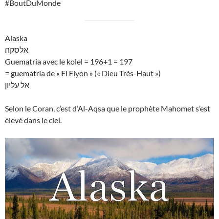
#BoutDuMonde
Alaska
אלסקה
Guematria avec le kolel = 196+1 = 197
= guematria de « El Elyon » (« Dieu Très-Haut »)
אל עליון
Selon le Coran, c’est d’Al-Aqsa que le prophète Mahomet s’est
élevé dans le ciel.