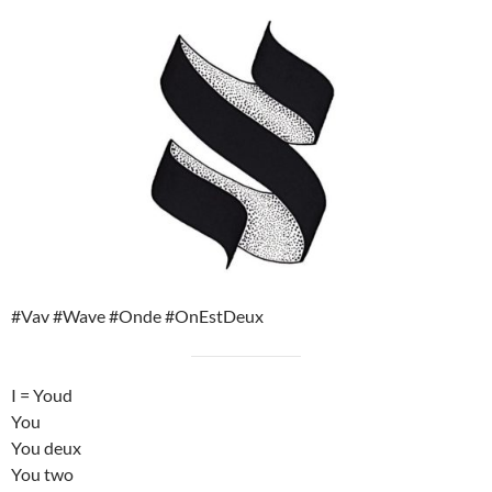
#Vav #Wave #Onde #OnEstDeux
I = Youd
You
You deux
You two