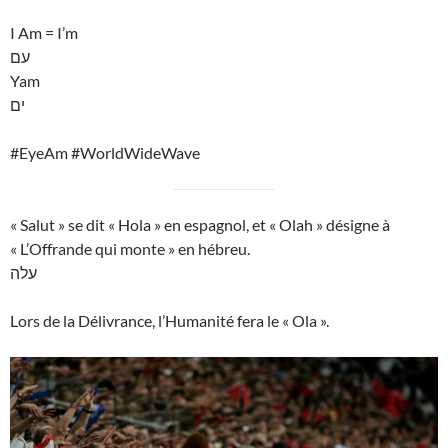
I Am = I’m
עם
Yam
ים
#EyeAm #WorldWideWave
« Salut » se dit « Hola » en espagnol, et « Olah » désigne à
« L’Offrande qui monte » en hébreu.
עלה
Lors de la Délivrance, l’Humanité fera le « Ola ».