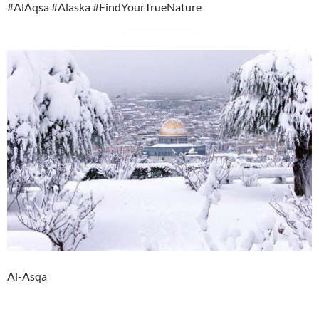
#AlAqsa #Alaska #FindYourTrueNature
Al-Asqa