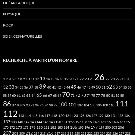
OCÉAN PACIFIQUE
PHYSIQUE
ROCK
SCIENCES NATURELLES
RECHERCHE À PARTIR D’UN NOMBRE :
26
13
2
7
10
20
21
22
23
27
31
1
3
5
6
8
9
11
12
14
15
16
18
19
25
28
29
30
39
52
33
45
32
37
50
40
42
53
34
35
36
38
41
43
44
46
47
48
49
51
54
55
56
70
65
73
72
63
66
78
80
58
59
60
61
62
64
67
68
69
71
74
75
77
81
82
85
111
86
100
101
87
95
88
89
90
91
94
96
98
99
102
104
105
106
108
110
112
118
120
113
114
115
116
117
121
123
125
126
127
129
130
131
133
136
137
138
140
142
143
144
146
148
150
151
156
157
158
160
161
162
163
166
167
168
186
173
182
197
206
170
172
175
176
180
181
183
184
193
196
199
200
203
207
212
216
219
208
209
214
215
217
218
220
221
222
223
224
225
226
227
228