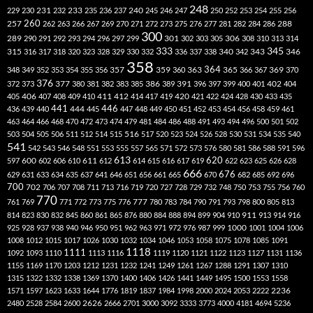
248
240
229
230
231
232
233
235
236
237
245
246
247
250
252
253
254
255
256
260
257
262
263
266
267
269
270
271
272
273
275
276
277
281
282
284
286
288
300
301
306
289
290
291
292
293
294
296
297
299
302
303
305
308
310
313
314
333
345
315
340
346
316
317
318
320
323
328
329
330
332
336
337
338
342
343
358
357
359
363
364
365
369
348
349
352
353
354
355
356
360
366
367
370
376
377
386
391
402
372
373
380
381
382
383
385
389
396
397
399
400
401
404
412
405
406
407
408
409
410
411
414
417
419
420
421
422
424
428
430
433
435
441
444
446
436
439
440
445
447
448
449
450
451
452
453
454
456
458
459
461
463
464
466
468
470
472
473
474
479
481
484
486
488
491
493
494
496
500
501
502
516
503
504
505
506
511
512
514
515
517
520
523
524
526
528
530
531
534
535
540
541
542
543
546
548
551
553
555
557
565
571
572
573
576
580
581
586
588
591
596
613
611
620
597
600
602
606
610
612
614
615
616
617
619
622
623
625
626
628
666
676
629
631
633
634
635
637
641
646
651
656
661
665
670
682
685
692
696
700
702
706
707
708
711
713
716
719
720
727
728
729
732
748
750
753
755
756
760
770
777
761
769
771
772
773
775
776
780
783
784
790
791
793
798
800
805
813
814
823
830
832
845
860
861
865
876
880
884
888
894
899
904
910
911
913
914
916
1000
925
928
937
938
940
946
950
951
962
963
971
972
976
987
999
1001
1004
1006
1008
1012
1015
1017
1026
1030
1032
1034
1046
1053
1058
1075
1078
1085
1091
1118
1111
1092
1093
1110
1113
1116
1119
1120
1121
1122
1123
1127
1131
1136
1155
1169
1170
1203
1212
1231
1232
1241
1249
1261
1267
1288
1291
1307
1310
1315
1322
1332
1338
1369
1370
1400
1406
1426
1441
1449
1495
1500
1553
1558
1571
1597
1623
1633
1644
1776
1819
1837
1984
1998
2000
2024
2053
2222
2236
2480
2528
2584
2600
2626
2666
2701
3000
3092
3333
3773
4000
4181
4694
5236