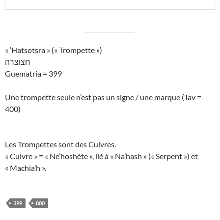
« ‘Hatsotsra » (« Trompette »)
חצוצרה
Guematria = 399
Une trompette seule n’est pas un signe / une marque (Tav =
400)
Les Trompettes sont des Cuivres.
« Cuivre » = « Ne’hoshète », lié à « Na’hash » (« Serpent ») et
« Machia’h ».
399
800