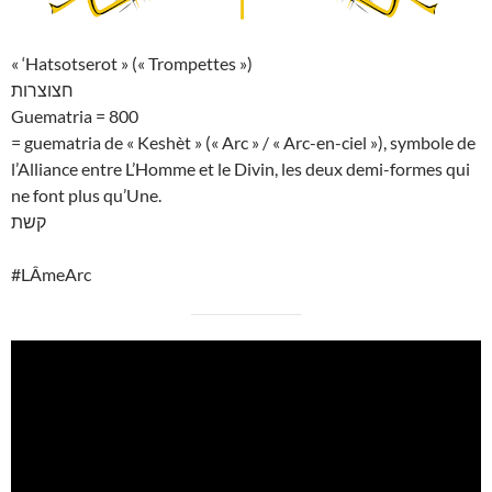
« ‘Hatsotserot » (« Trompettes »)
חצוצרות
Guematria = 800
= guematria de « Keshèt » (« Arc » / « Arc-en-ciel »), symbole de
l’Alliance entre L’Homme et le Divin, les deux demi-formes qui
ne font plus qu’Une.
קשת
#LÂmeArc