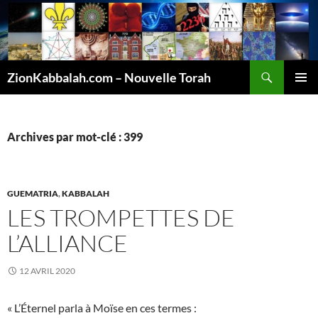
Recherche
ZionKabbalah.com – Nouvelle Torah
ALLER
MENU
AU
PRINCI
CONTENU
Archives par mot-clé : 399
GUEMATRIA
,
KABBALAH
LES TROMPETTES DE
L’ALLIANCE
12 AVRIL 2020
« L’Éternel parla à Moïse en ces termes :