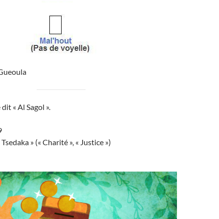
#Gueoula
 dit « Al Sagol ».
9
Tsedaka » (« Charité », « Justice »)