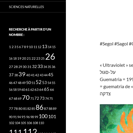
SCIENCES NATURELLES
RECHERCHE À PARTIR D’UN
NOMBRE :
#Segol #Sagol 
13
2
7
10
1
3
5
6
8
9
11
12
14
15
26
20
21
22
23
16
18
19
25
« Ultraviolet » se
33
32
27
31
28
29
30
34
35
36
על-סגול
39
45
37
40
42
38
41
43
44
Guematria = 19
52
50
53
46
47
48
49
51
54
55
= guematria de « 
65
63
66
56
58
59
60
61
62
64
צדקה
70
73
72
67
68
69
71
74
75
86
78
80
87
77
81
82
85
88
89
100
101
95
90
91
94
96
98
99
102
104
105
106
108
110
112
111