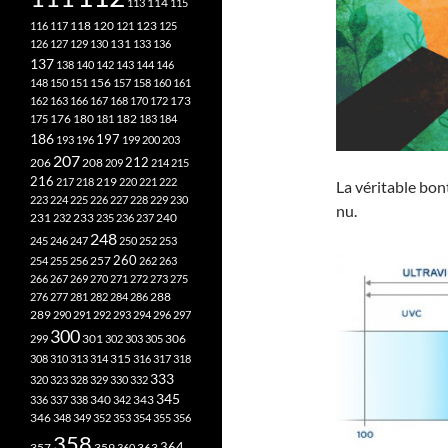
113
114
115
118
120
116
117
121
123
125
126
127
129
130
131
133
136
137
138
140
142
143
144
146
148
150
151
156
157
158
160
161
173
162
163
166
167
168
170
172
182
175
176
180
181
183
184
186
197
193
196
199
200
203
207
212
206
208
209
214
215
216
219
217
218
220
221
222
La véritable bont
223
224
225
226
227
228
229
230
nu.
240
231
232
233
235
236
237
248
245
246
247
250
252
253
260
257
254
255
256
262
263
266
267
269
270
271
272
273
275
276
277
281
282
284
286
288
289
290
291
292
293
294
296
297
300
301
306
299
302
303
305
315
308
310
313
314
316
317
318
333
320
323
328
329
330
332
345
340
336
337
338
342
343
346
348
349
352
353
354
355
356
358
357
359
363
364
360