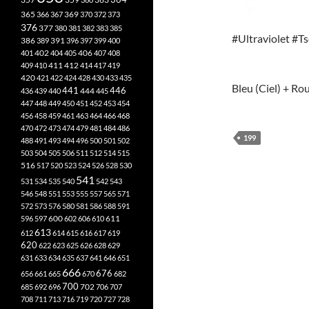
365
369
366
367
370
372
373
376
377
380
381
382
383
385
#Ultraviolet #T
386
391
389
396
397
399
400
402
401
404
405
406
407
408
412
409
410
411
414
417
419
420
421
422
424
428
430
433
435
Bleu (Ciel) + Ro
441
444
446
436
439
440
445
447
448
449
450
451
452
453
454
456
458
459
461
463
464
466
468
470
472
473
474
479
481
484
486
199
488
491
493
494
496
500
501
502
503
504
505
506
511
512
514
515
516
517
520
523
524
526
528
530
541
531
534
535
540
542
543
546
548
551
553
555
557
565
571
572
573
576
580
581
586
588
591
611
596
597
600
602
606
610
613
612
614
615
616
617
619
620
622
623
625
626
628
629
631
633
634
635
637
641
646
651
666
676
656
661
665
670
682
700
702
685
692
696
706
707
708
711
713
716
719
720
727
728