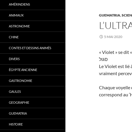
AMÉRINDIENS
GUEMATRIA
,
SCIEN
ANIMAUX
L’ULTR
ASTRONOMIE
5 MAI 2020
CHINE
CONTES ET DESSINS ANIMÉS
« Violet » se dit
סגול
DIVERS
Le Violet est li
ÉGYPTE ANCIENNE
vraiment percevo
GASTRONOMIE
Chaque voyelle co
GAULES
correspond au ‘H
GEOGRAPHIE
GUEMATRIA
HISTOIRE