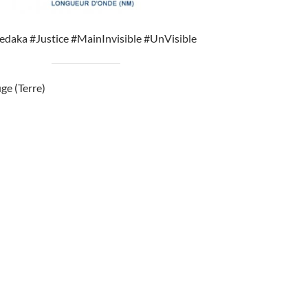
sedaka #Justice #MainInvisible #UnVisible
uge (Terre)