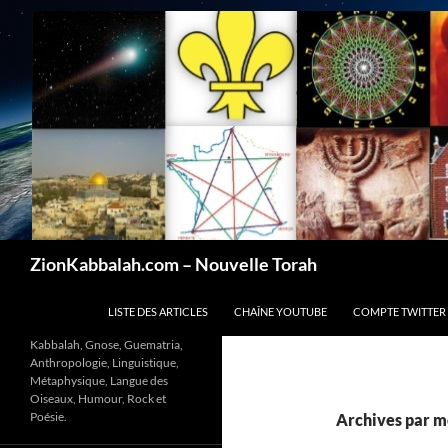
Recherche
ZionKabbalah.com – Nouvelle Torah
ALLER AU CONTENU
LISTE DES ARTICLES
CHAÎNE YOUTUBE
COMPTE TWITTER
Kabbalah, Gnose, Guematria,
Anthropologie, Linguistique,
Métaphysique, Langue des
Oiseaux, Humour, Rock et
Poésie.
Archives par mo