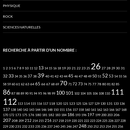
PHYSIQUE
ROCK
SCIENCES NATURELLES
RECHERCHE À PARTIR D’UN NOMBRE :
26
13
2
7
10
20
21
22
23
27
31
1
3
5
6
8
9
11
12
14
15
16
18
19
25
28
29
30
39
52
33
45
32
37
50
40
42
53
34
35
36
38
41
43
44
46
47
48
49
51
54
55
56
70
65
73
72
63
66
78
80
58
59
60
61
62
64
67
68
69
71
74
75
77
81
82
85
111
86
100
101
87
95
88
89
90
91
94
96
98
99
102
104
105
106
108
110
112
118
120
113
114
115
116
117
121
123
125
126
127
129
130
131
133
136
137
138
140
142
143
144
146
148
150
151
156
157
158
160
161
162
163
166
167
168
186
173
182
197
206
170
172
175
176
180
181
183
184
193
196
199
200
203
207
212
216
219
208
209
214
215
217
218
220
221
222
223
224
225
226
227
228
248
240
229
230
231
232
233
235
236
237
245
246
247
250
252
253
254
255
256