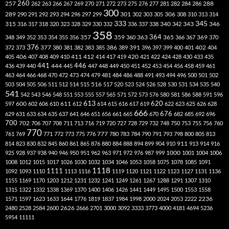
260
257
262
263
266
267
269
270
271
272
273
275
276
277
281
282
284
286
288
300
301
306
289
290
291
292
293
294
296
297
299
302
303
305
308
310
313
314
333
345
315
340
346
316
317
318
320
323
328
329
330
332
336
337
338
342
343
358
357
359
363
364
365
369
348
349
352
353
354
355
356
360
366
367
370
376
377
386
391
402
372
373
380
381
382
383
385
389
396
397
399
400
401
404
412
405
406
407
408
409
410
411
414
417
419
420
421
422
424
428
430
433
435
441
444
446
436
439
440
445
447
448
449
450
451
452
453
454
456
458
459
461
463
464
466
468
470
472
473
474
479
481
484
486
488
491
493
494
496
500
501
502
516
503
504
505
506
511
512
514
515
517
520
523
524
526
528
530
531
534
535
540
541
542
543
546
548
551
553
555
557
565
571
572
573
576
580
581
586
588
591
596
613
611
620
597
600
602
606
610
612
614
615
616
617
619
622
623
625
626
628
666
676
629
631
633
634
635
637
641
646
651
656
661
665
670
682
685
692
696
700
702
706
707
708
711
713
716
719
720
727
728
729
732
748
750
753
755
756
760
770
777
761
769
771
772
773
775
776
780
783
784
790
791
793
798
800
805
813
814
823
830
832
845
860
861
865
876
880
884
888
894
899
904
910
911
913
914
916
1000
925
928
937
938
940
946
950
951
962
963
971
972
976
987
999
1001
1004
1006
1008
1012
1015
1017
1026
1030
1032
1034
1046
1053
1058
1075
1078
1085
1091
1118
1111
1092
1093
1110
1113
1116
1119
1120
1121
1122
1123
1127
1131
1136
1155
1169
1170
1203
1212
1231
1232
1241
1249
1261
1267
1288
1291
1307
1310
1315
1322
1332
1338
1369
1370
1400
1406
1426
1441
1449
1495
1500
1553
1558
1571
1597
1623
1633
1644
1776
1819
1837
1984
1998
2000
2024
2053
2222
2236
2480
2528
2584
2600
2626
2666
2701
3000
3092
3333
3773
4000
4181
4694
5236
5954
11111