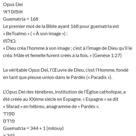
Opus Dei
אופוס דאי
Guematria = 168
Le premier mot de la Bible ayant 168 pour guematria est
« BeTsalmo » ( « À son image ») :
בצלמו
« Dieu créa l’homme à son image ; c’est à l’image de Dieu qu’il le
créa. Mâle et femelle furent créés à la fois. » (Genèse 1:27)
Le véritable Opus Dei, l’Œuvre de Dieu, c’est l’Homme, fondé
en tant que pieuse union dans le Pardès (« Paradis »).
L’Opus Dei des ténèbres, institution de l’Église catholique, a
été créée au XXème siècle en Espagne. « Espagne » se dit
« Sfarad » en hébreu, anagramme de « Pardès ».
ספרד
פרדס
Guematria = 344 + 1 (milouy)
= 345