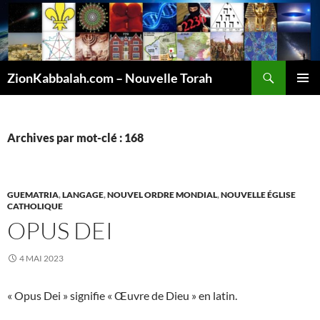
Recherche
ZionKabbalah.com – Nouvelle Torah
ALLER
MENU
AU
PRINCI
CONTENU
Archives par mot-clé : 168
GUEMATRIA
,
LANGAGE
,
NOUVEL ORDRE MONDIAL
,
NOUVELLE ÉGLISE
CATHOLIQUE
OPUS DEI
4 MAI 2023
« Opus Dei » signifie « Œuvre de Dieu » en latin.