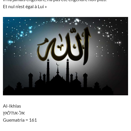
Et nul n’est égal à Lui »
Al-Ikhlas
אל-אח’לאץ
Guematria = 161