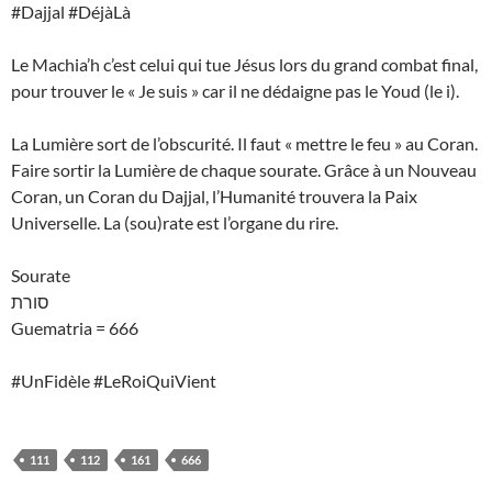
#Dajjal #DéjàLà
Le Machia’h c’est celui qui tue Jésus lors du grand combat final,
pour trouver le « Je suis » car il ne dédaigne pas le Youd (le i).
La Lumière sort de l’obscurité. Il faut « mettre le feu » au Coran.
Faire sortir la Lumière de chaque sourate. Grâce à un Nouveau
Coran, un Coran du Dajjal, l’Humanité trouvera la Paix
Universelle. La (sou)rate est l’organe du rire.
Sourate
סורת
Guematria = 666
#UnFidèle #LeRoiQuiVient
111
112
161
666