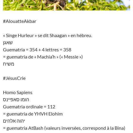
#AlouatteAkbar
« Singe Hurleur » se dit Shaagan » en hébreu.
שאגן
Guematria = 354 + 4 lettres = 358
= guematria de « Machia’h » (« Messie »)
משיח
#JésusCrie
Homo Sapiens
הומו סאפיינס
Guematria ordinale = 112
= guematria de YHVH Elohim
יהוה אלהים
= guematria AtBash (valeurs inversées, correspond à la Bina)