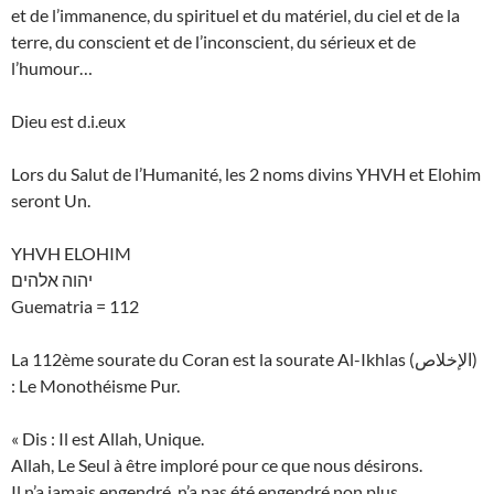
et de l’immanence, du spirituel et du matériel, du ciel et de la
terre, du conscient et de l’inconscient, du sérieux et de
l’humour…
Dieu est d.i.eux
Lors du Salut de l’Humanité, les 2 noms divins YHVH et Elohim
seront Un.
YHVH ELOHIM
יהוה אלהים
Guematria = 112
La 112ème sourate du Coran est la sourate Al-Ikhlas (الإخلاص)
: Le Monothéisme Pur.
« Dis : Il est Allah, Unique.
Allah, Le Seul à être imploré pour ce que nous désirons.
Il n’a jamais engendré, n’a pas été engendré non plus.