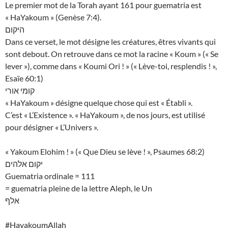
Le premier mot de la Torah ayant 161 pour guematria est
« HaYakoum » (Genèse 7:4).
היקום
Dans ce verset, le mot désigne les créatures, êtres vivants qui
sont debout. On retrouve dans ce mot la racine « Koum » (« Se
lever »), comme dans « Koumi Ori ! » (« Lève-toi, resplendis ! »,
Esaïe 60:1)
קומי אורי
« HaYakoum » désigne quelque chose qui est « Établi ».
C’est « L’Existence ». « HaYakoum », de nos jours, est utilisé
pour désigner « L’Univers ».
« Yakoum Elohim ! » (« Que Dieu se lève ! », Psaumes 68:2)
יקום אלהים
Guematria ordinale = 111
= guematria pleine de la lettre Aleph, le Un
אלף
#HayakoumAllah