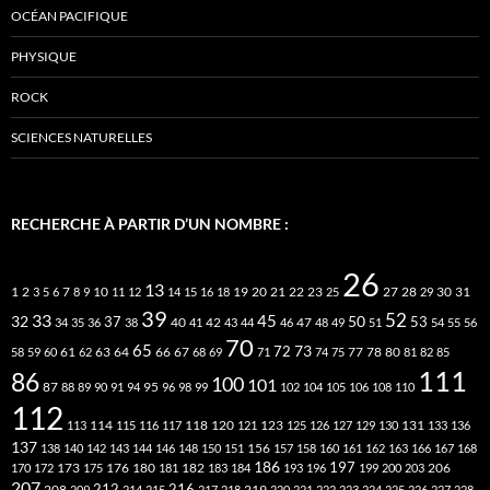
OCÉAN PACIFIQUE
PHYSIQUE
ROCK
SCIENCES NATURELLES
RECHERCHE À PARTIR D’UN NOMBRE :
26
13
2
7
10
20
21
22
23
27
31
1
3
5
6
8
9
11
12
14
15
16
18
19
25
28
29
30
39
52
33
45
32
37
50
40
42
53
34
35
36
38
41
43
44
46
47
48
49
51
54
55
56
70
65
73
72
63
66
78
80
58
59
60
61
62
64
67
68
69
71
74
75
77
81
82
85
111
86
100
101
87
95
88
89
90
91
94
96
98
99
102
104
105
106
108
110
112
118
120
113
114
115
116
117
121
123
125
126
127
129
130
131
133
136
137
138
140
142
143
144
146
148
150
151
156
157
158
160
161
162
163
166
167
168
186
173
182
197
206
170
172
175
176
180
181
183
184
193
196
199
200
203
207
212
216
219
208
209
214
215
217
218
220
221
222
223
224
225
226
227
228