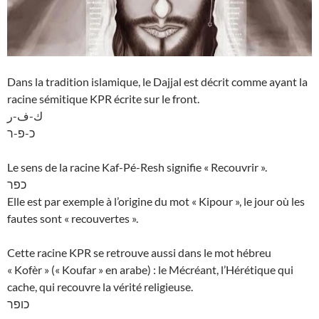
Dans la tradition islamique, le Dajjal est décrit comme ayant la
racine sémitique KPR écrite sur le front.
ك-ف-ر
כ-פ-ר
Le sens de la racine Kaf-Pé-Resh signifie « Recouvrir ».
כפר
Elle est par exemple à l’origine du mot « Kipour », le jour où les
fautes sont « recouvertes ».
Cette racine KPR se retrouve aussi dans le mot hébreu
« Kofèr » (« Koufar » en arabe) : le Mécréant, l’Hérétique qui
cache, qui recouvre la vérité religieuse.
כופר