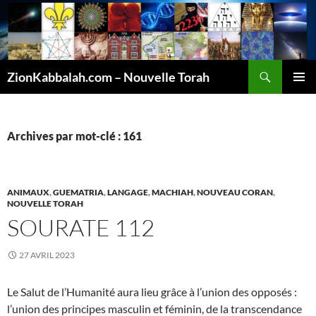
Recherche
ZionKabbalah.com – Nouvelle Torah
ALLER
MENU
AU
PRINCI
CONTENU
Archives par mot-clé : 161
ANIMAUX
,
GUEMATRIA
,
LANGAGE
,
MACHIAH
,
NOUVEAU CORAN
,
NOUVELLE TORAH
SOURATE 112
27 AVRIL 2023
Le Salut de l’Humanité aura lieu grâce à l’union des opposés :
l’union des principes masculin et féminin, de la transcendance