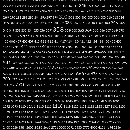
248
240
229
230
231
232
233
235
236
237
245
246
247
250
252
253
254
255
256
260
257
262
263
266
267
269
270
271
272
273
275
276
277
281
282
284
286
288
300
301
306
289
290
291
292
293
294
296
297
299
302
303
305
308
310
313
314
333
345
315
340
346
316
317
318
320
323
328
329
330
332
336
337
338
342
343
358
357
359
363
364
365
369
348
349
352
353
354
355
356
360
366
367
370
376
377
386
391
402
372
373
380
381
382
383
385
389
396
397
399
400
401
404
412
405
406
407
408
409
410
411
414
417
419
420
421
422
424
428
430
433
435
441
444
446
436
439
440
445
447
448
449
450
451
452
453
454
456
458
459
461
463
464
466
468
470
472
473
474
479
481
484
486
488
491
493
494
496
500
501
502
516
503
504
505
506
511
512
514
515
517
520
523
524
526
528
530
531
534
535
540
541
542
543
546
548
551
553
555
557
565
571
572
573
576
580
581
586
588
591
596
613
611
620
597
600
602
606
610
612
614
615
616
617
619
622
623
625
626
628
666
676
629
631
633
634
635
637
641
646
651
656
661
665
670
682
685
692
696
700
702
706
707
708
711
713
716
719
720
727
728
729
732
748
750
753
755
756
760
770
777
761
769
771
772
773
775
776
780
783
784
790
791
793
798
800
805
813
814
823
830
832
845
860
861
865
876
880
884
888
894
899
904
910
911
913
914
916
1000
925
928
937
938
940
946
950
951
962
963
971
972
976
987
999
1001
1004
1006
1008
1012
1015
1017
1026
1030
1032
1034
1046
1053
1058
1075
1078
1085
1091
1118
1111
1092
1093
1110
1113
1116
1119
1120
1121
1122
1123
1127
1131
1136
1155
1169
1170
1203
1212
1231
1232
1241
1249
1261
1267
1288
1291
1307
1310
1315
1322
1332
1338
1369
1370
1400
1406
1426
1441
1449
1495
1500
1553
1558
1571
1597
1623
1633
1644
1776
1819
1837
1984
1998
2000
2024
2053
2222
2236
2480
2528
2584
2600
2626
2666
2701
3000
3092
3333
3773
4000
4181
4694
5236