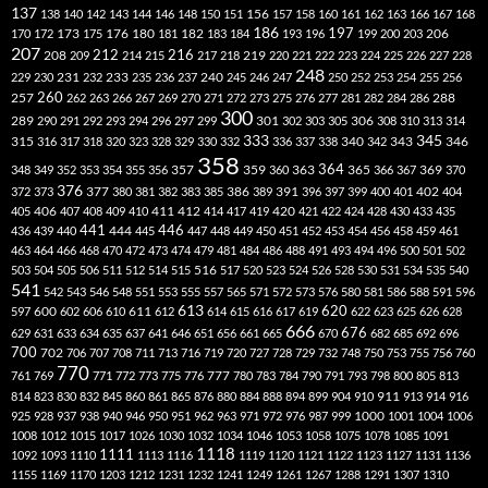
137
138
140
142
143
144
146
148
150
151
156
157
158
160
161
162
163
166
167
168
186
173
182
197
206
170
172
175
176
180
181
183
184
193
196
199
200
203
207
212
216
219
208
209
214
215
217
218
220
221
222
223
224
225
226
227
228
248
240
229
230
231
232
233
235
236
237
245
246
247
250
252
253
254
255
256
260
257
262
263
266
267
269
270
271
272
273
275
276
277
281
282
284
286
288
300
301
306
289
290
291
292
293
294
296
297
299
302
303
305
308
310
313
314
333
345
315
340
346
316
317
318
320
323
328
329
330
332
336
337
338
342
343
358
357
359
363
364
365
369
348
349
352
353
354
355
356
360
366
367
370
376
377
386
391
402
372
373
380
381
382
383
385
389
396
397
399
400
401
404
412
405
406
407
408
409
410
411
414
417
419
420
421
422
424
428
430
433
435
441
444
446
436
439
440
445
447
448
449
450
451
452
453
454
456
458
459
461
463
464
466
468
470
472
473
474
479
481
484
486
488
491
493
494
496
500
501
502
516
503
504
505
506
511
512
514
515
517
520
523
524
526
528
530
531
534
535
540
541
542
543
546
548
551
553
555
557
565
571
572
573
576
580
581
586
588
591
596
613
611
620
597
600
602
606
610
612
614
615
616
617
619
622
623
625
626
628
666
676
629
631
633
634
635
637
641
646
651
656
661
665
670
682
685
692
696
700
702
706
707
708
711
713
716
719
720
727
728
729
732
748
750
753
755
756
760
770
777
761
769
771
772
773
775
776
780
783
784
790
791
793
798
800
805
813
814
823
830
832
845
860
861
865
876
880
884
888
894
899
904
910
911
913
914
916
1000
925
928
937
938
940
946
950
951
962
963
971
972
976
987
999
1001
1004
1006
1008
1012
1015
1017
1026
1030
1032
1034
1046
1053
1058
1075
1078
1085
1091
1118
1111
1092
1093
1110
1113
1116
1119
1120
1121
1122
1123
1127
1131
1136
1155
1169
1170
1203
1212
1231
1232
1241
1249
1261
1267
1288
1291
1307
1310