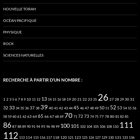
NOUVELLE TORAH
OCÉAN PACIFIQUE
PHYSIQUE
ROCK
SCIENCES NATURELLES
RECHERCHE À PARTIR D’UN NOMBRE :
26
13
2
7
10
20
21
22
23
27
31
1
3
5
6
8
9
11
12
14
15
16
18
19
25
28
29
30
39
52
33
45
32
37
50
40
42
53
34
35
36
38
41
43
44
46
47
48
49
51
54
55
56
70
65
73
72
63
66
78
80
58
59
60
61
62
64
67
68
69
71
74
75
77
81
82
85
111
86
100
101
87
95
88
89
90
91
94
96
98
99
102
104
105
106
108
110
112
118
120
113
114
115
116
117
121
123
125
126
127
129
130
131
133
136