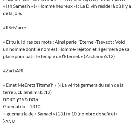
« Ish Samea’h » (« Homme heureux ») : Le Divin réside là où il y a
de la joie.
#IlSeMarre
« Et tu lui diras ces mots : Ainsi parle l’Eternel-Tsevaot : Voici
un homme dont le nom est Homme-rejeton et il germera de sa
place pour bâtir le temple de l’Eternel. » (Zacharie 6:12)
#ZachARi
« Emet MeEretz Titsma’h » (« La vérité germera du sein de la
terre », cf. Tehilim 85:12)
אמת מארץ תצמח
Guematria = 1310
= guematria de « Samael » (131) x 10 (nombre de sefirot)
סמאל