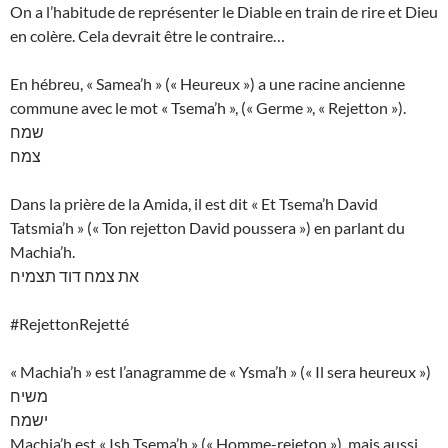
On a l’habitude de représenter le Diable en train de rire et Dieu
en colère. Cela devrait être le contraire…
En hébreu, « Samea’h » (« Heureux ») a une racine ancienne
commune avec le mot « Tsema’h », (« Germe », « Rejetton »).
שמח
צמח
Dans la prière de la Amida, il est dit « Et Tsema’h David
Tatsmia’h » (« Ton rejetton David poussera ») en parlant du
Machia’h.
את צמח דוד תצמיח
#RejettonRejetté
« Machia’h » est l’anagramme de « Ysma’h » (« Il sera heureux »)
משיח
ישמח
Machia’h est « Ish Tsema’h » (« Homme-rejeton »), mais aussi