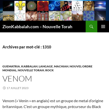
Recherche
ZionKabbalah.com – Nouvelle Torah
ALLER
MENU
AU
PRINCI
CONTENU
Archives par mot-clé : 1310
GUEMATRIA
,
KABBALAH
,
LANGAGE
,
MACHIAH
,
NOUVEL ORDRE
MONDIAL
,
NOUVELLE TORAH
,
ROCK
VENOM
17 JUILLET 2023
Venom (« Venin » en anglais) est un groupe de metal d’origine
britannique. C’est un groupe mythique, précurseur du Black