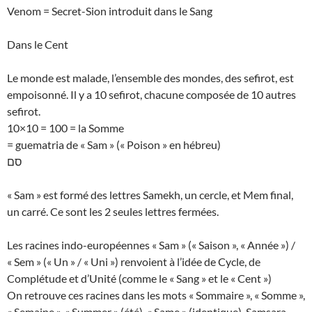
Venom = Secret-Sion introduit dans le Sang
Dans le Cent
Le monde est malade, l’ensemble des mondes, des sefirot, est
empoisonné. Il y a 10 sefirot, chacune composée de 10 autres
sefirot.
10×10 = 100 = la Somme
= guematria de « Sam » (« Poison » en hébreu)
סם
« Sam » est formé des lettres Samekh, un cercle, et Mem final,
un carré. Ce sont les 2 seules lettres fermées.
Les racines indo-européennes « Sam » (« Saison », « Année ») /
« Sem » (« Un » / « Uni ») renvoient à l’idée de Cycle, de
Complétude et d’Unité (comme le « Sang » et le « Cent »)
On retrouve ces racines dans les mots « Sommaire », « Somme »,
« Semaine », « Summer » (été), « Same » (identique), Samsara,