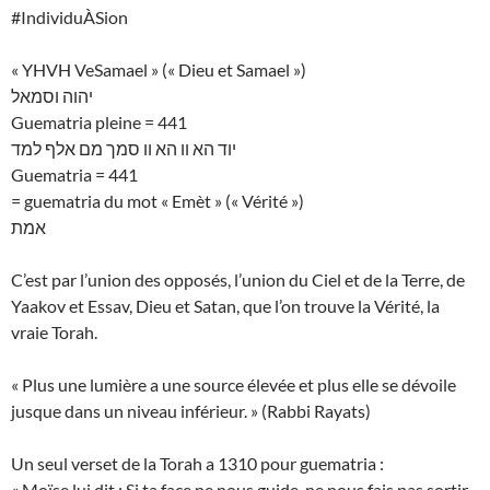
#IndividuÀSion
« YHVH VeSamael » (« Dieu et Samael »)
יהוה וסמאל
Guematria pleine = 441
יוד הא וו הא וו סמך מם אלף למד
Guematria = 441
= guematria du mot « Emèt » (« Vérité »)
אמת
C’est par l’union des opposés, l’union du Ciel et de la Terre, de
Yaakov et Essav, Dieu et Satan, que l’on trouve la Vérité, la
vraie Torah.
« Plus une lumière a une source élevée et plus elle se dévoile
jusque dans un niveau inférieur. » (Rabbi Rayats)
Un seul verset de la Torah a 1310 pour guematria :
« Moïse lui dit : Si ta face ne nous guide, ne nous fais pas sortir