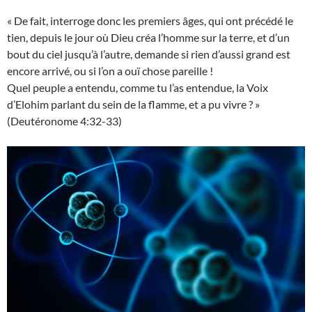
« De fait, interroge donc les premiers âges, qui ont précédé le
tien, depuis le jour où Dieu créa l’homme sur la terre, et d’un
bout du ciel jusqu’à l’autre, demande si rien d’aussi grand est
encore arrivé, ou si l’on a ouï chose pareille !
Quel peuple a entendu, comme tu l’as entendue, la Voix
d’Elohim parlant du sein de la flamme, et a pu vivre ? »
(Deutéronome 4:32-33)