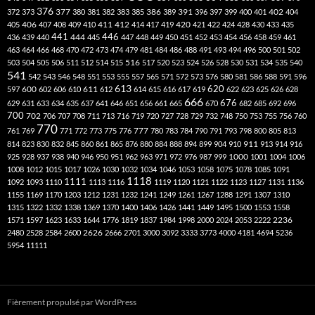
376
377
386
391
402
372
373
380
381
382
383
385
389
396
397
399
400
401
404
412
405
406
407
408
409
410
411
414
417
419
420
421
422
424
428
430
433
435
441
444
446
436
439
440
445
447
448
449
450
451
452
453
454
456
458
459
461
463
464
466
468
470
472
473
474
479
481
484
486
488
491
493
494
496
500
501
502
516
503
504
505
506
511
512
514
515
517
520
523
524
526
528
530
531
534
535
540
541
542
543
546
548
551
553
555
557
565
571
572
573
576
580
581
586
588
591
596
613
611
620
597
600
602
606
610
612
614
615
616
617
619
622
623
625
626
628
666
676
629
631
633
634
635
637
641
646
651
656
661
665
670
682
685
692
696
700
702
706
707
708
711
713
716
719
720
727
728
729
732
748
750
753
755
756
760
770
777
761
769
771
772
773
775
776
780
783
784
790
791
793
798
800
805
813
814
823
830
832
845
860
861
865
876
880
884
888
894
899
904
910
911
913
914
916
1000
925
928
937
938
940
946
950
951
962
963
971
972
976
987
999
1001
1004
1006
1008
1012
1015
1017
1026
1030
1032
1034
1046
1053
1058
1075
1078
1085
1091
1118
1111
1092
1093
1110
1113
1116
1119
1120
1121
1122
1123
1127
1131
1136
1155
1169
1170
1203
1212
1231
1232
1241
1249
1261
1267
1288
1291
1307
1310
1315
1322
1332
1338
1369
1370
1400
1406
1426
1441
1449
1495
1500
1553
1558
1571
1597
1623
1633
1644
1776
1819
1837
1984
1998
2000
2024
2053
2222
2236
2480
2528
2584
2600
2626
2666
2701
3000
3092
3333
3773
4000
4181
4694
5236
5954
11111
Fièrement propulsé par WordPress