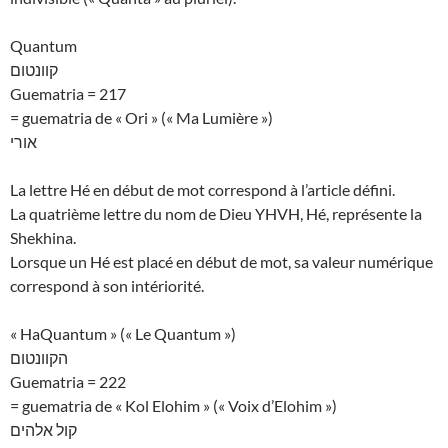
Quantum
קוונטום
Guematria = 217
= guematria de « Ori » (« Ma Lumière »)
אורי
La lettre Hé en début de mot correspond à l’article défini.
La quatrième lettre du nom de Dieu YHVH, Hé, représente la
Shekhina.
Lorsque un Hé est placé en début de mot, sa valeur numérique
correspond à son intériorité.
« HaQuantum » (« Le Quantum »)
הקוונטום
Guematria = 222
= guematria de « Kol Elohim » (« Voix d’Elohim »)
קול אלהים