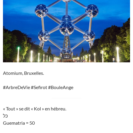
Atomium, Bruxelles.
#ArbreDeVie #Sefirot #BouleAnge
« Tout » se dit « Kol » en hébreu.
כל
Guematria = 50