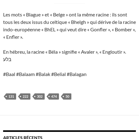
Les mots « Blague » et « Belge » ont la même racine : ils sont
tous les deux issus du celtique « Bhelgh » qui dérive de la racine
indo-européenne « BhEL » qui veut dire « Gonfler », « Bomber »,
« Enfler ».
En hébreu, la racine « Béla » signifie « Avaler », « Engloutir ».
בלע
#Baal #Balaam #Balak #Belial #Balagan
131
222
302
474
50
ARTICLES RÉCENTS