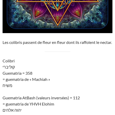
Les colibris passent de fleur en fleur dont ils raffolent le nectar.
Colibri
קוליברי
Guematria = 358
= guematria de « Machiah »
משיח
Guematria AtBash (valeurs inversées) = 112
= guematria de YHVH Elohim
יהוה אלהים