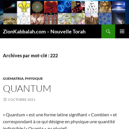
Recherche
ZionKabbalah.com – Nouvelle Torah
ALLER
MENU
AU
PRINCI
CONTENU
Archives par mot-clé : 222
GUEMATRIA
,
PHYSIQUE
QUANTUM
3 OCTOBRE 2021
« Quantum » est une forme latine signifiant « Combien » et
correspondant à ce qui désigne en physique une quantité
indivisible (« Quanta » au pluriel).