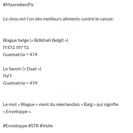
#MannekenPis
Le chou est l’un des meilleurs aliments contre le cancer.
Blague belge (« Bdikhah Belgit »)
בדיחה בלגית
Guematria = 474
Le Savoir (« Daat »)
דעת
Guematria = 474
Le mot « Blague » vient du néerlandais « Balg » qui signifie
« Enveloppe ».
#Enveloppe #STR #Voile