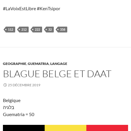
#LaVoixEstLibre #KenTsipor
112
212
222
32
358
GEOGRAPHIE
,
GUEMATRIA
,
LANGAGE
BLAGUE BELGE ET DAAT
25 DÉCEMBRE 2019
Belgique
בלגיה
Guematria = 50