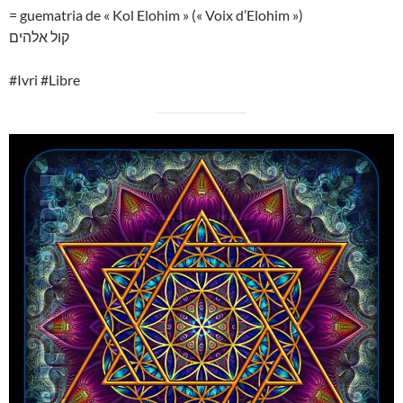
= guematria de « Kol Elohim » (« Voix d’Elohim »)
קול אלהים
#Ivri #Libre