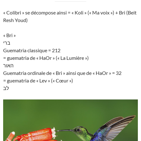
« Colibri » se décompose ainsi = « Koli » (« Ma voix ») + Bri (Beit
Resh Youd)
« Bri »
ברי
Guematria classique = 212
= guematria de « HaOr » (« La Lumière »)
האור
Guematria ordinale de « Bri » ainsi que de « HaOr » = 32
= guematria de « Lev » (« Cœur »)
לב