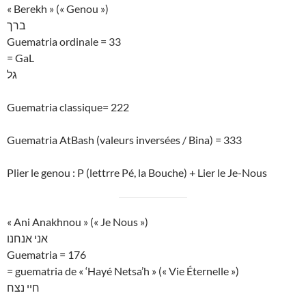
« Berekh » (« Genou »)
ברך
Guematria ordinale = 33
= GaL
גל
Guematria classique= 222
Guematria AtBash (valeurs inversées / Bina) = 333
Plier le genou : P (lettrre Pé, la Bouche) + Lier le Je-Nous
« Ani Anakhnou » (« Je Nous »)
אני אנחנו
Guematria = 176
= guematria de « ‘Hayé Netsa’h » (« Vie Éternelle »)
חיי נצח