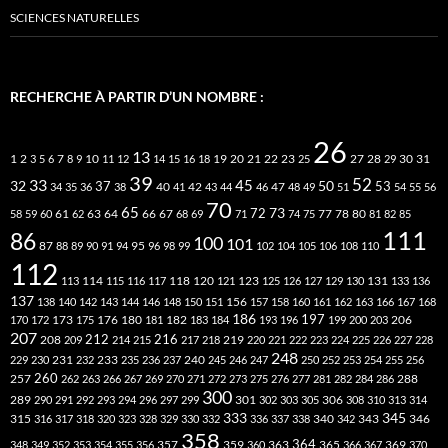
SCIENCES NATURELLES
RECHERCHE À PARTIR D’UN NOMBRE :
26
13
2
7
10
20
21
22
23
27
31
1
3
5
6
8
9
11
12
14
15
16
18
19
25
28
29
30
39
52
33
45
32
37
50
40
42
53
34
35
36
38
41
43
44
46
47
48
49
51
54
55
56
70
65
73
72
63
66
78
80
58
59
60
61
62
64
67
68
69
71
74
75
77
81
82
85
111
86
100
101
87
95
88
89
90
91
94
96
98
99
102
104
105
106
108
110
112
118
120
113
114
115
116
117
121
123
125
126
127
129
130
131
133
136
137
138
140
142
143
144
146
148
150
151
156
157
158
160
161
162
163
166
167
168
186
173
182
197
206
170
172
175
176
180
181
183
184
193
196
199
200
203
207
212
216
219
208
209
214
215
217
218
220
221
222
223
224
225
226
227
228
248
240
229
230
231
232
233
235
236
237
245
246
247
250
252
253
254
255
256
260
257
262
263
266
267
269
270
271
272
273
275
276
277
281
282
284
286
288
300
301
306
289
290
291
292
293
294
296
297
299
302
303
305
308
310
313
314
333
345
315
340
346
316
317
318
320
323
328
329
330
332
336
337
338
342
343
358
357
359
363
364
365
369
348
349
352
353
354
355
356
360
366
367
370