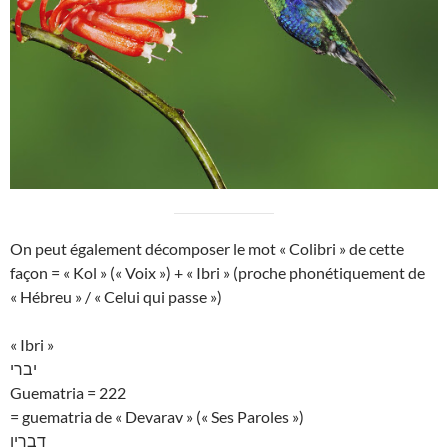
On peut également décomposer le mot « Colibri » de cette
façon = « Kol » (« Voix ») + « Ibri » (proche phonétiquement de
« Hébreu » / « Celui qui passe »)
« Ibri »
יברי
Guematria = 222
= guematria de « Devarav » (« Ses Paroles »)
דבריו