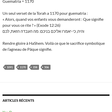
Guematria = 1170
Un seul verset de la Torah a 1170 pour guematria :
« Alors, quand vos enfants vous demanderont : Que signifie
pour vous ce rite ? » (Exode 12:26)
והיה, כי-יאמרו אליכם בניכם: מה העבדה הזאת, לכם
Rendre gloire à HaShem. Voilà ce que le sacrifice symbolique
de l’agneau de Pâque signifie.
1091
1170
358
506
ARTICLES RÉCENTS