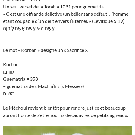
Un seul verset de la Torah a 1091 pour guematria :
« C’est une offrande délictive (un bélier sans défaut), l’homme
étant coupable d’un délit envers l’Éternel. » (Lévitique 5:19)
אָשָׁם הוּא אָשֹׁם אָשַׁם לַיהוָה
Le mot « Korban » désigne un « Sacrifice ».
Korban
קורבן
Guematria = 358
= guematria de « Machia’h » (« Messie »)
משיח
Le Méchoui revient bientôt pour rendre justice et beaucoup
auront honte de s’être nourris de cadavres de petits agneaux.