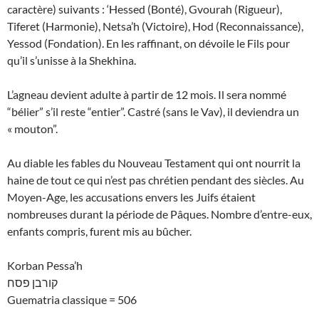
caractère) suivants : ‘Hessed (Bonté), Gvourah (Rigueur),
Tiferet (Harmonie), Netsa’h (Victoire), Hod (Reconnaissance),
Yessod (Fondation). En les raffinant, on dévoile le Fils pour
qu’il s’unisse à la Shekhina.
L’agneau devient adulte à partir de 12 mois. Il sera nommé
“bélier” s’il reste “entier”. Castré (sans le Vav), il deviendra un
« mouton”.
Au diable les fables du Nouveau Testament qui ont nourrit la
haine de tout ce qui n’est pas chrétien pendant des siècles. Au
Moyen-Age, les accusations envers les Juifs étaient
nombreuses durant la période de Pâques. Nombre d’entre-eux,
enfants compris, furent mis au bûcher.
Korban Pessa’h
קורבן פסח
Guematria classique = 506