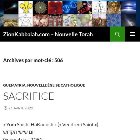
Recherche
ZionKabbalah.com – Nouvelle Torah
ALLER
MENU
AU
PRINCI
CONTENU
Archives par mot-clé : 506
GUEMATRIA
,
NOUVELLE ÉGLISE CATHOLIQUE
SACRIFICE
21 AVRIL 2022
« Yom Shishi HaKadosh » (« Vendredi Saint »)
יום שישי הקדוש
Guematria = 1091