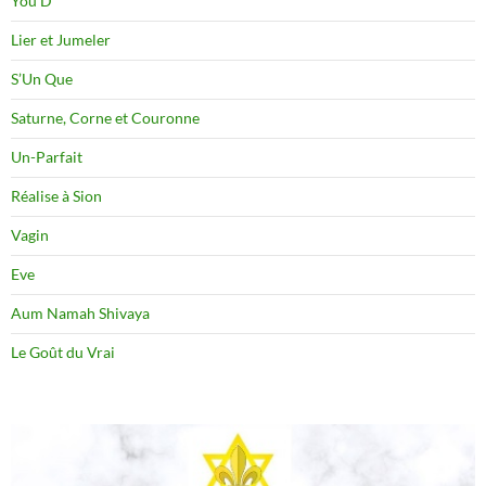
You D
Lier et Jumeler
S’Un Que
Saturne, Corne et Couronne
Un-Parfait
Réalise à Sion
Vagin
Eve
Aum Namah Shivaya
Le Goût du Vrai