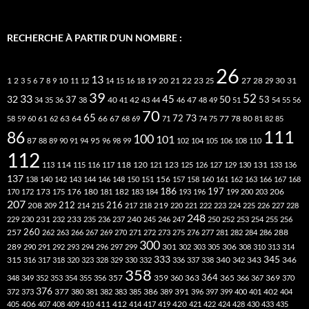
RECHERCHE À PARTIR D’UN NOMBRE :
26
13
2
7
10
20
21
22
23
27
31
1
3
5
6
8
9
11
12
14
15
16
18
19
25
28
29
30
39
52
33
45
32
37
50
40
42
53
34
35
36
38
41
43
44
46
47
48
49
51
54
55
56
70
65
73
72
63
66
78
80
58
59
60
61
62
64
67
68
69
71
74
75
77
81
82
85
111
86
100
101
87
95
88
89
90
91
94
96
98
99
102
104
105
106
108
110
112
118
120
113
114
115
116
117
121
123
125
126
127
129
130
131
133
136
137
138
140
142
143
144
146
148
150
151
156
157
158
160
161
162
163
166
167
168
186
173
182
197
206
170
172
175
176
180
181
183
184
193
196
199
200
203
207
212
216
219
208
209
214
215
217
218
220
221
222
223
224
225
226
227
228
248
240
229
230
231
232
233
235
236
237
245
246
247
250
252
253
254
255
256
260
257
262
263
266
267
269
270
271
272
273
275
276
277
281
282
284
286
288
300
301
306
289
290
291
292
293
294
296
297
299
302
303
305
308
310
313
314
333
345
315
340
346
316
317
318
320
323
328
329
330
332
336
337
338
342
343
358
357
359
363
364
365
369
348
349
352
353
354
355
356
360
366
367
370
376
377
386
391
402
372
373
380
381
382
383
385
389
396
397
399
400
401
404
412
405
406
407
408
409
410
411
414
417
419
420
421
422
424
428
430
433
435