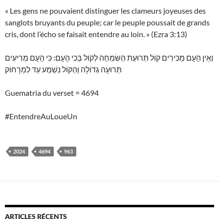
« Les gens ne pouvaient distinguer les clameurs joyeuses des
sanglots bruyants du peuple; car le peuple poussait de grands
cris, dont l’écho se faisait entendre au loin. » (Ezra 3:13)
וְאֵין הָעָם מַכִּירִים קוֹל תְּרוּעַת הַשִּׂמְחָה לְקוֹל בְּכִי הָעָם: כִּי הָעָם מְרִיעִים
תְּרוּעָה גְדוֹלָה וְהַקּוֹל נִשְׁמַע עַד לְמֵרָחוֹק
Guematria du verset = 4694
#EntendreAuLoueUn
2024
4694
963
ARTICLES RÉCENTS