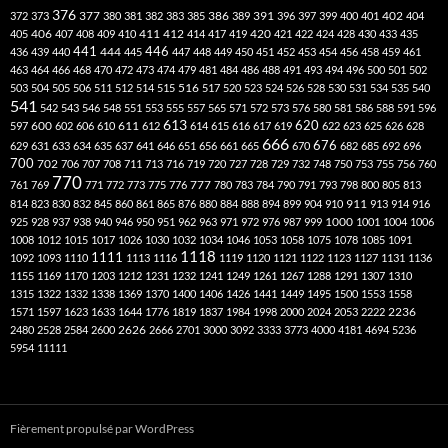
376
377
386
391
402
372
373
380
381
382
383
385
389
396
397
399
400
401
404
412
405
406
407
408
409
410
411
414
417
419
420
421
422
424
428
430
433
435
441
444
446
436
439
440
445
447
448
449
450
451
452
453
454
456
458
459
461
463
464
466
468
470
472
473
474
479
481
484
486
488
491
493
494
496
500
501
502
516
503
504
505
506
511
512
514
515
517
520
523
524
526
528
530
531
534
535
540
541
542
543
546
548
551
553
555
557
565
571
572
573
576
580
581
586
588
591
596
613
611
620
597
600
602
606
610
612
614
615
616
617
619
622
623
625
626
628
666
676
629
631
633
634
635
637
641
646
651
656
661
665
670
682
685
692
696
700
702
706
707
708
711
713
716
719
720
727
728
729
732
748
750
753
755
756
760
770
777
761
769
771
772
773
775
776
780
783
784
790
791
793
798
800
805
813
814
823
830
832
845
860
861
865
876
880
884
888
894
899
904
910
911
913
914
916
1000
925
928
937
938
940
946
950
951
962
963
971
972
976
987
999
1001
1004
1006
1008
1012
1015
1017
1026
1030
1032
1034
1046
1053
1058
1075
1078
1085
1091
1118
1111
1092
1093
1110
1113
1116
1119
1120
1121
1122
1123
1127
1131
1136
1155
1169
1170
1203
1212
1231
1232
1241
1249
1261
1267
1288
1291
1307
1310
1315
1322
1332
1338
1369
1370
1400
1406
1426
1441
1449
1495
1500
1553
1558
1571
1597
1623
1633
1644
1776
1819
1837
1984
1998
2000
2024
2053
2222
2236
2480
2528
2584
2600
2626
2666
2701
3000
3092
3333
3773
4000
4181
4694
5236
5954
11111
Fièrement propulsé par WordPress