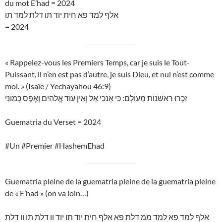
du mot E’had = 2024
אלף למד פא חית יוד תו דלת למד תו
= 2024
« Rappelez-vous les Premiers Temps, car je suis le Tout-
Puissant, il n’en est pas d’autre, je suis Dieu, et nul n’est comme
moi. » (Isaïe / Yechayahou 46:9)
זִכְרוּ רִאשֹׁנוֹת מֵעוֹלָם: כִּי אָנֹכִי אֵל וְאֵין עוֹד אֱלֹהִים וְאֶפֶס כָּמוֹנִי
Guematria du Verset = 2024
#Un #Premier #HashemEhad
Guematria pleine de la guematria pleine de la guematria pleine
de « E’had » (on va loin…)
אלף למד פא למד ממ דלת פא אלף חית יוד תו יוד וו דלת תו וו דלת