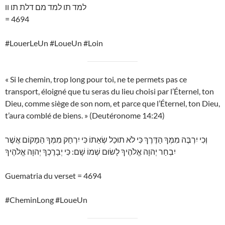
למד תו למד מם דלת תו וו
= 4694
#LouerLeUn #LoueUn #Loin
« Si le chemin, trop long pour toi, ne te permets pas ce
transport, éloigné que tu seras du lieu choisi par l’Éternel, ton
Dieu, comme siège de son nom, et parce que l’Éternel, ton Dieu,
t’aura comblé de biens. » (Deutéronome 14:24)
וְכִי יִרְבֶּה מִמְּךָ הַדֶּרֶךְ כִּי לֹא תוּכַל שְׂאֵתוֹ כִּי יִרְחַק מִמְּךָ הַמָּקוֹם אֲשֶׁר
יִבְחַר יְהוָה אֱלֹהֶיךָ לָשׂוּם שְׁמוֹ שָׁם: כִּי יְבָרֶכְךָ יְהוָה אֱלֹהֶיךָ
Guematria du verset = 4694
#CheminLong #LoueUn