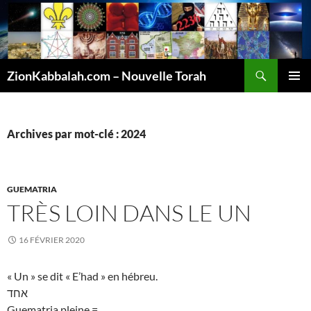
Recherche
ZionKabbalah.com – Nouvelle Torah
ALLER
MENU
AU
PRINCI
CONTENU
Archives par mot-clé : 2024
GUEMATRIA
TRÈS LOIN DANS LE UN
16 FÉVRIER 2020
« Un » se dit « E’had » en hébreu.
אחד
Guematria pleine =