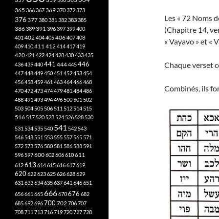
365
369
366
367
370
372
373
Les « 72 Noms de
376
377
380
381
382
383
385
(Chapitre 14, ve
386
391
389
396
397
399
400
402
401
404
405
406
407
408
« Vayavo » et « V
412
409
410
411
414
417
419
420
421
422
424
428
430
433
435
Chaque verset c
441
444
446
436
439
440
445
447
448
449
450
451
452
453
454
456
458
459
461
463
464
466
468
Combinés, ils f
470
472
473
474
479
481
484
486
488
491
493
494
496
500
501
502
503
504
505
506
511
512
514
515
516
517
520
523
524
526
528
530
541
531
534
535
540
542
543
546
548
551
553
555
557
565
571
572
573
576
580
581
586
588
591
611
596
597
600
602
606
610
613
612
614
615
616
617
619
620
622
623
625
626
628
629
631
633
634
635
637
641
646
651
666
676
656
661
665
670
682
700
702
685
692
696
706
707
708
711
713
716
719
720
727
728