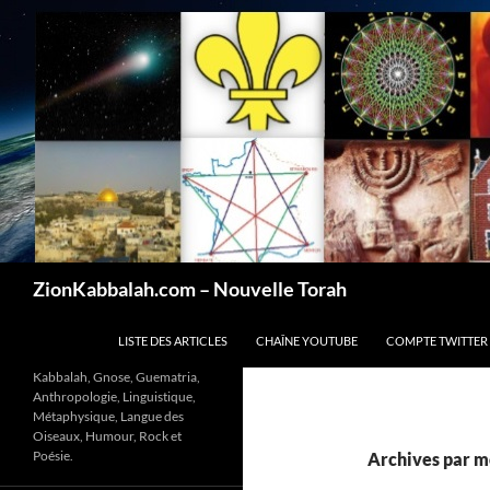
Recherche
ZionKabbalah.com – Nouvelle Torah
ALLER AU CONTENU
LISTE DES ARTICLES
CHAÎNE YOUTUBE
COMPTE TWITTER
Kabbalah, Gnose, Guematria,
Anthropologie, Linguistique,
Métaphysique, Langue des
Oiseaux, Humour, Rock et
Poésie.
Archives par mo