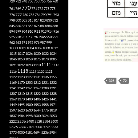
729
732
748
750
753
755
756
760
770
761
769
771
772
773
775
777
776
780
783
784
790
791
793
798
800
805
813
814
823
830
832
845
860
861
865
876
880
884
888
894
899
904
910
911
913
914
916
925
928
937
938
940
946
950
951
962
963
971
972
976
987
999
1000
1001
1004
1006
1008
1012
1015
1017
1026
1030
1032
1034
1046
1053
1058
1075
1078
1085
1111
1091
1092
1093
1110
1113
1118
1116
1119
1120
1121
1122
1123
1127
1131
1136
1155
396
72
1169
1170
1203
1212
1231
1232
1241
1249
1261
1267
1288
1291
1307
1310
1315
1322
1332
1338
1369
1370
1400
1406
1426
1441
1449
1495
1500
1553
1558
1571
1597
1623
1633
1644
1776
1819
1837
1984
1998
2000
2024
2053
2222
2236
2480
2528
2584
2600
2626
2666
2701
3000
3092
3333
3773
4000
4181
4694
5236
5954
11111