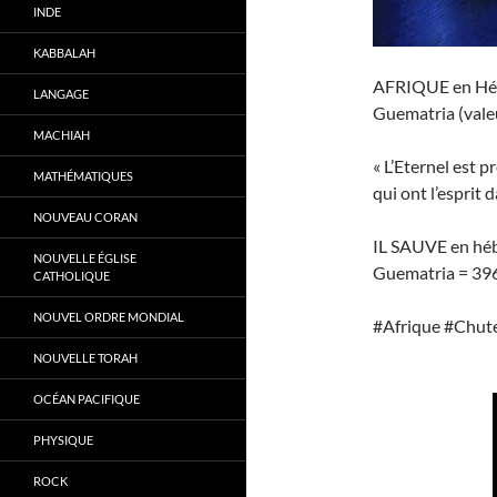
INDE
KABBALAH
LANGAGE
Guematria (vale
MACHIAH
« L’Eternel est p
MATHÉMATIQUES
qui ont l’esprit
NOUVEAU CORAN
NOUVELLE ÉGLISE
Guematria = 39
CATHOLIQUE
NOUVEL ORDRE MONDIAL
#Afrique #Chu
NOUVELLE TORAH
OCÉAN PACIFIQUE
PHYSIQUE
ROCK