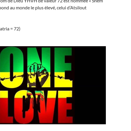
 Nom de Dieu YHVH de valeur 72 est nommée « Shem
pond au monde le plus élevé, celui d’Atsilout
tria = 72)