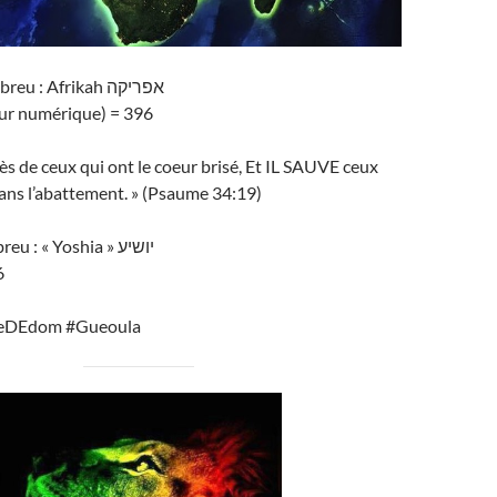
AFRIQUE en Hébreu : Afrikah אפריקה
ur numérique) = 396
rès de ceux qui ont le coeur brisé, Et IL SAUVE ceux
 dans l’abattement. » (Psaume 34:19)
IL SAUVE en hébreu : « Yoshia » יושיע
6
teDEdom #Gueoula