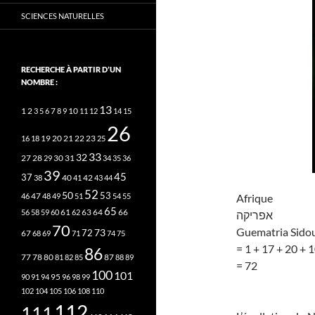
SCIENCES NATURELLES
RECHERCHE À PARTIR D’UN
NOMBRE :
13
2
7
10
1
3
5
6
8
9
11
12
14
15
26
20
21
22
23
16
18
19
25
33
32
27
31
28
29
30
34
35
36
39
45
37
40
42
38
41
43
44
52
50
53
Afrique
46
47
48
49
51
54
55
65
63
66
56
58
59
60
61
62
64
אפריקה
70
Guematria Sidour
73
72
67
68
69
71
74
75
= 1 + 17 + 20 + 1
86
78
80
87
77
81
82
85
88
89
= 72
100
101
95
90
91
94
96
98
99
102
104
105
106
108
110
112
111