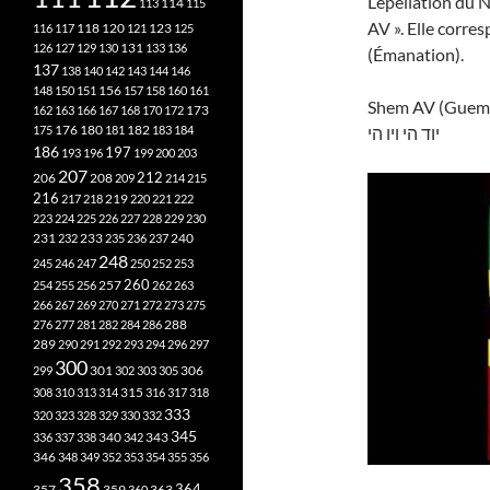
L’épellation du
113
114
115
AV ». Elle corres
118
120
116
117
121
123
125
126
127
129
130
131
133
136
(Émanation).
137
138
140
142
143
144
146
148
150
151
156
157
158
160
161
Shem AV (Guema
173
162
163
166
167
168
170
172
182
יוד הי ויו הי
175
176
180
181
183
184
186
197
193
196
199
200
203
207
212
206
208
209
214
215
216
219
217
218
220
221
222
223
224
225
226
227
228
229
230
240
231
232
233
235
236
237
248
245
246
247
250
252
253
260
257
254
255
256
262
263
266
267
269
270
271
272
273
275
276
277
281
282
284
286
288
289
290
291
292
293
294
296
297
300
301
306
299
302
303
305
315
308
310
313
314
316
317
318
333
320
323
328
329
330
332
345
340
336
337
338
342
343
346
348
349
352
353
354
355
356
358
357
359
363
364
360