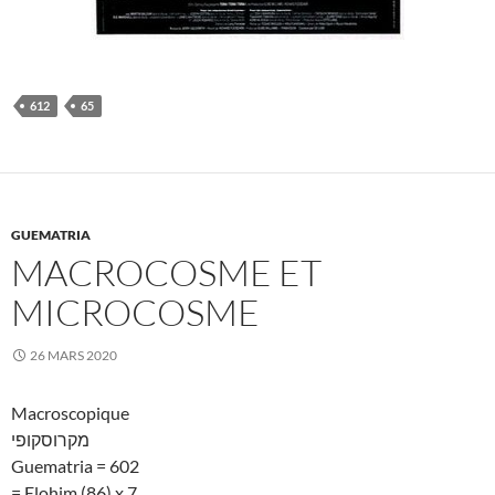
612
65
GUEMATRIA
MACROCOSME ET
MICROCOSME
26 MARS 2020
Macroscopique
מקרוסקופי
Guematria = 602
= Elohim (86) x 7