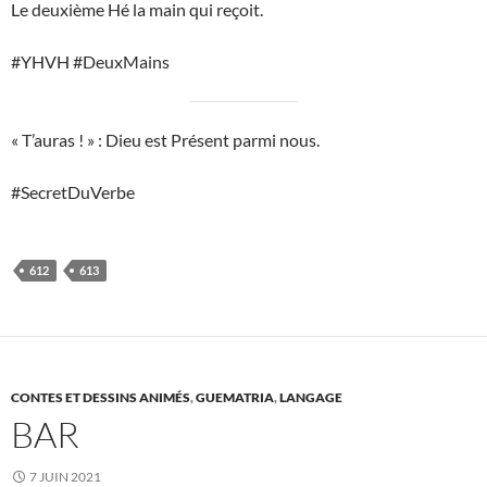
Le deuxième Hé la main qui reçoit.
#YHVH #DeuxMains
« T’auras ! » : Dieu est Présent parmi nous.
#SecretDuVerbe
612
613
CONTES ET DESSINS ANIMÉS
,
GUEMATRIA
,
LANGAGE
BAR
7 JUIN 2021