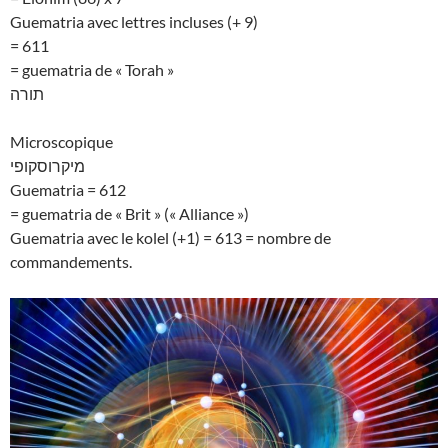
Guematria avec lettres incluses (+ 9)
= 611
= guematria de « Torah »
תורה
Microscopique
מיקרוסקופי
Guematria = 612
= guematria de « Brit » (« Alliance »)
Guematria avec le kolel (+1) = 613 = nombre de
commandements.