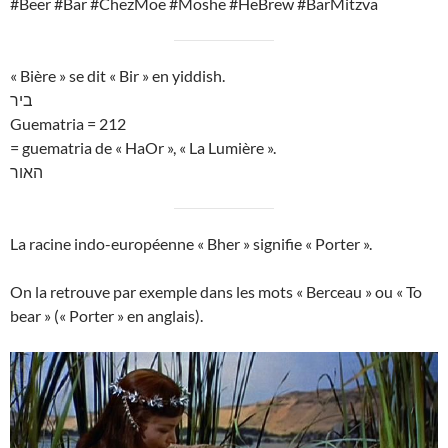
#Beer #Bar #ChezMoe #Moshe #HeBrew #BarMitzva
« Bière » se dit « Bir » en yiddish.
ביר
Guematria = 212
= guematria de « HaOr », « La Lumière ».
האור
La racine indo-européenne « Bher » signifie « Porter ».
On la retrouve par exemple dans les mots « Berceau » ou « To
bear » (« Porter » en anglais).