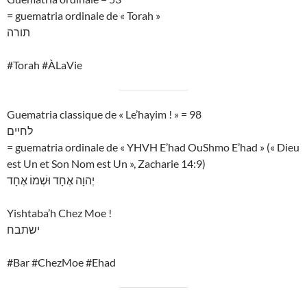
= guematria ordinale de « Torah »
תורה
#Torah #ÀLaVie
Guematria classique de « Le’hayim ! » = 98
לחיים
= guematria ordinale de « YHVH E’had OuShmo E’had » (« Dieu
est Un et Son Nom est Un », Zacharie 14:9)
יְהוָה אֶחָד וּשְׁמוֹ אֶחָד
Yishtaba’h Chez Moe !
ישתבח
#Bar #ChezMoe #Ehad