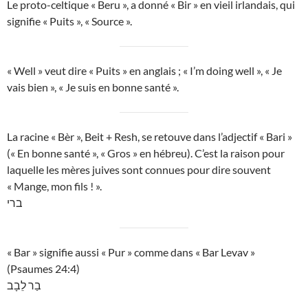
Le proto-celtique « Beru », a donné « Bir » en vieil irlandais, qui
signifie « Puits », « Source ».
« Well » veut dire « Puits » en anglais ; « I’m doing well », « Je
vais bien », « Je suis en bonne santé ».
La racine « Bèr », Beit + Resh, se retouve dans l’adjectif « Bari »
(« En bonne santé », « Gros » en hébreu). C’est la raison pour
laquelle les mères juives sont connues pour dire souvent
« Mange, mon fils ! ».
ברי
« Bar » signifie aussi « Pur » comme dans « Bar Levav »
(Psaumes 24:4)
בַר לֵבָב