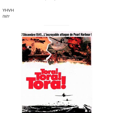
YHVH
יהוה