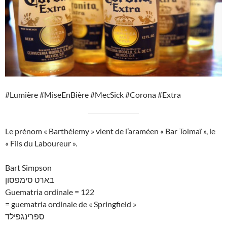
#Lumière #MiseEnBière #MecSick #Corona #Extra
Le prénom « Barthélemy » vient de l’araméen « Bar Tolmaï », le
« Fils du Laboureur ».
Bart Simpson
בארט סימפסון
Guematria ordinale = 122
= guematria ordinale de « Springfield »
ספרינגפילד