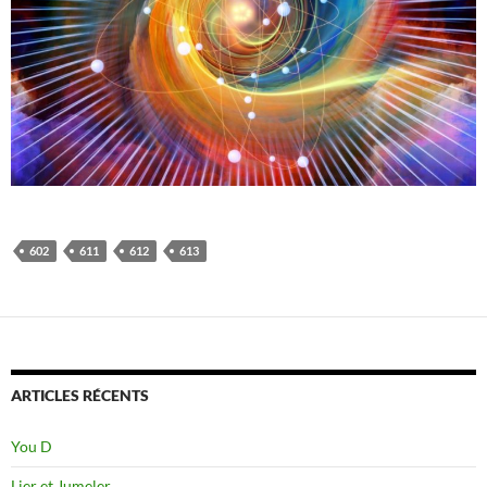
602
611
612
613
ARTICLES RÉCENTS
You D
Lier et Jumeler