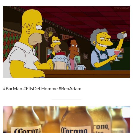
#BarMan #FilsDeLHomme #BenAdam