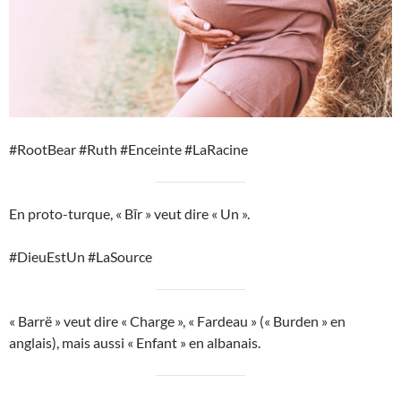
#RootBear #Ruth #Enceinte #LaRacine
En proto-turque, « Bīr » veut dire « Un ».
#DieuEstUn #LaSource
« Barrë » veut dire « Charge », « Fardeau » (« Burden » en
anglais), mais aussi « Enfant » en albanais.