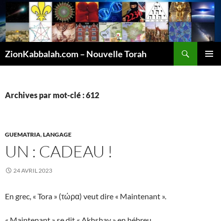
Recherche
ZionKabbalah.com – Nouvelle Torah
ALLER
MENU
AU
PRINCI
CONTENU
Archives par mot-clé : 612
GUEMATRIA
,
LANGAGE
UN : CADEAU !
24 AVRIL 2023
En grec, « Tora » (τώρα) veut dire « Maintenant ».
« Maintenant » se dit « Akhshav » en hébreu.