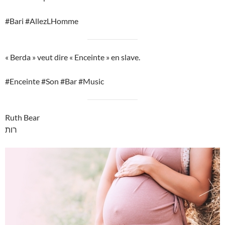
#Bari #AllezLHomme
« Berda » veut dire « Enceinte » en slave.
#Enceinte #Son #Bar #Music
Ruth Bear
רות