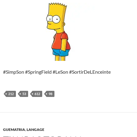
#SimpSon #SpringField #LeSon #SortirDeLEnceinte
212
53
612
98
GUEMATRIA
,
LANGAGE