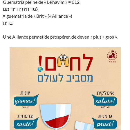
Guematria pleine de « Le’hayim » = 612
למד חית יוד יוד מם
= guematria de « Brit » (« Alliance »)
ברית
Une Alliance permet de prospérer, de devenir plus « gros ».