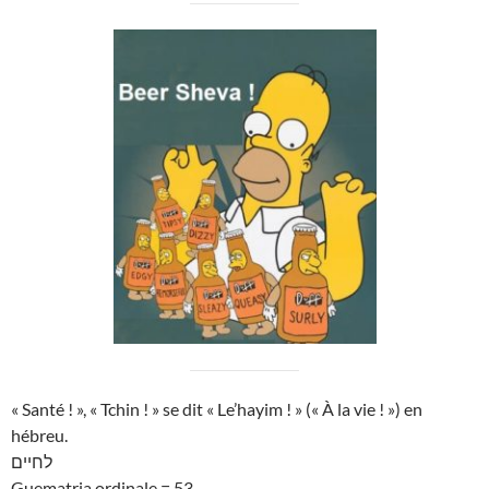
« Santé ! », « Tchin ! » se dit « Le’hayim ! » (« À la vie ! ») en
hébreu.
לחיים
Guematria ordinale = 53