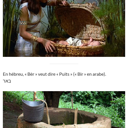
En hébreu, « Bèr » veut dire « Puits » (« Bir » en arabe).
באר