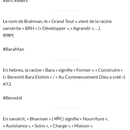
#Brit #Beers
Le nom de Brahman, le « Grand Tout », vient de la racine
sanskrite « BRH » (« Développer », « Agrandir », …).
ब्रह्मन्
#BaraMan
En hébreu, la racine « Bara » signifie « Former », « Construire »
(« Bereshit Bara Elohim » / « Au Commencement Dieu a créé »)
ברא
#Bereshit
En sanskrit, « Bharman » ( भर्मन् ) signifie « Nourriture »,
« Assistance », « Soins », « Charge », « Maison ».