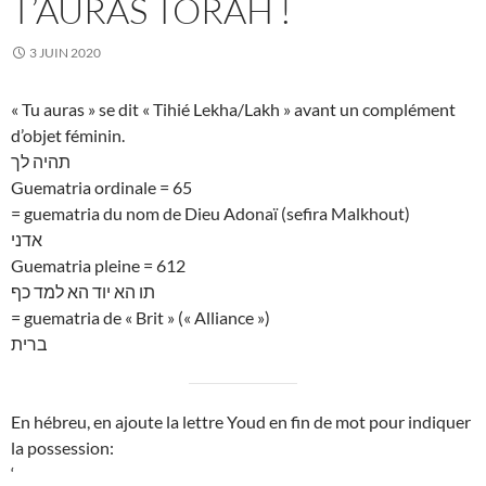
T’AURAS TORAH !
3 JUIN 2020
« Tu auras » se dit « Tihié Lekha/Lakh » avant un complément
d’objet féminin.
תהיה לך
Guematria ordinale = 65
= guematria du nom de Dieu Adonaï (sefira Malkhout)
אדני
Guematria pleine = 612
תו הא יוד הא למד כף
= guematria de « Brit » (« Alliance »)
ברית
En hébreu, en ajoute la lettre Youd en fin de mot pour indiquer
la possession:
‘