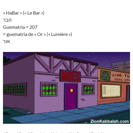
« HaBar » (« Le Bar »)
הבר
Guematria = 207
= guematria de « Or » (« Lumière »)
אור