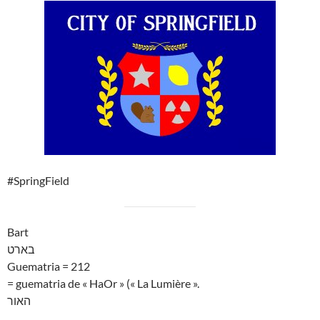
#SpringField
Bart
בארט
Guematria = 212
= guematria de « HaOr » (« La Lumière ».
האור