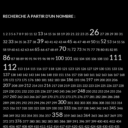
RECHERCHE À PARTIR D’UN NOMBRE :
26
13
2
7
10
20
21
22
23
27
31
1
3
5
6
8
9
11
12
14
15
16
18
19
25
28
29
30
39
52
33
45
32
37
50
40
42
53
34
35
36
38
41
43
44
46
47
48
49
51
54
55
56
70
65
73
72
63
66
78
80
58
59
60
61
62
64
67
68
69
71
74
75
77
81
82
85
111
86
100
101
87
95
88
89
90
91
94
96
98
99
102
104
105
106
108
110
112
118
120
113
114
115
116
117
121
123
125
126
127
129
130
131
133
136
137
138
140
142
143
144
146
148
150
151
156
157
158
160
161
162
163
166
167
168
186
173
182
197
206
170
172
175
176
180
181
183
184
193
196
199
200
203
207
212
216
219
208
209
214
215
217
218
220
221
222
223
224
225
226
227
228
248
240
229
230
231
232
233
235
236
237
245
246
247
250
252
253
254
255
256
260
257
262
263
266
267
269
270
271
272
273
275
276
277
281
282
284
286
288
300
301
306
289
290
291
292
293
294
296
297
299
302
303
305
308
310
313
314
333
345
315
340
346
316
317
318
320
323
328
329
330
332
336
337
338
342
343
358
357
359
363
364
365
369
348
349
352
353
354
355
356
360
366
367
370
376
377
386
391
402
372
373
380
381
382
383
385
389
396
397
399
400
401
404
412
405
406
407
408
409
410
411
414
417
419
420
421
422
424
428
430
433
435