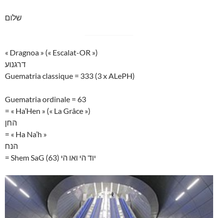
שלום
« Dragnoa » (« Escalat-OR »)
דרגנוע
Guematria classique = 333 (3 x ALePH)
Guematria ordinale = 63
= « Ha’Hen » (« La Grâce »)
החן
= « Ha Na’h »
הנח
= Shem SaG (63) יוד הי ואו הי