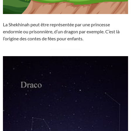
La Shekhinah peut être représentée par une princesse
endormie ou prisonnière, d’un dragon par exemple. C’est là
l’origine des contes de fées pour enfants.