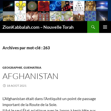
Recherche
ZionKabbalah.com – Nouvelle Torah
ALLER
MENU
AU
PRINCI
CONTENU
Archives par mot-clé : 263
GEOGRAPHIE
,
GUEMATRIA
AFGHANISTAN
18 AOÛT 2021
L’Afghanistan était dans l’Antiquité un point de passage
important de la Route de la Soie.
Il fut le seul État asiatique avec le Japon à tenir tête aux