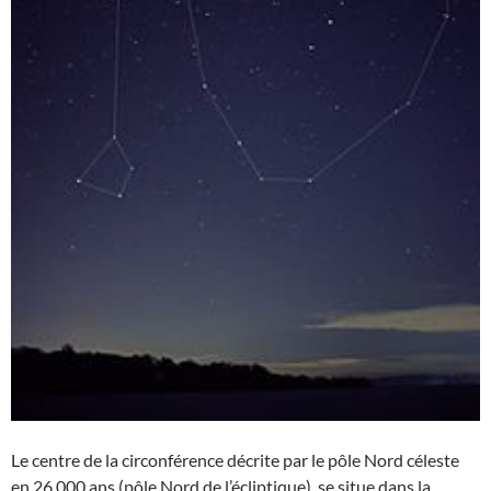
Le centre de la circonférence décrite par le pôle Nord céleste
en 26 000 ans (pôle Nord de l’écliptique), se situe dans la