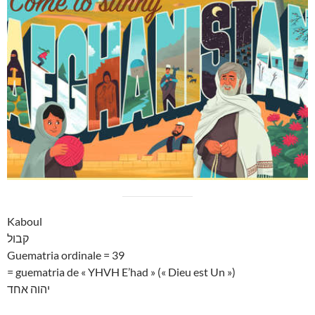
Kaboul
קבול
Guematria ordinale = 39
= guematria de « YHVH E’had » (« Dieu est Un »)
יהוה אחד