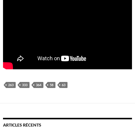
263
333
364
58
63
ARTICLES RÉCENTS