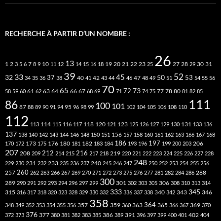
RECHERCHE À PARTIR D’UN NOMBRE :
26
13
2
7
10
20
21
22
23
27
31
1
3
5
6
8
9
11
12
14
15
16
18
19
25
28
29
30
39
52
33
45
32
37
50
40
42
53
34
35
36
38
41
43
44
46
47
48
49
51
54
55
56
70
65
73
72
63
66
78
80
58
59
60
61
62
64
67
68
69
71
74
75
77
81
82
85
111
86
100
101
87
95
88
89
90
91
94
96
98
99
102
104
105
106
108
110
112
118
120
113
114
115
116
117
121
123
125
126
127
129
130
131
133
136
137
138
140
142
143
144
146
148
150
151
156
157
158
160
161
162
163
166
167
168
186
173
182
197
206
170
172
175
176
180
181
183
184
193
196
199
200
203
207
212
216
219
208
209
214
215
217
218
220
221
222
223
224
225
226
227
228
248
240
229
230
231
232
233
235
236
237
245
246
247
250
252
253
254
255
256
260
257
262
263
266
267
269
270
271
272
273
275
276
277
281
282
284
286
288
300
301
306
289
290
291
292
293
294
296
297
299
302
303
305
308
310
313
314
333
345
315
340
346
316
317
318
320
323
328
329
330
332
336
337
338
342
343
358
357
359
363
364
365
369
348
349
352
353
354
355
356
360
366
367
370
376
377
386
391
402
372
373
380
381
382
383
385
389
396
397
399
400
401
404