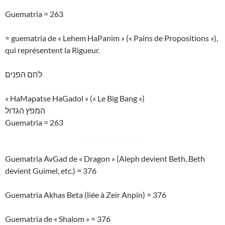
Guematria = 263
= guematria de « Lehem HaPanim » (« Pains de Propositions »),
qui représentent la Rigueur.
לחם הפנים
« HaMapatse HaGadol » (« Le Big Bang »)
המפץ הגדול
Guematria = 263
Guematria AvGad de « Dragon » (Aleph devient Beth, Beth
devient Guimel, etc.) = 376
Guematria Akhas Beta (liée à Zeir Anpin) = 376
Guematria de « Shalom » = 376