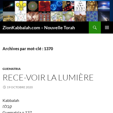
Recherche
ZionKabbalah.com – Nouvelle Torah
ALLER
MENU
AU
PRINCI
CONTENU
Archives par mot-clé : 1370
GUEMATRIA
RECE-VOIR LA LUMIÈRE
19 OCTOBRE 2020
Kabbalah
קבלה
Guematria = 137