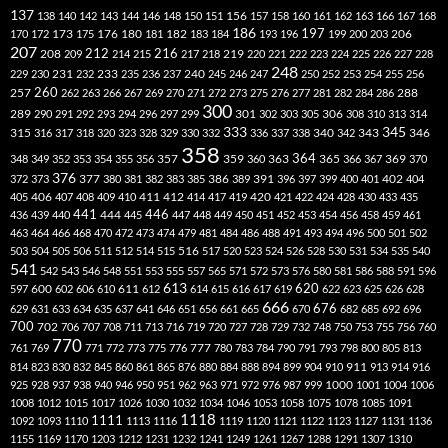
137
138
140
142
143
144
146
148
150
151
156
157
158
160
161
162
163
166
167
168
186
173
182
197
206
170
172
175
176
180
181
183
184
193
196
199
200
203
207
212
216
219
208
209
214
215
217
218
220
221
222
223
224
225
226
227
228
248
240
229
230
231
232
233
235
236
237
245
246
247
250
252
253
254
255
256
260
257
262
263
266
267
269
270
271
272
273
275
276
277
281
282
284
286
288
300
301
306
289
290
291
292
293
294
296
297
299
302
303
305
308
310
313
314
333
345
315
340
346
316
317
318
320
323
328
329
330
332
336
337
338
342
343
358
357
359
363
364
365
369
348
349
352
353
354
355
356
360
366
367
370
376
377
386
391
402
372
373
380
381
382
383
385
389
396
397
399
400
401
404
412
405
406
407
408
409
410
411
414
417
419
420
421
422
424
428
430
433
435
441
444
446
436
439
440
445
447
448
449
450
451
452
453
454
456
458
459
461
463
464
466
468
470
472
473
474
479
481
484
486
488
491
493
494
496
500
501
502
516
503
504
505
506
511
512
514
515
517
520
523
524
526
528
530
531
534
535
540
541
542
543
546
548
551
553
555
557
565
571
572
573
576
580
581
586
588
591
596
613
611
620
597
600
602
606
610
612
614
615
616
617
619
622
623
625
626
628
666
676
629
631
633
634
635
637
641
646
651
656
661
665
670
682
685
692
696
700
702
706
707
708
711
713
716
719
720
727
728
729
732
748
750
753
755
756
760
770
777
761
769
771
772
773
775
776
780
783
784
790
791
793
798
800
805
813
814
823
830
832
845
860
861
865
876
880
884
888
894
899
904
910
911
913
914
916
1000
925
928
937
938
940
946
950
951
962
963
971
972
976
987
999
1001
1004
1006
1008
1012
1015
1017
1026
1030
1032
1034
1046
1053
1058
1075
1078
1085
1091
1118
1111
1092
1093
1110
1113
1116
1119
1120
1121
1122
1123
1127
1131
1136
1155
1169
1170
1203
1212
1231
1232
1241
1249
1261
1267
1288
1291
1307
1310