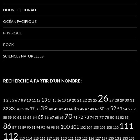
NOUVELLE TORAH
OCÉAN PACIFIQUE
PHYSIQUE
ROCK
SCIENCES NATURELLES
RECHERCHE À PARTIR D’UN NOMBRE :
26
13
2
7
10
20
21
22
23
27
31
1
3
5
6
8
9
11
12
14
15
16
18
19
25
28
29
30
39
52
33
45
32
37
50
40
42
53
34
35
36
38
41
43
44
46
47
48
49
51
54
55
56
70
65
73
72
63
66
78
80
58
59
60
61
62
64
67
68
69
71
74
75
77
81
82
85
111
86
100
101
87
95
88
89
90
91
94
96
98
99
102
104
105
106
108
110
112
118
120
113
114
115
116
117
121
123
125
126
127
129
130
131
133
136