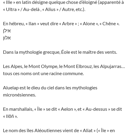
« Ille » en latin désigne quelque chose d’éloigné (apparenté à
« Ultra » / Au-delà , « Alius » / Autre, etc.).
En hébreu, « Ilan » veut dire « Arbre » ; « Alone », « Chêne ».
אילן
אלון
Dans la mythologie grecque, Éole est le maître des vents.
Les Alpes, le Mont Olympe, le Mont Elbrouz, les Alpujarras…
tous ces noms ont une racine commune.
Aluelap est le dieu du ciel dans les mythologies
micronésiennes.
En marshallais, « Île » se dit « Aelon », et « Au-dessus » se dit
« Ilōñ ».
Le nom des îles Aléoutiennes vient de « Aliat » (« Île » en