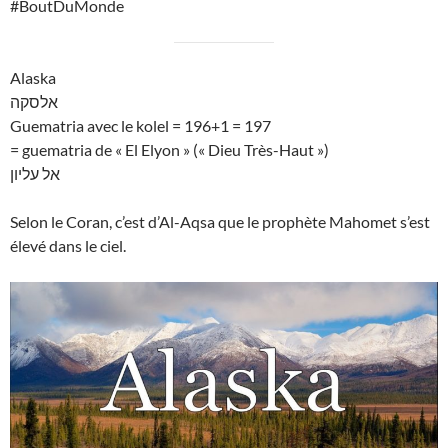
#BoutDuMonde
Alaska
אלסקה
Guematria avec le kolel = 196+1 = 197
= guematria de « El Elyon » (« Dieu Très-Haut »)
אל עליון
Selon le Coran, c’est d’Al-Aqsa que le prophète Mahomet s’est
élevé dans le ciel.