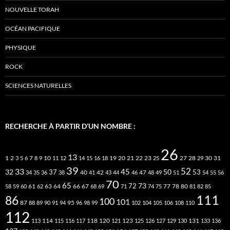
NOUVELLE TORAH
OCÉAN PACIFIQUE
PHYSIQUE
ROCK
SCIENCES NATURELLES
RECHERCHE À PARTIR D’UN NOMBRE :
26
13
2
7
10
20
21
22
23
27
31
1
3
5
6
8
9
11
12
14
15
16
18
19
25
28
29
30
39
52
33
45
32
37
50
40
42
53
34
35
36
38
41
43
44
46
47
48
49
51
54
55
56
70
65
73
72
63
66
78
80
58
59
60
61
62
64
67
68
69
71
74
75
77
81
82
85
111
86
100
101
87
95
88
89
90
91
94
96
98
99
102
104
105
106
108
110
112
118
120
113
114
115
116
117
121
123
125
126
127
129
130
131
133
136