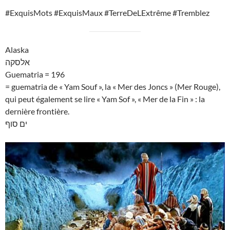
#ExquisMots #ExquisMaux #TerreDeLExtrême #Tremblez
Alaska
אלסקה
Guematria = 196
= guematria de « Yam Souf », la « Mer des Joncs » (Mer Rouge),
qui peut également se lire « Yam Sof », « Mer de la Fin » : la
dernière frontière.
ים סוף