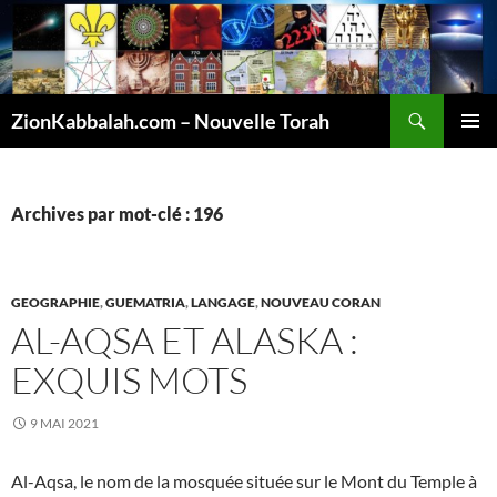
Recherche
ZionKabbalah.com – Nouvelle Torah
ALLER
MENU
AU
PRINCI
CONTENU
Archives par mot-clé : 196
GEOGRAPHIE
,
GUEMATRIA
,
LANGAGE
,
NOUVEAU CORAN
AL-AQSA ET ALASKA :
EXQUIS MOTS
9 MAI 2021
Al-Aqsa, le nom de la mosquée située sur le Mont du Temple à