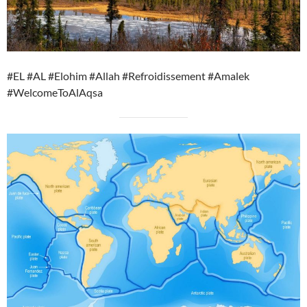
#EL #AL #Elohim #Allah #Refroidissement #Amalek
#WelcomeToAlAqsa