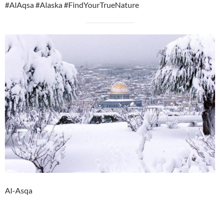
#AlAqsa #Alaska #FindYourTrueNature
Al-Asqa