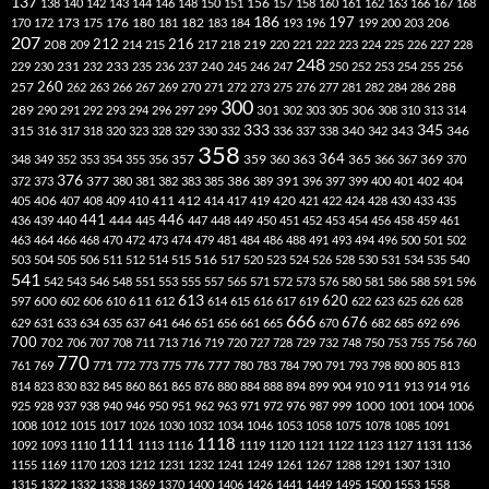
137
138
140
142
143
144
146
148
150
151
156
157
158
160
161
162
163
166
167
168
186
173
182
197
206
170
172
175
176
180
181
183
184
193
196
199
200
203
207
212
216
219
208
209
214
215
217
218
220
221
222
223
224
225
226
227
228
248
240
229
230
231
232
233
235
236
237
245
246
247
250
252
253
254
255
256
260
257
262
263
266
267
269
270
271
272
273
275
276
277
281
282
284
286
288
300
301
306
289
290
291
292
293
294
296
297
299
302
303
305
308
310
313
314
333
345
315
340
346
316
317
318
320
323
328
329
330
332
336
337
338
342
343
358
357
359
363
364
365
369
348
349
352
353
354
355
356
360
366
367
370
376
377
386
391
402
372
373
380
381
382
383
385
389
396
397
399
400
401
404
412
405
406
407
408
409
410
411
414
417
419
420
421
422
424
428
430
433
435
441
444
446
436
439
440
445
447
448
449
450
451
452
453
454
456
458
459
461
463
464
466
468
470
472
473
474
479
481
484
486
488
491
493
494
496
500
501
502
516
503
504
505
506
511
512
514
515
517
520
523
524
526
528
530
531
534
535
540
541
542
543
546
548
551
553
555
557
565
571
572
573
576
580
581
586
588
591
596
613
611
620
597
600
602
606
610
612
614
615
616
617
619
622
623
625
626
628
666
676
629
631
633
634
635
637
641
646
651
656
661
665
670
682
685
692
696
700
702
706
707
708
711
713
716
719
720
727
728
729
732
748
750
753
755
756
760
770
777
761
769
771
772
773
775
776
780
783
784
790
791
793
798
800
805
813
814
823
830
832
845
860
861
865
876
880
884
888
894
899
904
910
911
913
914
916
1000
925
928
937
938
940
946
950
951
962
963
971
972
976
987
999
1001
1004
1006
1008
1012
1015
1017
1026
1030
1032
1034
1046
1053
1058
1075
1078
1085
1091
1118
1111
1092
1093
1110
1113
1116
1119
1120
1121
1122
1123
1127
1131
1136
1155
1169
1170
1203
1212
1231
1232
1241
1249
1261
1267
1288
1291
1307
1310
1315
1322
1332
1338
1369
1370
1400
1406
1426
1441
1449
1495
1500
1553
1558