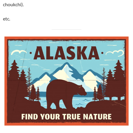
choukchi).
etc.