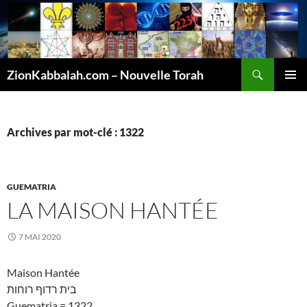
Recherche
ZionKabbalah.com – Nouvelle Torah
ALLER
MENU
AU
PRINCI
CONTENU
Archives par mot-clé : 1322
GUEMATRIA
LA MAISON HANTÉE
7 MAI 2020
Maison Hantée
בית רדוף רוחות
Guematria = 1322