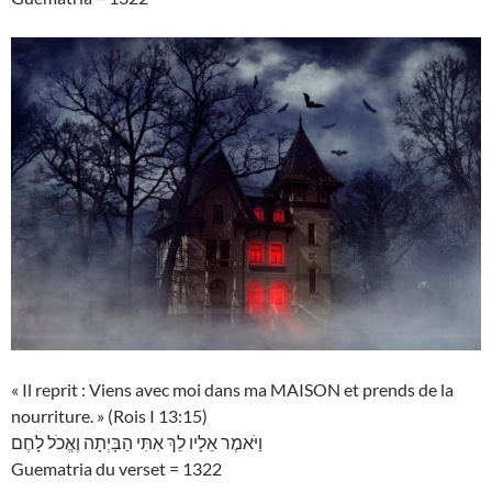
« Il reprit : Viens avec moi dans ma MAISON et prends de la
nourriture. » (Rois I 13:15)
וַיֹּאמֶר אֵלָיו לֵךְ אִתִּי הַבָּיְתָה וֶאֱכֹל לָחֶם
Guematria du verset = 1322