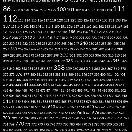
65
73
72
63
66
78
80
58
59
60
61
62
64
67
68
69
71
74
75
77
81
82
85
111
86
100
101
87
95
88
89
90
91
94
96
98
99
102
104
105
106
108
110
112
118
120
113
114
115
116
117
121
123
125
126
127
129
130
131
133
136
137
138
140
142
143
144
146
148
150
151
156
157
158
160
161
162
163
166
167
168
186
173
182
197
206
170
172
175
176
180
181
183
184
193
196
199
200
203
207
212
216
219
208
209
214
215
217
218
220
221
222
223
224
225
226
227
228
248
240
229
230
231
232
233
235
236
237
245
246
247
250
252
253
254
255
256
260
257
262
263
266
267
269
270
271
272
273
275
276
277
281
282
284
286
288
300
301
306
289
290
291
292
293
294
296
297
299
302
303
305
308
310
313
314
333
345
315
340
346
316
317
318
320
323
328
329
330
332
336
337
338
342
343
358
357
359
363
364
365
369
348
349
352
353
354
355
356
360
366
367
370
376
377
386
391
402
372
373
380
381
382
383
385
389
396
397
399
400
401
404
412
405
406
407
408
409
410
411
414
417
419
420
421
422
424
428
430
433
435
441
444
446
436
439
440
445
447
448
449
450
451
452
453
454
456
458
459
461
463
464
466
468
470
472
473
474
479
481
484
486
488
491
493
494
496
500
501
502
516
503
504
505
506
511
512
514
515
517
520
523
524
526
528
530
531
534
535
540
541
542
543
546
548
551
553
555
557
565
571
572
573
576
580
581
586
588
591
596
613
611
620
597
600
602
606
610
612
614
615
616
617
619
622
623
625
626
628
666
676
629
631
633
634
635
637
641
646
651
656
661
665
670
682
685
692
696
700
702
706
707
708
711
713
716
719
720
727
728
729
732
748
750
753
755
756
760
770
777
761
769
771
772
773
775
776
780
783
784
790
791
793
798
800
805
813
814
823
830
832
845
860
861
865
876
880
884
888
894
899
904
910
911
913
914
916