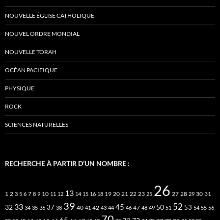
NOUVELLE ÉGLISE CATHOLIQUE
NOUVEL ORDRE MONDIAL
NOUVELLE TORAH
OCÉAN PACIFIQUE
PHYSIQUE
ROCK
SCIENCES NATURELLES
RECHERCHE À PARTIR D’UN NOMBRE :
26
13
2
7
10
20
21
22
23
27
31
1
3
5
6
8
9
11
12
14
15
16
18
19
25
28
29
30
39
52
33
45
32
37
50
40
42
53
34
35
36
38
41
43
44
46
47
48
49
51
54
55
56
70