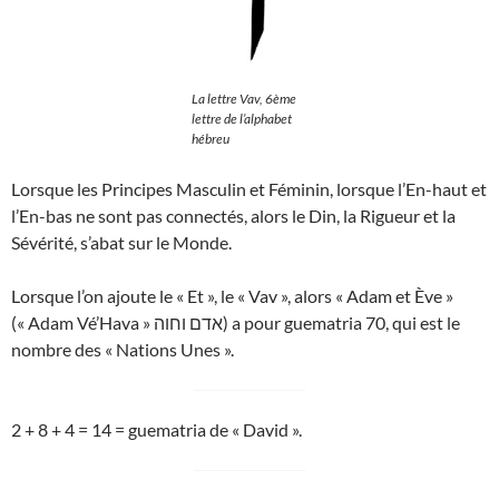
La lettre Vav, 6ème
lettre de l’alphabet
hébreu
Lorsque les Principes Masculin et Féminin, lorsque l’En-haut et
l’En-bas ne sont pas connectés, alors le Din, la Rigueur et la
Sévérité, s’abat sur le Monde.
Lorsque l’on ajoute le « Et », le « Vav », alors « Adam et Ève »
(« Adam Vé’Hava » אדם וחוה) a pour guematria 70, qui est le
nombre des « Nations Unes ».
2 + 8 + 4 = 14 = guematria de « David ».