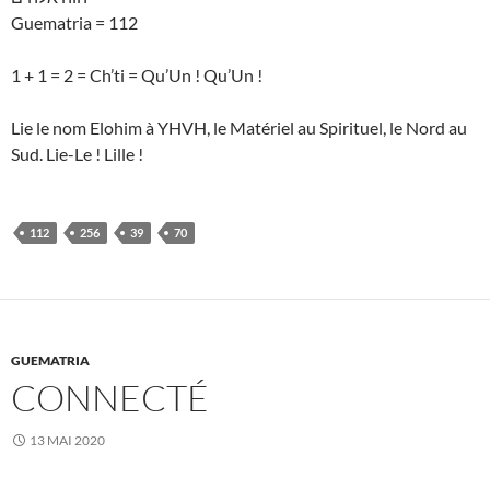
Guematria = 112
1 + 1 = 2 = Ch’ti = Qu’Un ! Qu’Un !
Lie le nom Elohim à YHVH, le Matériel au Spirituel, le Nord au
Sud. Lie-Le ! Lille !
112
256
39
70
GUEMATRIA
CONNECTÉ
13 MAI 2020