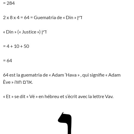
= 284
2 x 8 x 4 = 64 = Guematria de « Din » דין
« Din » (« Justice ») דין
= 4 + 10 + 50
= 64
64 est la guematria de « Adam ‘Hava » , qui signifie « Adam
Ève » אדם חוה.
« Et » se dit « Vé » en hébreu et s’écrit avec la lettre Vav.