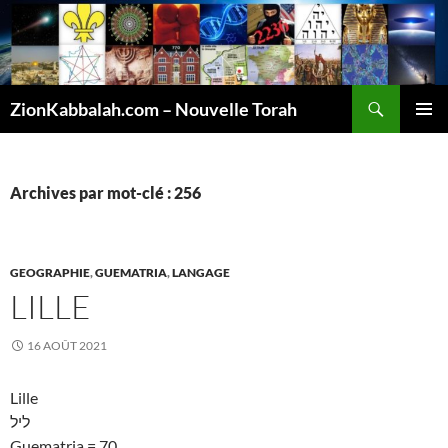
Recherche
ZionKabbalah.com – Nouvelle Torah
ALLER
MENU
AU
PRINCI
CONTENU
Archives par mot-clé : 256
GEOGRAPHIE
,
GUEMATRIA
,
LANGAGE
LILLE
16 AOÛT 2021
Lille
ליל
Guematria = 70