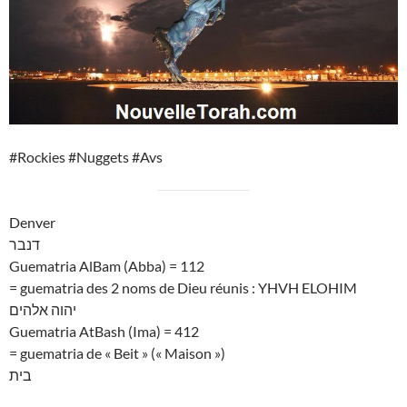
#Rockies #Nuggets #Avs
Denver
דנבר
Guematria AlBam (Abba) = 112
= guematria des 2 noms de Dieu réunis : YHVH ELOHIM
יהוה אלהים
Guematria AtBash (Ima) = 412
= guematria de « Beit » (« Maison »)
בית