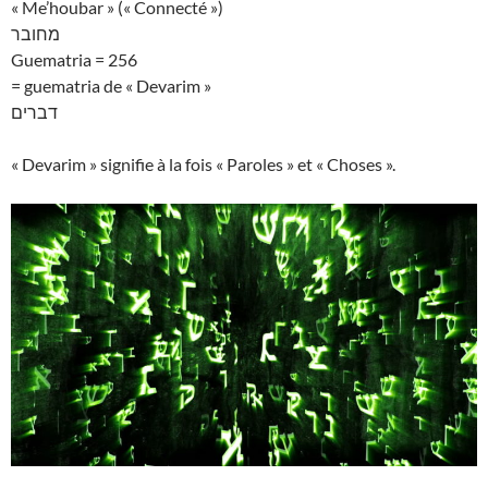
« Me’houbar » (« Connecté »)
מחובר
Guematria = 256
= guematria de « Devarim »
דברים
« Devarim » signifie à la fois « Paroles » et « Choses ».