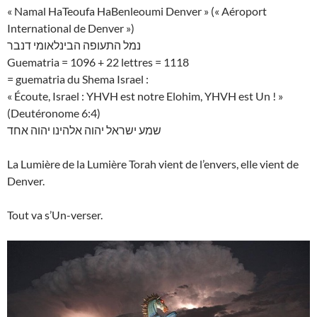
« Namal HaTeoufa HaBenleoumi Denver » (« Aéroport
International de Denver »)
נמל התעופה הבינלאומי דנבר
Guematria = 1096 + 22 lettres = 1118
= guematria du Shema Israel :
« Écoute, Israel : YHVH est notre Elohim, YHVH est Un ! »
(Deutéronome 6:4)
שמע ישראל יהוה אלהינו יהוה אחד
La Lumière de la Lumière Torah vient de l’envers, elle vient de
Denver.
Tout va s’Un-verser.