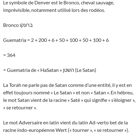
Le symbole de Denver est le Bronco, cheval sauvage,
imprévisible, notamment utilisé lors des rodéos.
Bronco ברונקו
Guematria = 2 + 200 + 6 + 50 + 100 + 50 + 100 + 6
= 364
= Guematria de « HaSatan » השטן (Le Satan)
La Torah ne parle pas de Satan comme d’une entité, il y est en
effet toujours nommé « Le Satan » et non « Satan ». En hébreu,
le mot Satan vient de la racine « Saté » qui signifie « s’éloigner »,
« se retourner ».
Le mot Adversaire en latin vient du latin Ad-verto bet de la
racine indo-européenne Wert (« tourner », « se retourner »).