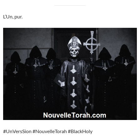
L’Un, pur.
#UnVersSion #NouvelleTorah #BlackHoly