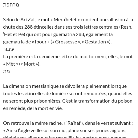
מרחפת
Selon le Ari Zal, le mot « Mera’hefèt » contient une allusion à la
chute des 288 étincelles dans ses trois lettres centrales (Resh,
‘Het et Pé) qui ont pour guematria 288, également la
guematria de « Ibour » (« Grossesse », « Gestation »).
עיבור
La première et la deuxième lettre du mot forment, elles, le mot
« Mèt » (« Mort »).
מת
La dimension messianique se dévoilera pleinement lorsque
toutes les étincelles de lumière seront remontées, quand elles
ne seront plus prisonnières. C’est la transformation du poison
en remède, de la mort en vie.
On retrouve la même racine, « ‘Ra’haf », dans le verset suivant :
« Ainsi l’aigle veille sur son nid, plane sur ses jeunes aiglons,
déploie ses ailes pour les recueillir, les porte sur ses pennes