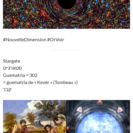
#NouvelleDimension #OrVoir
Stargate
סטארגייט
Guematria = 302
= guematria de « Kevèr » (Tombeau »)
קבר