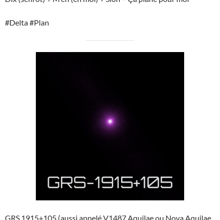
#Delta #Plan
GRS 1915+105 (aussi appelé V1487 Aquilae ou Nova Aquilae