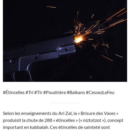
#Étincelles #Tri #Tir #Poudrière #Balkans #CessezLeFeu
Selon les enseignements du Ari Zal, la « Brisure des Vases »
produisit la chute de 288 « étincelles » (« niztotzot »), concept
important en kabbalah. Ces étincelles de sainteté sont