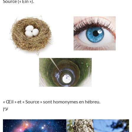
Source (« Ein »).
« Œil » et « Source » sont homonymes en hébreu.
עין