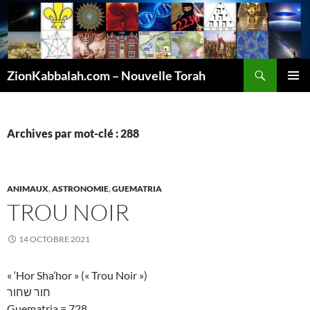
Recherche
ZionKabbalah.com – Nouvelle Torah
ALLER
MENU
AU
PRINCI
CONTENU
Archives par mot-clé : 288
ANIMAUX
,
ASTRONOMIE
,
GUEMATRIA
TROU NOIR
14 OCTOBRE 2021
« ‘Hor Sha’hor » (« Trou Noir »)
חור שחור
Guematria = 728