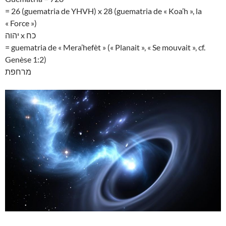
= 26 (guematria de YHVH) x 28 (guematria de « Koa’h », la
« Force »)
יהוה x כח
= guematria de « Mera’hefèt » (« Planait », « Se mouvait », cf.
Genèse 1:2)
מרחפת