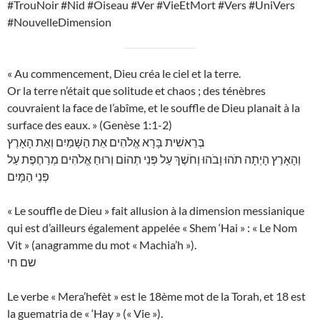
#TrouNoir #Nid #Oiseau #Ver #VieEtMort #Vers #UniVers
#NouvelleDimension
« Au commencement, Dieu créa le ciel et la terre.
Or la terre n’était que solitude et chaos ; des ténèbres
couvraient la face de l’abîme, et le souffle de Dieu planait à la
surface des eaux. » (Genèse 1:1-2)
בְּרֵאשִׁית בָּרָא אֱלֹהִים אֵת הַשָּׁמַיִם וְאֵת הָאָרֶץ
וְהָאָרֶץ הָיְתָה תֹהוּ וָבֹהוּ וְחֹשֶׁךְ עַל פְּנֵי תְהוֹם וְרוּחַ אֱלֹהִים מְרַחֶפֶת עַל
פְּנֵי הַמָּיִם
« Le souffle de Dieu » fait allusion à la dimension messianique
qui est d’ailleurs également appelée « Shem ‘Hai » : « Le Nom
Vit » (anagramme du mot « Machia’h »).
שם חי
Le verbe « Mera’hefèt » est le 18ème mot de la Torah, et 18 est
la guematria de « ‘Hay » (« Vie »).