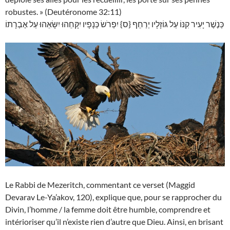
robustes. » (Deutéronome 32:11)
כְּנֶשֶׁר יָעִיר קִנּוֹ עַל גּוֹזָלָיו יְרַחֵף {ס} יִפְרֹשׂ כְּנָפָיו יִקָּחֵהוּ יִשָּׂאֵהוּ עַל אֶבְרָתוֹ
Le Rabbi de Mezeritch, commentant ce verset (Maggid
Devarav Le-Ya’akov, 120), explique que, pour se rapprocher du
Divin, l’homme / la femme doit être humble, comprendre et
intérioriser qu’il n’existe rien d’autre que Dieu. Ainsi, en brisant