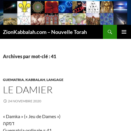
Recherche
ZionKabbalah.com – Nouvelle Torah
ALLER
MENU
AU
PRINCI
CONTENU
Archives par mot-clé : 41
GUEMATRIA
,
KABBALAH
,
LANGAGE
LE DAMIER
24 NOVEMBRE 2020
« Damka » (« Jeu de Dames »)
דמקה
Guematria ordinale = 41