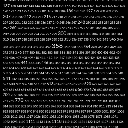
137
138
140
142
143
144
146
148
150
151
156
157
158
160
161
162
163
166
167
168
186
173
182
197
206
170
172
175
176
180
181
183
184
193
196
199
200
203
207
212
216
219
208
209
214
215
217
218
220
221
222
223
224
225
226
227
228
248
240
229
230
231
232
233
235
236
237
245
246
247
250
252
253
254
255
256
260
257
262
263
266
267
269
270
271
272
273
275
276
277
281
282
284
286
288
300
301
306
289
290
291
292
293
294
296
297
299
302
303
305
308
310
313
314
333
345
315
340
346
316
317
318
320
323
328
329
330
332
336
337
338
342
343
358
357
359
363
364
365
369
348
349
352
353
354
355
356
360
366
367
370
376
377
386
391
402
372
373
380
381
382
383
385
389
396
397
399
400
401
404
412
405
406
407
408
409
410
411
414
417
419
420
421
422
424
428
430
433
435
441
444
446
436
439
440
445
447
448
449
450
451
452
453
454
456
458
459
461
463
464
466
468
470
472
473
474
479
481
484
486
488
491
493
494
496
500
501
502
516
503
504
505
506
511
512
514
515
517
520
523
524
526
528
530
531
534
535
540
541
542
543
546
548
551
553
555
557
565
571
572
573
576
580
581
586
588
591
596
613
611
620
597
600
602
606
610
612
614
615
616
617
619
622
623
625
626
628
666
676
629
631
633
634
635
637
641
646
651
656
661
665
670
682
685
692
696
700
702
706
707
708
711
713
716
719
720
727
728
729
732
748
750
753
755
756
760
770
777
761
769
771
772
773
775
776
780
783
784
790
791
793
798
800
805
813
814
823
830
832
845
860
861
865
876
880
884
888
894
899
904
910
911
913
914
916
1000
925
928
937
938
940
946
950
951
962
963
971
972
976
987
999
1001
1004
1006
1008
1012
1015
1017
1026
1030
1032
1034
1046
1053
1058
1075
1078
1085
1091
1118
1111
1092
1093
1110
1113
1116
1119
1120
1121
1122
1123
1127
1131
1136
1155
1169
1170
1203
1212
1231
1232
1241
1249
1261
1267
1288
1291
1307
1310