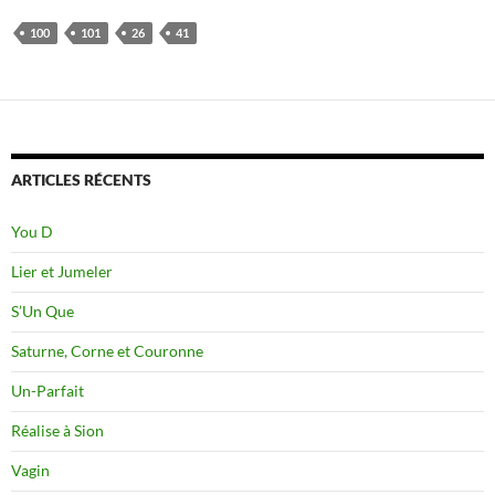
100
101
26
41
ARTICLES RÉCENTS
You D
Lier et Jumeler
S’Un Que
Saturne, Corne et Couronne
Un-Parfait
Réalise à Sion
Vagin