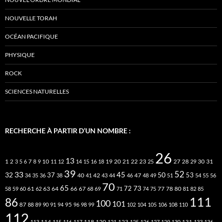
NOUVELLE TORAH
OCÉAN PACIFIQUE
PHYSIQUE
ROCK
SCIENCES NATURELLES
RECHERCHE À PARTIR D’UN NOMBRE :
26
13
2
7
10
20
21
22
23
27
31
1
3
5
6
8
9
11
12
14
15
16
18
19
25
28
29
30
39
52
33
45
32
37
50
40
42
53
34
35
36
38
41
43
44
46
47
48
49
51
54
55
56
70
65
73
72
63
66
78
80
58
59
60
61
62
64
67
68
69
71
74
75
77
81
82
85
111
86
100
101
87
95
88
89
90
91
94
96
98
99
102
104
105
106
108
110
112
118
120
113
114
115
116
117
121
123
125
126
127
129
130
131
133
136