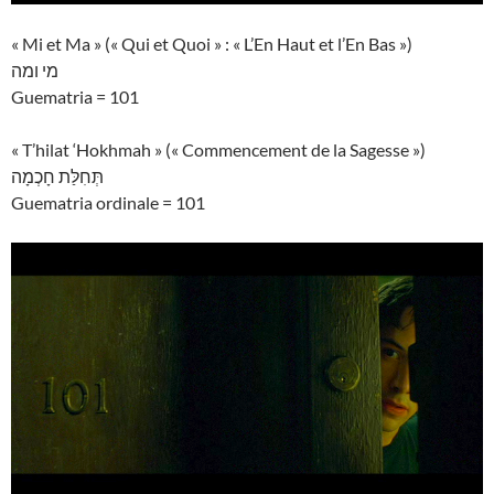
« Mi et Ma » (« Qui et Quoi » : « L’En Haut et l’En Bas »)
מי ומה
Guematria = 101
« T’hilat ‘Hokhmah » (« Commencement de la Sagesse »)
תְּחִלַּת חָכְמָה
Guematria ordinale = 101