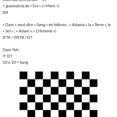
= guematria de « Em » (« Mère »)
אם
« Dam » veut dire « Sang » en hébreu ; « Adama » la « Terre », le
« Sol » ; « Adam », « L’Homme »)
דם / אדמה / אדם
Dam Yeh
דם יה
10 x 10 = Sang