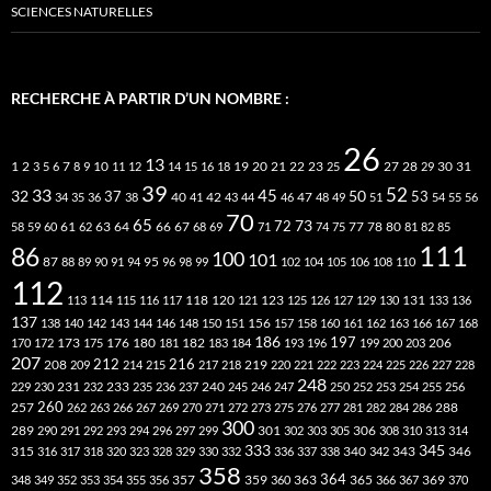
SCIENCES NATURELLES
RECHERCHE À PARTIR D’UN NOMBRE :
26
13
2
7
10
20
21
22
23
27
31
1
3
5
6
8
9
11
12
14
15
16
18
19
25
28
29
30
39
52
33
45
32
37
50
40
42
53
34
35
36
38
41
43
44
46
47
48
49
51
54
55
56
70
65
73
72
63
66
78
80
58
59
60
61
62
64
67
68
69
71
74
75
77
81
82
85
111
86
100
101
87
95
88
89
90
91
94
96
98
99
102
104
105
106
108
110
112
118
120
113
114
115
116
117
121
123
125
126
127
129
130
131
133
136
137
138
140
142
143
144
146
148
150
151
156
157
158
160
161
162
163
166
167
168
186
173
182
197
206
170
172
175
176
180
181
183
184
193
196
199
200
203
207
212
216
219
208
209
214
215
217
218
220
221
222
223
224
225
226
227
228
248
240
229
230
231
232
233
235
236
237
245
246
247
250
252
253
254
255
256
260
257
262
263
266
267
269
270
271
272
273
275
276
277
281
282
284
286
288
300
301
306
289
290
291
292
293
294
296
297
299
302
303
305
308
310
313
314
333
345
315
340
346
316
317
318
320
323
328
329
330
332
336
337
338
342
343
358
357
359
363
364
365
369
348
349
352
353
354
355
356
360
366
367
370