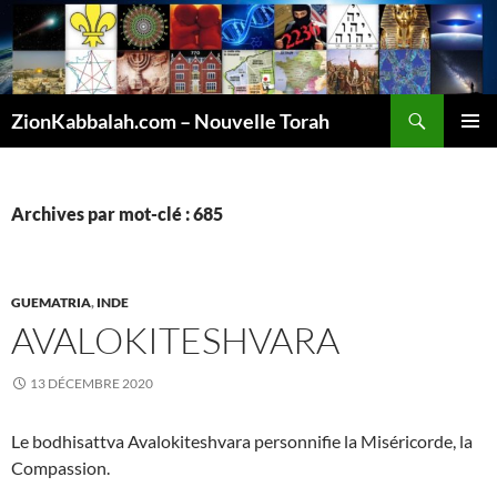
Recherche
ZionKabbalah.com – Nouvelle Torah
ALLER
MENU
AU
PRINCI
CONTENU
Archives par mot-clé : 685
GUEMATRIA
,
INDE
AVALOKITESHVARA
13 DÉCEMBRE 2020
Le bodhisattva Avalokiteshvara personnifie la Miséricorde, la
Compassion.