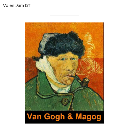
VolenDam דם