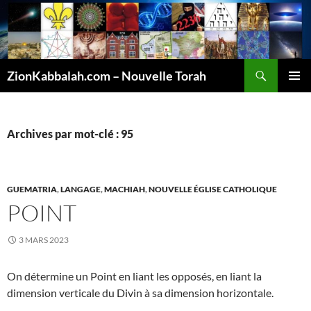
Recherche
ZionKabbalah.com – Nouvelle Torah
ALLER
MENU
AU
PRINCI
CONTENU
Archives par mot-clé : 95
GUEMATRIA
,
LANGAGE
,
MACHIAH
,
NOUVELLE ÉGLISE CATHOLIQUE
POINT
3 MARS 2023
On détermine un Point en liant les opposés, en liant la
dimension verticale du Divin à sa dimension horizontale.