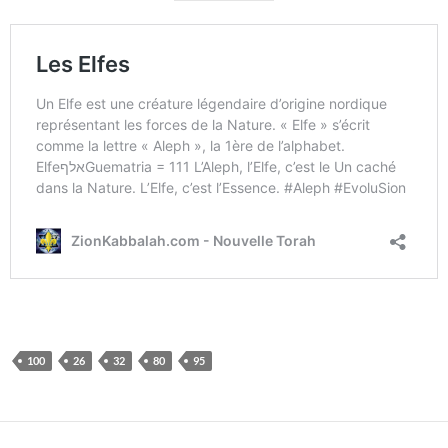
100
26
32
80
95