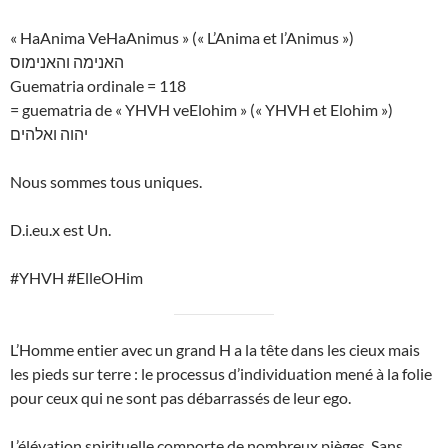
« HaAnima VeHaAnimus » (« L’Anima et l’Animus »)
האנימה והאנימוס
Guematria ordinale = 118
= guematria de « YHVH veElohim » (« YHVH et Elohim »)
יהוה ואלהים
Nous sommes tous uniques.
D.i.eu.x est Un.
#YHVH #ElleOHim
L’Homme entier avec un grand H a la tête dans les cieux mais
les pieds sur terre : le processus d’individuation mené à la folie
pour ceux qui ne sont pas débarrassés de leur ego.
L’élévation spirituelle comporte de nombreux pièges. Sans