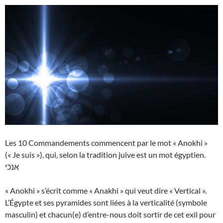
Les 10 Commandements commencent par le mot « Anokhi »
(« Je suis »), qui, selon la tradition juive est un mot égyptien.
אנכי
« Anokhi » s’écrit comme « Anakhi » qui veut dire « Vertical ».
L’Égypte et ses pyramides sont liées à la verticalité (symbole
masculin) et chacun(e) d’entre-nous doit sortir de cet exil pour