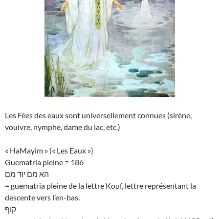
Les Fées des eaux sont universellement connues (sirène,
vouivre, nymphe, dame du lac, etc.)
« HaMayim » (« Les Eaux »)
Guematria pleine = 186
הא מם יוד מם
= guematria pleine de la lettre Kouf, lettre représentant la
descente vers l’en-bas.
קוף