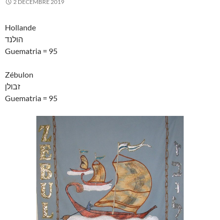
2 DÉCEMBRE 2019
Hollande
הולנד
Guematria = 95
Zébulon
זבולן
Guematria = 95