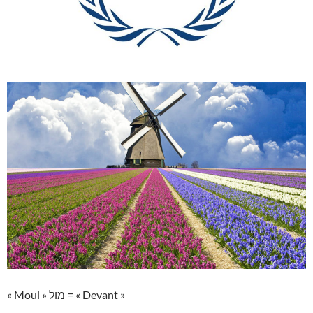
« Moul » מול = « Devant »