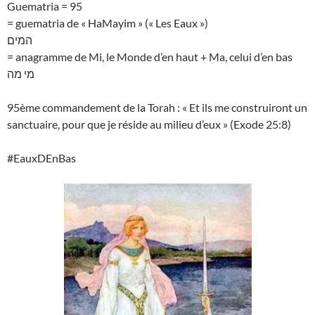
Guematria = 95
= guematria de « HaMayim » (« Les Eaux »)
המים
= anagramme de Mi, le Monde d’en haut + Ma, celui d’en bas
מי מה
95ème commandement de la Torah : « Et ils me construiront un
sanctuaire, pour que je réside au milieu d’eux » (Exode 25:8)
#EauxDEnBas