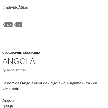
#IndividuÀSion
118
95
GEOGRAPHIE
,
GUEMATRIA
ANGOLA
18 AOÛT 2020
Le nom de l’Angola vient de « Ngola » qui signifie « Roi » en
kimbundu.
Angola
אנגולה