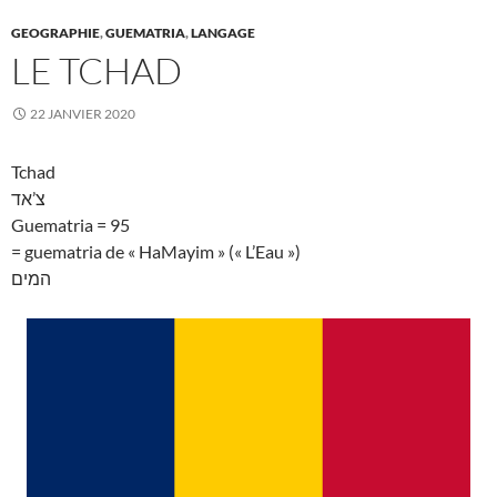
GEOGRAPHIE
,
GUEMATRIA
,
LANGAGE
LE TCHAD
22 JANVIER 2020
Tchad
צ’אד
Guematria = 95
= guematria de « HaMayim » (« L’Eau »)
המים