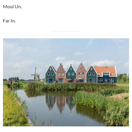
Moul Un.
Far In.