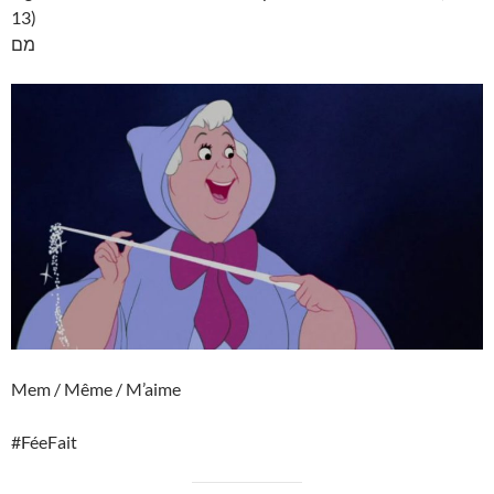
13)
מם
Mem / Même / M’aime
#FéeFait