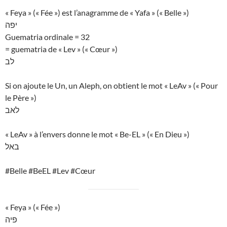
« Feya » (« Fée ») est l’anagramme de « Yafa » (« Belle »)
יפה
Guematria ordinale = 32
= guematria de « Lev » (« Cœur »)
לב
Si on ajoute le Un, un Aleph, on obtient le mot « LeAv » (« Pour
le Père »)
לאב
« LeAv » à l’envers donne le mot « Be-EL » (« En Dieu »)
באל
#Belle #BeEL #Lev #Cœur
« Feya » (« Fée »)
פיה