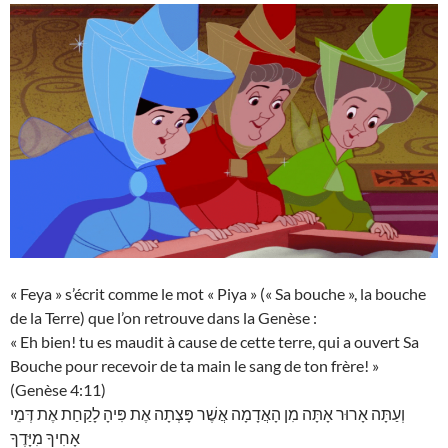
« Feya » s’écrit comme le mot « Piya » (« Sa bouche », la bouche
de la Terre) que l’on retrouve dans la Genèse :
« Eh bien! tu es maudit à cause de cette terre, qui a ouvert Sa
Bouche pour recevoir de ta main le sang de ton frère! »
(Genèse 4:11)
וְעַתָּה אָרוּר אָתָּה מִן הָאֲדָמָה אֲשֶׁר פָּצְתָה אֶת פִּיהָ לָקַחַת אֶת דְּמֵי
אָחִיךָ מִיָּדֶךָ