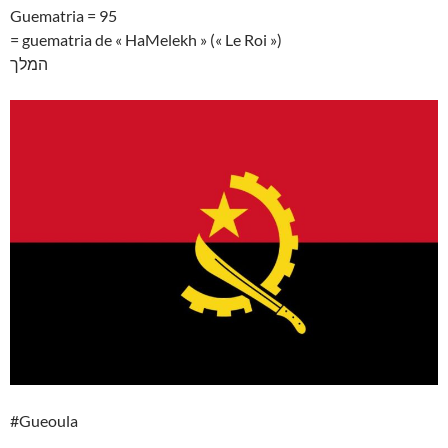
Guematria = 95
= guematria de « HaMelekh » (« Le Roi »)
המלך
#Gueoula