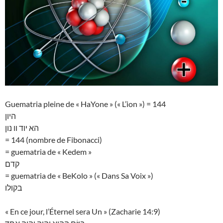
Guematria pleine de « HaYone » (« L’ion ») = 144
היון
הא יוד וו נון
= 144 (nombre de Fibonacci)
= guematria de « Kedem »
קדם
= guematria de « BeKolo » (« Dans Sa Voix »)
בקולו
« En ce jour, l’Éternel sera Un » (Zacharie 14:9)