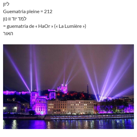
ליון
Guematria pleine = 212
למד יוד וו נון
= guematria de « HaOr » (« La Lumière »)
האור