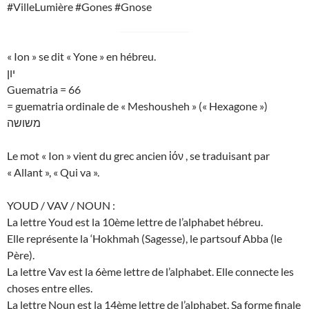
#VilleLumière #Gones #Gnose
« Ion » se dit « Yone » en hébreu.
יון
Guematria = 66
= guematria ordinale de « Meshousheh » (« Hexagone »)
משושה
Le mot « Ion » vient du grec ancien ἰόν , se traduisant par
« Allant », « Qui va ».
YOUD / VAV / NOUN :
La lettre Youd est la 10ème lettre de l’alphabet hébreu.
Elle représente la ‘Hokhmah (Sagesse), le partsouf Abba (le
Père).
La lettre Vav est la 6ème lettre de l’alphabet. Elle connecte les
choses entre elles.
La lettre Noun est la 14ème lettre de l’alphabet. Sa forme finale