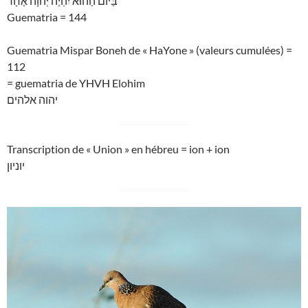
בַּיּוֹם הַהוּא יִהְיֶה יְהוָה אֶחָד
Guematria = 144
Guematria Mispar Boneh de « HaYone » (valeurs cumulées) =
112
= guematria de YHVH Elohim
יהוה אלהים
Transcription de « Union » en hébreu = ion + ion
יוניון