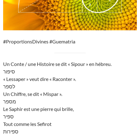
#ProportionsDivines #Guematria
Un Conte / une Histoire se dit « Sipour » en hébreu.
סיפור
« Lessaper » veut dire « Raconter ».
לספר
Un Chiffre, se dit « Mispar ».
מספר
Le Saphir est une pierre qui brille,
ספיר
Tout comme les Sefirot
ספירות