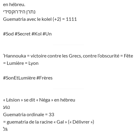
en hébreu.
נתרן הידרוקסידי
Guematria avec le kolel (+2) = 1111
#Sod #Secret #Kol #Un
‘Hannouka = victoire contre les Grecs, contre l’obscurité = Fête
= Lumière = Lyon
#SonEtLumière #Frères
« Lésion » se dit « Néga » en hébreu
נגע
Guematria ordinale = 33
= guematria de la racine « Gal » (« Délivrer »)
גל