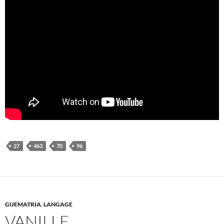
27
463
70
96
GUEMATRIA
,
LANGAGE
VANILLE