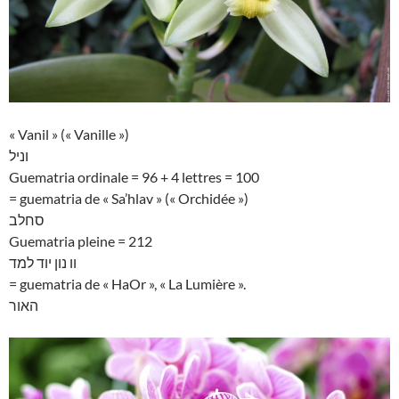
« Vanil » (« Vanille »)
וניל
Guematria ordinale = 96 + 4 lettres = 100
= guematria de « Sa’hlav » (« Orchidée »)
סחלב
Guematria pleine = 212
וו נון יוד למד
= guematria de « HaOr », « La Lumière ».
האור