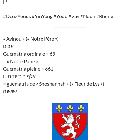
יון
#DeuxYouds #YinYang #Youd #Vav #Noun #Rhône
« Avinou » (« Notre Père »)
אבינו
Guematria ordinale = 69
= « Notre Paire »
Guematria pleine = 661
אלף בית יוד נון וו
= guematria de « Shoshannah » (« Fleur de Lys »)
שושנה