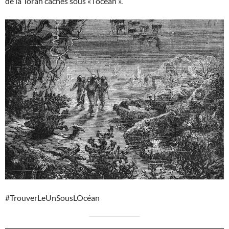
de la Torah cachés sous « l’océan ».
#TrouverLeUnSousLOcéan