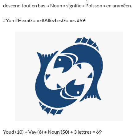
descend tout en bas. « Noun » signifie « Poisson » en araméen.
#Yon #HexaGone #AllezLesGones #69
Youd (10) + Vav (6) + Noun (50) + 3 lettres = 69