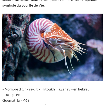
symbole du Souffle de Vie.
« Nombre d’Or » se dit « ‘Hitoukh HaZahav » en hébreu.
חיתוך הזהב
Guematria = 463