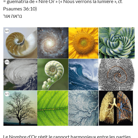
= guematria de « Niré Or » (« Nous verrons la lumière », cf.
Psaumes 36:10)
נראה אור
Le Nombre d’Or régit le rapport harmonieux entre les parties