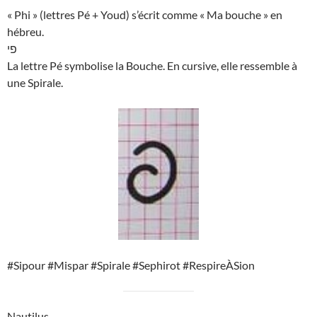
« Phi » (lettres Pé + Youd) s’écrit comme « Ma bouche » en
hébreu.
פי
La lettre Pé symbolise la Bouche. En cursive, elle ressemble à
une Spirale.
#Sipour #Mispar #Spirale #Sephirot #RespireÀSion
Nautilus