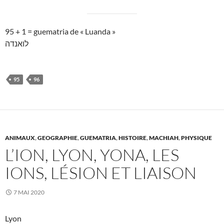
95 + 1 = guematria de « Luanda »
לואנדה
95
96
ANIMAUX
,
GEOGRAPHIE
,
GUEMATRIA
,
HISTOIRE
,
MACHIAH
,
PHYSIQUE
L’ION, LYON, YONA, LES
IONS, LÉSION ET LIAISON
7 MAI 2020
Lyon