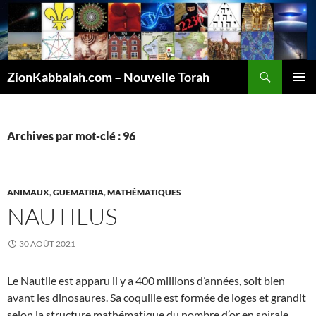
Recherche
ZionKabbalah.com – Nouvelle Torah
ALLER
MENU
AU
PRINCI
CONTENU
Archives par mot-clé : 96
ANIMAUX
,
GUEMATRIA
,
MATHÉMATIQUES
NAUTILUS
30 AOÛT 2021
Le Nautile est apparu il y a 400 millions d’années, soit bien
avant les dinosaures. Sa coquille est formée de loges et grandit
selon la structure mathématique du nombre d’or en spirale,