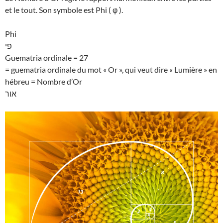
et le tout. Son symbole est Phi ( φ ).
Phi
פי
Guematria ordinale = 27
= guematria ordinale du mot « Or », qui veut dire « Lumière » en
hébreu = Nombre d’Or
אור