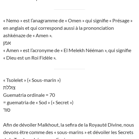
« Nemo » est l’anagramme de « Omen » qui signifie « Présage »
en anglais et qui correspond aussi à la prononciation
ashkénaze de « Amen ».
אמן
« Amen » est l’acronyme de « El Melekh Nééman », qui signifie
« Dieu est un Roi Fidèle ».
« Tsolelet » (« Sous-marin »)
צוללת
Guematria ordinale = 70
= guematria de « Sod » (« Secret »)
סוד
Afin de dévoiler Malkhout, la sefira de la Royauté Divine, nous
devons être comme des « sous-marins » et dévoiler les Secrets