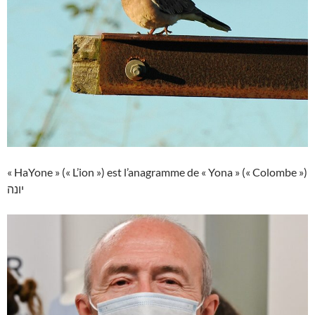
« HaYone » (« L’ion ») est l’anagramme de « Yona » (« Colombe »)
יונה