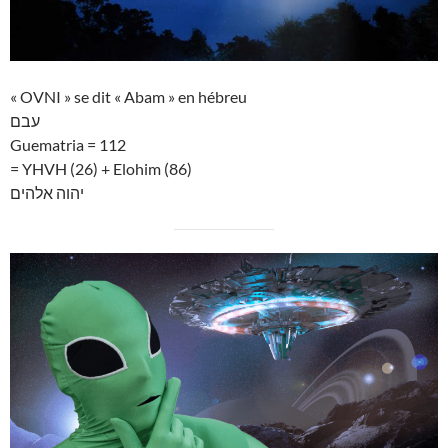
« OVNI » se dit « Abam » en hébreu
עבם
Guematria = 112
= YHVH (26) + Elohim (86)
יהוה אלהים