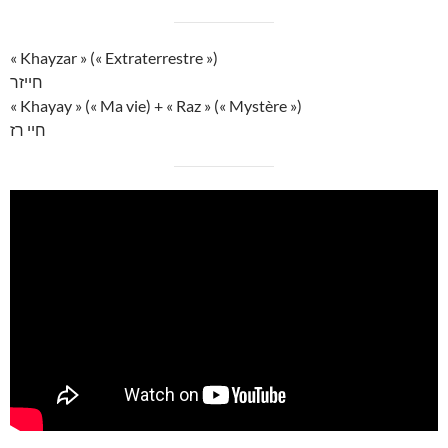
« Khayzar » (« Extraterrestre »)
חייזר
« Khayay » (« Ma vie) + « Raz » (« Mystère »)
חיי רז