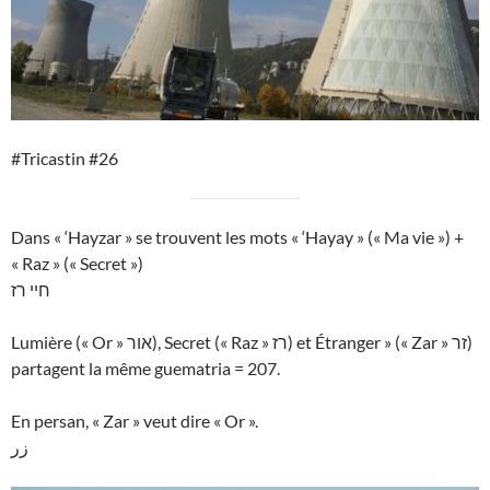
#Tricastin #26
Dans « ‘Hayzar » se trouvent les mots « ‘Hayay » (« Ma vie ») +
« Raz » (« Secret »)
חיי רז
Lumière (« Or » אור), Secret (« Raz » רז) et Étranger » (« Zar » זר)
partagent la même guematria = 207.
En persan, « Zar » veut dire « Or ».
زر