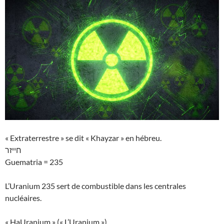
« Extraterrestre » se dit « Khayzar » en hébreu.
חייזר
Guematria = 235
L’Uranium 235 sert de combustible dans les centrales
nucléaires.
« HaUranium » (« L’Uranium »)