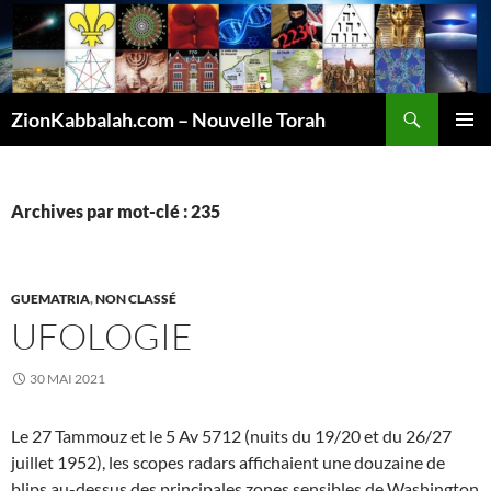
Recherche
ZionKabbalah.com – Nouvelle Torah
ALLER
MENU
AU
PRINCI
CONTENU
Archives par mot-clé : 235
GUEMATRIA
,
NON CLASSÉ
UFOLOGIE
30 MAI 2021
Le 27 Tammouz et le 5 Av 5712 (nuits du 19/20 et du 26/27
juillet 1952), les scopes radars affichaient une douzaine de
blips au-dessus des principales zones sensibles de Washington