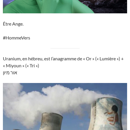
Être Ange.
#HommeVers
Uranium, en hébreu, est l’anagramme de « Or » (« Lumière ») +
« Miyoun » (« Tri »)
אור מיון