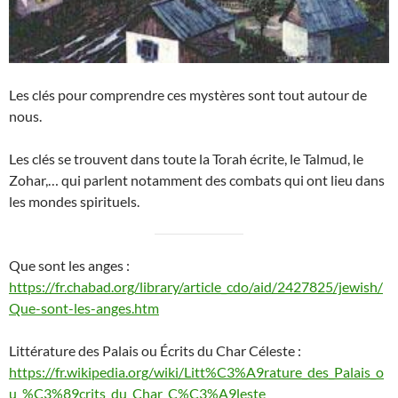
Les clés pour comprendre ces mystères sont tout autour de
nous.
Les clés se trouvent dans toute la Torah écrite, le Talmud, le
Zohar,… qui parlent notamment des combats qui ont lieu dans
les mondes spirituels.
Que sont les anges :
https://fr.chabad.org/library/article_cdo/aid/2427825/jewish/
Que-sont-les-anges.htm
Littérature des Palais ou Écrits du Char Céleste :
https://fr.wikipedia.org/wiki/Litt%C3%A9rature_des_Palais_o
u_%C3%89crits_du_Char_C%C3%A9leste