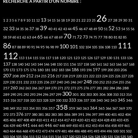
RECHERCHE À PARTIR D’UN NOMBRE :
26
13
2
7
10
20
21
22
23
27
31
1
3
5
6
8
9
11
12
14
15
16
18
19
25
28
29
30
39
52
33
45
32
37
50
40
42
53
34
35
36
38
41
43
44
46
47
48
49
51
54
55
56
70
65
73
72
63
66
78
80
58
59
60
61
62
64
67
68
69
71
74
75
77
81
82
85
111
86
100
101
87
95
88
89
90
91
94
96
98
99
102
104
105
106
108
110
112
118
120
113
114
115
116
117
121
123
125
126
127
129
130
131
133
136
137
138
140
142
143
144
146
148
150
151
156
157
158
160
161
162
163
166
167
168
186
173
182
197
206
170
172
175
176
180
181
183
184
193
196
199
200
203
207
212
216
219
208
209
214
215
217
218
220
221
222
223
224
225
226
227
228
248
240
229
230
231
232
233
235
236
237
245
246
247
250
252
253
254
255
256
260
257
262
263
266
267
269
270
271
272
273
275
276
277
281
282
284
286
288
300
301
306
289
290
291
292
293
294
296
297
299
302
303
305
308
310
313
314
333
345
315
340
346
316
317
318
320
323
328
329
330
332
336
337
338
342
343
358
357
359
363
364
365
369
348
349
352
353
354
355
356
360
366
367
370
376
377
386
391
402
372
373
380
381
382
383
385
389
396
397
399
400
401
404
412
405
406
407
408
409
410
411
414
417
419
420
421
422
424
428
430
433
435
441
444
446
436
439
440
445
447
448
449
450
451
452
453
454
456
458
459
461
463
464
466
468
470
472
473
474
479
481
484
486
488
491
493
494
496
500
501
502
516
503
504
505
506
511
512
514
515
517
520
523
524
526
528
530
531
534
535
540