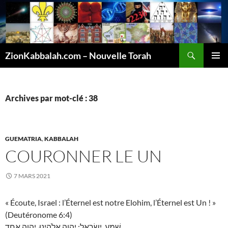
Recherche
ZionKabbalah.com – Nouvelle Torah
ALLER
MENU
AU
PRINCI
CONTENU
Archives par mot-clé : 38
GUEMATRIA
,
KABBALAH
COURONNER LE UN
7 MARS 2021
« Écoute, Israel : l’Éternel est notre Elohim, l’Éternel est Un ! »
(Deutéronome 6:4)
שְׁמַע, יִשְׂרָאֵל: יְהוָה אֱלֹהֵינוּ, יְהוָה אֶחָד