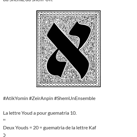
#AtikYomin #ZeirAnpin #ShemUnEnsemble
La lettre Youd a pour guematria 10.
יי
Deux Youds = 20 = guematria de la lettre Kaf
כ