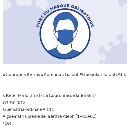
#Couronne #Virus #Korenou #Galout #Gueoula #TorahDAtik
« Keter HaTorah » (« La Couronne de la Torah »)
כתר התורה
Guematria ordinale = 111
= guematria pleine de la lettre Aleph (1+30+80)
אלף