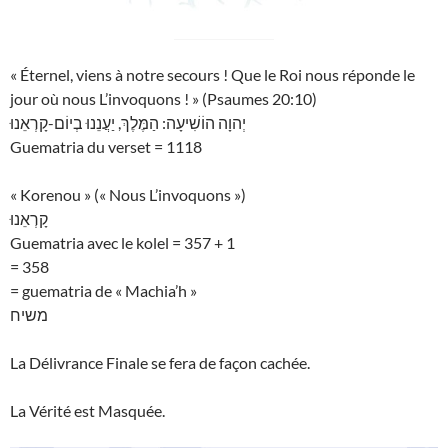
« Éternel, viens à notre secours ! Que le Roi nous réponde le
jour où nous L’invoquons ! » (Psaumes 20:10)
יְהוָה הוֹשִׁיעָה: הַמֶּלֶךְ, יַעֲנֵנוּ בְיוֹם-קָרְאֵנוּ
Guematria du verset = 1118
« Korenou » (« Nous L’invoquons »)
קָרְאֵנוּ
Guematria avec le kolel = 357 + 1
= 358
= guematria de « Machia’h »
משיח
La Délivrance Finale se fera de façon cachée.
La Vérité est Masquée.