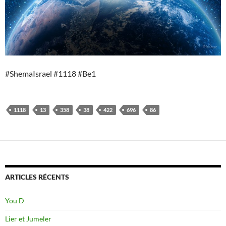
#ShemaIsrael #1118 #Be1
1118
13
358
38
422
696
86
ARTICLES RÉCENTS
You D
Lier et Jumeler