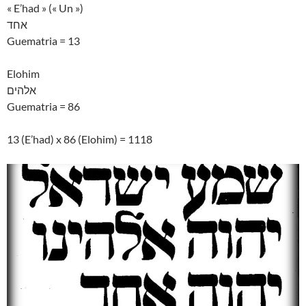
« E’had » (« Un »)
אחד
Guematria = 13
Elohim
אלהים
Guematria = 86
13 (E’had) x 86 (Elohim) = 1118