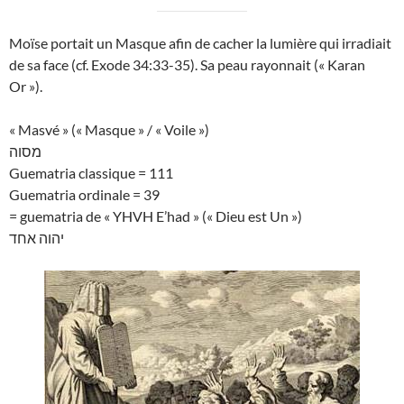
Moïse portait un Masque afin de cacher la lumière qui irradiait
de sa face (cf. Exode 34:33-35). Sa peau rayonnait (« Karan
Or »).
« Masvé » (« Masque » / « Voile »)
מסוה
Guematria classique = 111
Guematria ordinale = 39
= guematria de « YHVH E’had » (« Dieu est Un »)
יהוה אחד