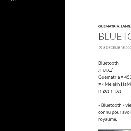
GUEMATRIA
,
LANG
BLUET
8 DÉCEMBRE 20
Bluetooth
בלוטות’
Guematria = 45
= « Melekh HaMac
מלך המשיח
« Bluetooth » vi
connu pour avoir
royaume.