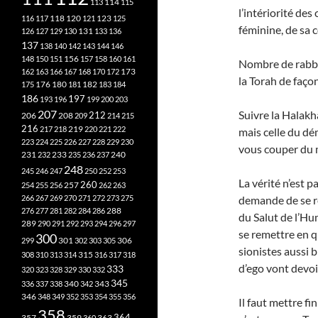
113
114
115
l’intériorité de
118
120
116
117
121
123
125
féminine, de sa c
126
127
129
130
131
133
136
137
138
140
142
143
144
146
148
150
151
156
157
158
160
161
Nombre de rabbin
173
162
163
166
167
168
170
172
la Torah de faço
182
175
176
180
181
183
184
186
197
193
196
199
200
203
207
Suivre la Halakha 
212
206
208
209
214
215
216
219
217
218
220
221
222
mais celle du dé
223
224
225
226
227
228
229
230
vous couper du m
240
231
232
233
235
236
237
248
245
246
247
250
252
253
La vérité n’est 
260
257
254
255
256
262
263
266
267
269
270
271
272
273
275
demande de se r
276
277
281
282
284
286
288
du Salut de l’Hu
289
290
291
292
293
294
296
297
se remettre en qu
300
301
306
299
302
303
305
sionistes aussi b
315
308
310
313
314
316
317
318
d’ego vont devoi
333
320
323
328
329
330
332
345
340
336
337
338
342
343
346
348
349
352
353
354
355
356
Il faut mettre fi
358
357
359
363
364
360