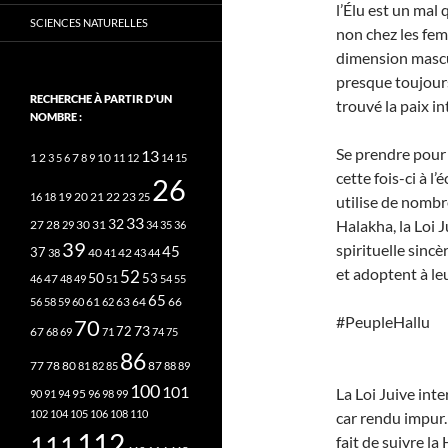
l’Élu est un mal
SCIENCES NATURELLES
non chez les fem
dimension mascu
presque toujour
RECHERCHE À PARTIR D’UN
trouvé la paix in
NOMBRE :
Se prendre pour 
13
2
7
10
1
3
5
6
8
9
11
12
14
15
cette fois-ci à l’
26
20
21
22
23
16
18
19
25
utilise de nombr
33
32
Halakha, la Loi
27
31
28
29
30
34
35
36
39
spirituelle sin
45
37
40
42
38
41
43
44
et adoptent à l
52
50
53
46
47
48
49
51
54
55
65
63
66
56
58
59
60
61
62
64
#PeupleHallu
70
73
72
67
68
69
71
74
75
86
78
80
87
77
81
82
85
88
89
100
101
La Loi Juive int
95
90
91
94
96
98
99
102
104
105
106
108
110
car rendu impur. 
112
111
fait de suivre l