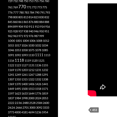
729
732
748
750
753
755
756
760
770
761
769
771
772
773
775
777
776
780
783
784
790
791
793
798
800
805
813
814
823
830
832
845
860
861
865
876
880
884
888
894
899
904
910
911
913
914
916
925
928
937
938
940
946
950
951
962
963
971
972
976
987
999
1000
1001
1004
1006
1008
1012
1015
1017
1026
1030
1032
1034
1046
1053
1058
1075
1078
1085
1111
1091
1092
1093
1110
1113
1118
1116
1119
1120
1121
1122
1123
1127
1131
1136
1155
1169
1170
1203
1212
1231
1232
1241
1249
1261
1267
1288
1291
1307
1310
1315
1322
1332
1338
1369
1370
1400
1406
1426
1441
1449
1495
1500
1553
1558
1571
1597
1623
1633
1644
1776
1819
1837
1984
1998
2000
2024
2053
2222
2236
2480
2528
2584
2600
2626
2666
2701
3000
3092
3333
453
3773
4000
4181
4694
5236
5954
11111