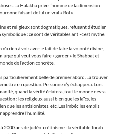
s choses. La Halakha prive l’homme de la dimension
ouronne faisant de lui un vrai « Roi ».
s et religieux sont dogmatiques, refusant d’étudier
n symbolique : ce sont de véritables anti-c’est mythe.
n’a rien à voir avec le fait de faire la volonté divine,
miurge qui veut vous faire « garder » le Shabbat et
onde de l’action concrète.
pas particulièrement belle de premier abord. La trouver
emettre en question. Personne n’y échappera. Lors
manité, quand la vérité éclatera, tout le monde devra
estion : les religieux aussi bien que les laïcs, les
ien que les antisionistes, etc. Les imbéciles emplis
r apprendre l’humilité.
n à 2000 ans de judéo-crétinisme : la véritable Torah