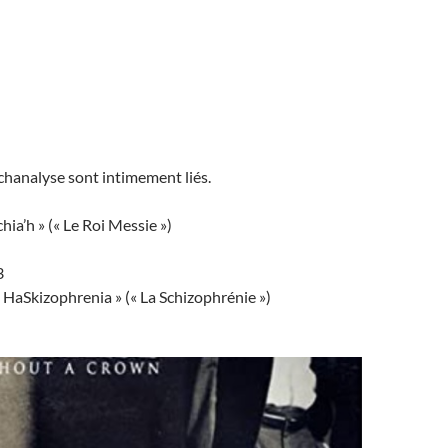
chanalyse sont intimement liés.
a’h » (« Le Roi Messie »)
3
 HaSkizophrenia » (« La Schizophrénie »)