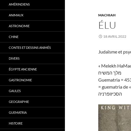
AMÉRINDIENS
MACHIAH
ANIMAUX
ÉLU
ASTRONOMIE
18 AVRIL 2022
CHINE
CONTES ET DESSINS ANIMÉS
Judaïsme et psy
DIVERS
« Melekh HaMachi
ÉGYPTE ANCIENNE
מלך המשיח
Guematria = 45
GASTRONOMIE
= guematria de «
GAULES
הסכיזופרניה
GEOGRAPHIE
GUEMATRIA
HISTOIRE