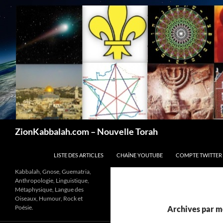
Recherche
ZionKabbalah.com – Nouvelle Torah
ALLER AU CONTENU
LISTE DES ARTICLES
CHAÎNE YOUTUBE
COMPTE TWITTER
Kabbalah, Gnose, Guematria,
Anthropologie, Linguistique,
Métaphysique, Langue des
Oiseaux, Humour, Rock et
Poésie.
Archives par mo