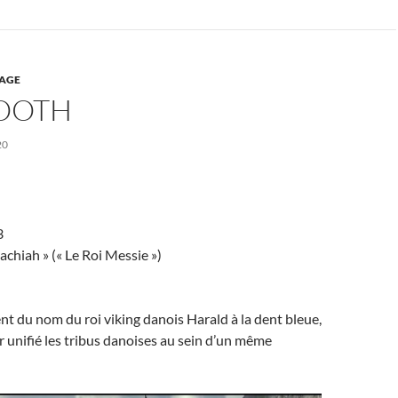
AGE
OOTH
20
3
hiah » (« Le Roi Messie »)
ent du nom du roi viking danois Harald à la dent bleue,
 unifié les tribus danoises au sein d’un même