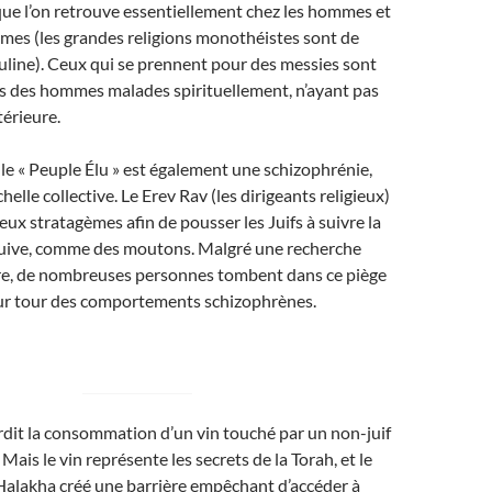
 que l’on retrouve essentiellement chez les hommes et
mes (les grandes religions monothéistes sont de
line). Ceux qui se prennent pour des messies sont
s des hommes malades spirituellement, n’ayant pas
térieure.
le « Peuple Élu » est également une schizophrénie,
échelle collective. Le Erev Rav (les dirigeants religieux)
eux stratagèmes afin de pousser les Juifs à suivre la
 Juive, comme des moutons. Malgré une recherche
cère, de nombreuses personnes tombent dans ce piège
eur tour des comportements schizophrènes.
erdit la consommation d’un vin touché par un non-juif
Mais le vin représente les secrets de la Torah, et le
a Halakha créé une barrière empêchant d’accéder à