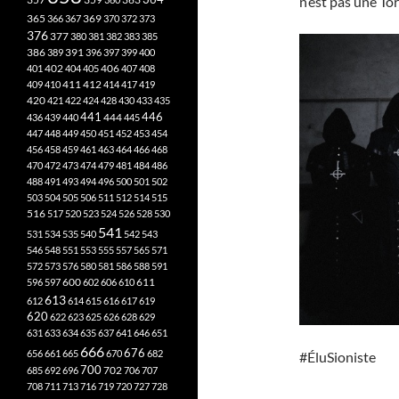
n’est pas une To
365
369
366
367
370
372
373
376
377
380
381
382
383
385
386
391
389
396
397
399
400
402
401
404
405
406
407
408
412
409
410
411
414
417
419
420
421
422
424
428
430
433
435
441
444
446
436
439
440
445
447
448
449
450
451
452
453
454
456
458
459
461
463
464
466
468
470
472
473
474
479
481
484
486
488
491
493
494
496
500
501
502
503
504
505
506
511
512
514
515
516
517
520
523
524
526
528
530
541
531
534
535
540
542
543
546
548
551
553
555
557
565
571
572
573
576
580
581
586
588
591
611
596
597
600
602
606
610
613
612
614
615
616
617
619
620
622
623
625
626
628
629
631
633
634
635
637
641
646
651
666
676
656
661
665
670
682
#ÉluSioniste
700
702
685
692
696
706
707
708
711
713
716
719
720
727
728