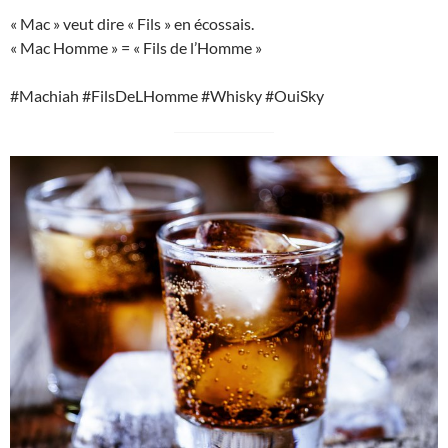
« Mac » veut dire « Fils » en écossais.
« Mac Homme » = « Fils de l’Homme »
#Machiah #FilsDeLHomme #Whisky #OuiSky