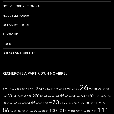
NOUVEL ORDRE MONDIAL
NOUVELLE TORAH
OCÉAN PACIFIQUE
PHYSIQUE
ROCK
SCIENCES NATURELLES
RECHERCHE À PARTIR D’UN NOMBRE :
26
13
2
7
10
20
21
22
23
27
31
1
3
5
6
8
9
11
12
14
15
16
18
19
25
28
29
30
39
52
33
45
32
37
50
40
42
53
34
35
36
38
41
43
44
46
47
48
49
51
54
55
56
70
65
73
72
63
66
78
80
58
59
60
61
62
64
67
68
69
71
74
75
77
81
82
85
111
86
100
101
87
95
88
89
90
91
94
96
98
99
102
104
105
106
108
110