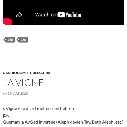
180
266
GASTRONOMIE
,
GUEMATRIA
LA VIGNE
3 MARS 2020
« Vigne » se dit « Gueffen » en hébreu
גפן
Guematria AvGad inversée (Aleph devien Tav, Beth Aleph, etc.)