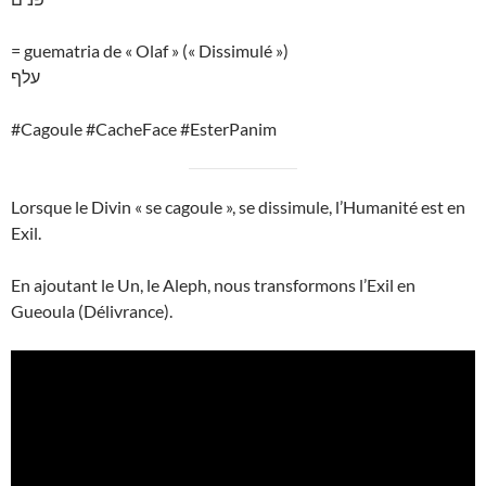
= guematria de « Olaf » (« Dissimulé »)
עלף
#Cagoule #CacheFace #EsterPanim
Lorsque le Divin « se cagoule », se dissimule, l’Humanité est en
Exil.
En ajoutant le Un, le Aleph, nous transformons l’Exil en
Gueoula (Délivrance).