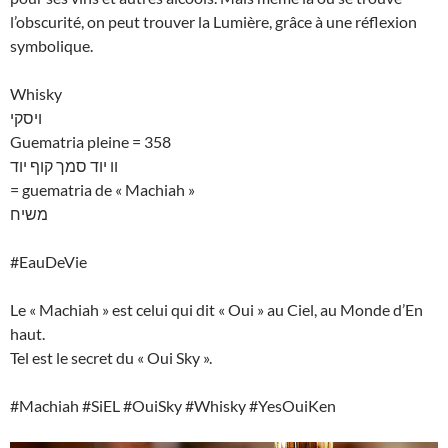
l’obscurité, on peut trouver la Lumière, grâce à une réflexion
symbolique.
Whisky
ויסקי
Guematria pleine = 358
וו יוד סמך קוף יוד
= guematria de « Machiah »
משיח
#EauDeVie
Le « Machiah » est celui qui dit « Oui » au Ciel, au Monde d’En
haut.
Tel est le secret du « Oui Sky ».
#Machiah #SiEL #OuiSky #Whisky #YesOuiKen