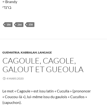
= Brandy
ברנדי
186
266
358
GUEMATRIA
,
KABBALAH
,
LANGAGE
CAGOULE, CAGOLE,
GALOUT ET GUEOULA
4 MARS 2020
Le mot « Cagoule » est issu latin « Cuculla » (prononcer
« Coucou-là »), lui-même issu du gaulois « Cucullos »
(capuchon).