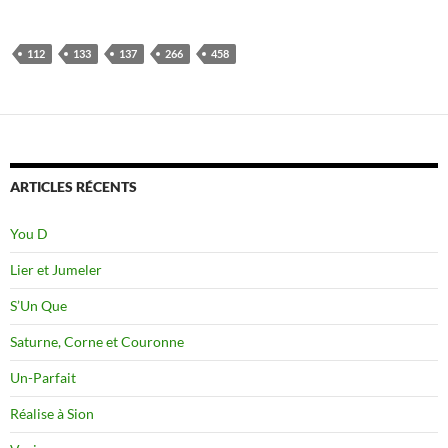
112
133
137
266
458
ARTICLES RÉCENTS
You D
Lier et Jumeler
S’Un Que
Saturne, Corne et Couronne
Un-Parfait
Réalise à Sion