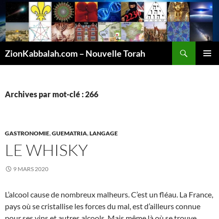
Recherche
ZionKabbalah.com – Nouvelle Torah
ALLER
MENU
AU
PRINCI
CONTENU
Archives par mot-clé : 266
GASTRONOMIE
,
GUEMATRIA
,
LANGAGE
LE WHISKY
9 MARS 2020
L’alcool cause de nombreux malheurs. C’est un fléau. La France,
pays où se cristallise les forces du mal, est d’ailleurs connue
pour ses vins et autres alcools. Mais même là où se trouve