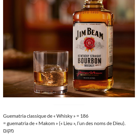
Guematria classique de « Whisky » = 186
= guematria de « Makom » (« Lieu », l’un des noms de Dieu).
מקום