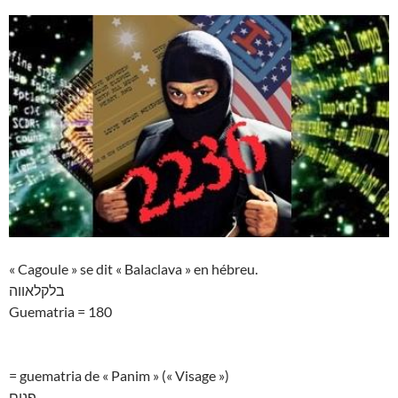
« Cagoule » se dit « Balaclava » en hébreu.
בלקלאווה
Guematria = 180
= guematria de « Panim » (« Visage »)
פנים