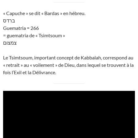
« Capuche » se dit « Bardas » en hébreu.
ברדס
Guematria = 266
= guematria de « Tsimtsoum »
צמצום
Le Tsimtsoum, important concept de Kabbalah, correspond au
« retrait » au « voilement » de Dieu, dans lequel se trouvent à la
fois l’Exil et la Délivrance.