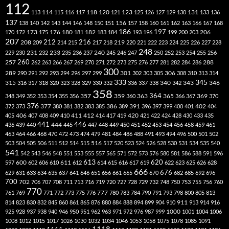
112
118
120
113
114
115
116
117
121
123
125
126
127
129
130
131
133
136
137
138
140
142
143
144
146
148
150
151
156
157
158
160
161
162
163
166
167
168
186
173
182
197
206
170
172
175
176
180
181
183
184
193
196
199
200
203
207
212
216
219
208
209
214
215
217
218
220
221
222
223
224
225
226
227
228
248
240
229
230
231
232
233
235
236
237
245
246
247
250
252
253
254
255
256
260
257
262
263
266
267
269
270
271
272
273
275
276
277
281
282
284
286
288
300
301
306
289
290
291
292
293
294
296
297
299
302
303
305
308
310
313
314
333
345
315
340
346
316
317
318
320
323
328
329
330
332
336
337
338
342
343
358
357
359
363
364
365
369
348
349
352
353
354
355
356
360
366
367
370
376
377
386
391
402
372
373
380
381
382
383
385
389
396
397
399
400
401
404
412
405
406
407
408
409
410
411
414
417
419
420
421
422
424
428
430
433
435
441
444
446
436
439
440
445
447
448
449
450
451
452
453
454
456
458
459
461
463
464
466
468
470
472
473
474
479
481
484
486
488
491
493
494
496
500
501
502
516
503
504
505
506
511
512
514
515
517
520
523
524
526
528
530
531
534
535
540
541
542
543
546
548
551
553
555
557
565
571
572
573
576
580
581
586
588
591
596
613
611
620
597
600
602
606
610
612
614
615
616
617
619
622
623
625
626
628
666
676
629
631
633
634
635
637
641
646
651
656
661
665
670
682
685
692
696
700
702
706
707
708
711
713
716
719
720
727
728
729
732
748
750
753
755
756
760
770
777
761
769
771
772
773
775
776
780
783
784
790
791
793
798
800
805
813
814
823
830
832
845
860
861
865
876
880
884
888
894
899
904
910
911
913
914
916
1000
925
928
937
938
940
946
950
951
962
963
971
972
976
987
999
1001
1004
1006
1008
1012
1015
1017
1026
1030
1032
1034
1046
1053
1058
1075
1078
1085
1091