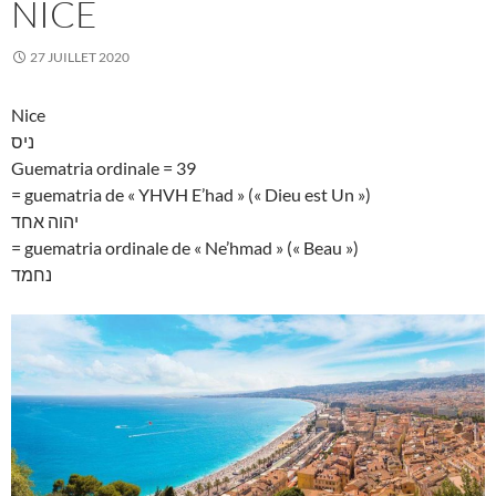
NICE
27 JUILLET 2020
Nice
ניס
Guematria ordinale = 39
= guematria de « YHVH E’had » (« Dieu est Un »)
יהוה אחד
= guematria ordinale de « Ne’hmad » (« Beau »)
נחמד