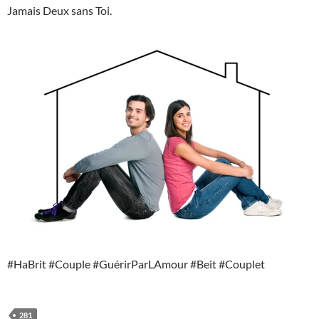
Jamais Deux sans Toi.
#HaBrit #Couple #GuérirParLAmour #Beit #Couplet
281