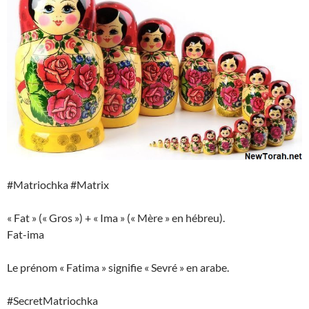
#Matriochka #Matrix
« Fat » (« Gros ») + « Ima » (« Mère » en hébreu).
Fat-ima
Le prénom « Fatima » signifie « Sevré » en arabe.
#SecretMatriochka