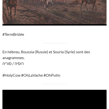
#TerreBrûlée
En hébreu, Roussia (Russie) et Souria (Syrie) sont des
anagrammes.
רוסיה / סוריה
#HolyCow #OhLaVache #OhPutin