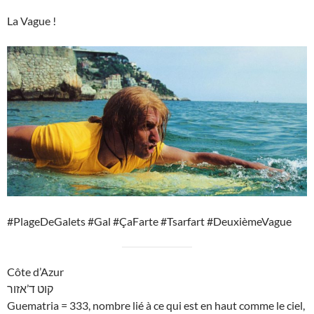
La Vague !
#PlageDeGalets #Gal #ÇaFarte #Tsarfart #DeuxièmeVague
Côte d’Azur
קוט ד’אזור
Guematria = 333, nombre lié à ce qui est en haut comme le ciel,