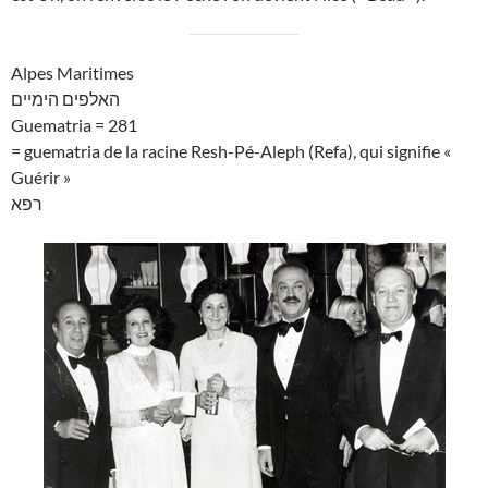
Alpes Maritimes
האלפים הימיים
Guematria = 281
= guematria de la racine Resh-Pé-Aleph (Refa), qui signifie «
Guérir »
רפא