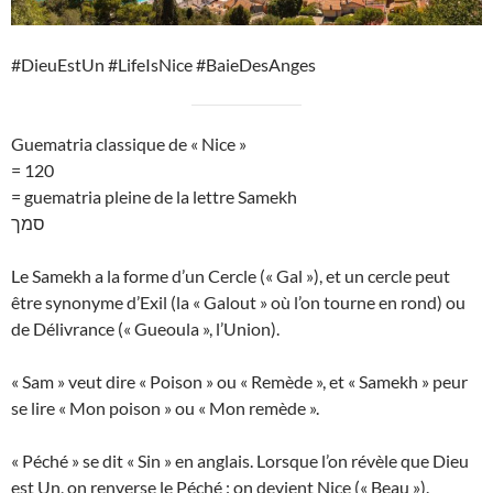
#DieuEstUn #LifeIsNice #BaieDesAnges
Guematria classique de « Nice »
= 120
= guematria pleine de la lettre Samekh
סמך
Le Samekh a la forme d’un Cercle (« Gal »), et un cercle peut
être synonyme d’Exil (la « Galout » où l’on tourne en rond) ou
de Délivrance (« Gueoula », l’Union).
« Sam » veut dire « Poison » ou « Remède », et « Samekh » peur
se lire « Mon poison » ou « Mon remède ».
« Péché » se dit « Sin » en anglais. Lorsque l’on révèle que Dieu
est Un, on renverse le Péché : on devient Nice (« Beau »).