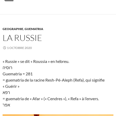
GEOGRAPHIE
,
GUEMATRIA
LA RUSSIE
1 OCTOBRE 2020
« Russie » se dit « Roussia » en hébreu.
רוסיה
Guematria = 281
= guematria de la racine Resh-Pé-Aleph (Refa), qui signifie
« Guérir »
רפא
= guematria de « Afar » (« Cendres »), « Refa » à l’envers.
אפר