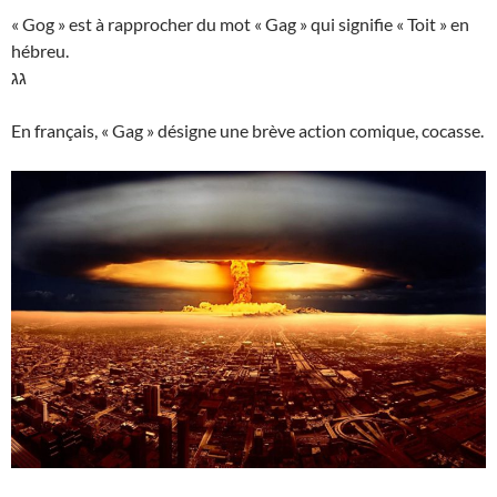
« Gog » est à rapprocher du mot « Gag » qui signifie « Toit » en
hébreu.
גג
En français, « Gag » désigne une brève action comique, cocasse.