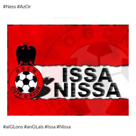
#Ness #AzOr
#aiGLons #anGLais #Issa #Nissa