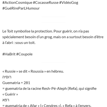
#ActionCosmique #CocasseRusse #VidéoGog
#GuéRireParLHumour
Le Toit symbolise la protection. Pour guérir, on n’a pas
spécialement besoin d’un grog, mais on a surtout besoin d’être
à l’abri : sous un toit.
#HaBrit #Coupole
« Russie » se dit « Roussia » en hébreu.
רוסיה
Guematria = 281
= guematria de la racine Resh-Pé-Aleph (Refa), qui signifie
« Guérir »
רפא
= guematria de « Afar » (« Cendres »), « Refa » à l’envers.