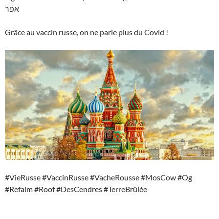
אפר
Grâce au vaccin russe, on ne parle plus du Covid !
#VieRusse #VaccinRusse #VacheRousse #MosCow #Og
#Refaim #Roof #DesCendres #TerreBrûlée