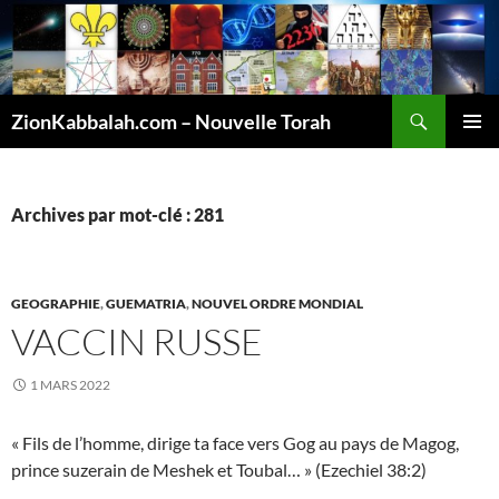
Recherche
ZionKabbalah.com – Nouvelle Torah
ALLER
MENU
AU
PRINCI
CONTENU
Archives par mot-clé : 281
GEOGRAPHIE
,
GUEMATRIA
,
NOUVEL ORDRE MONDIAL
VACCIN RUSSE
1 MARS 2022
« Fils de l’homme, dirige ta face vers Gog au pays de Magog,
prince suzerain de Meshek et Toubal… » (Ezechiel 38:2)