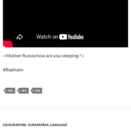
« Mother Russia how are you sleeping ? »
#Rephaim
281
391
670
GEOGRAPHIE
,
GUEMATRIA
,
LANGAGE