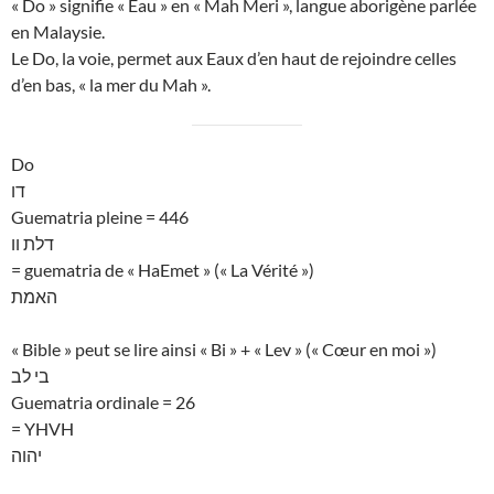
« Do » signifie « Eau » en « Mah Meri », langue aborigène parlée
en Malaysie.
Le Do, la voie, permet aux Eaux d’en haut de rejoindre celles
d’en bas, « la mer du Mah ».
Do
דו
Guematria pleine = 446
דלת וו
= guematria de « HaEmet » (« La Vérité »)
האמת
« Bible » peut se lire ainsi « Bi » + « Lev » (« Cœur en moi »)
בי לב
Guematria ordinale = 26
= YHVH
יהוה