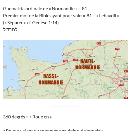
Guematria ordinale de « Normandie » = 81
Premier mot de la Bible ayant pour valeur 81 = « Lehavdil »
(« Séparer », cf. Genèse 1:14)
להבדיל
360 degrés = « Roue en »
« Rouen » vient du toponyme gaulois qui s’appelait