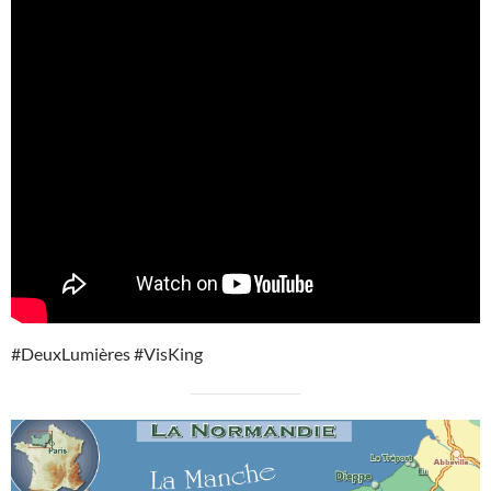
#DeuxLumières #VisKing