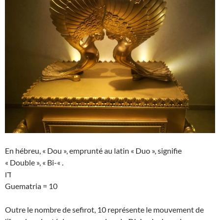
En hébreu, « Dou », emprunté au latin « Duo », signifie
« Double », « Bi-« .
דו
Guematria = 10
Outre le nombre de sefirot, 10 représente le mouvement de