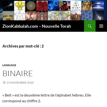
Recherche
ZionKabbalah.com – Nouvelle Torah
ALLER
MENU
AU
PRINCI
CONTENU
Archives par mot-clé : 2
LANGAGE
BINAIRE
15 NOVEMBRE 2020
« Beit » est la deuxième lettre de l’alphabet hébreu. Elle
correspond au chiffre 2.