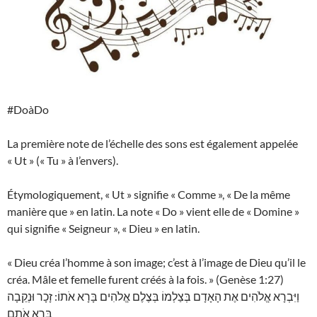
#DoàDo
La première note de l’échelle des sons est également appelée
« Ut » (« Tu » à l’envers).
Étymologiquement, « Ut » signifie « Comme », « De la même
manière que » en latin. La note « Do » vient elle de « Domine »
qui signifie « Seigneur », « Dieu » en latin.
« Dieu créa l’homme à son image; c’est à l’image de Dieu qu’il le
créa. Mâle et femelle furent créés à la fois. » (Genèse 1:27)
וַיִּבְרָא אֱלֹהִים אֶת הָאָדָם בְּצַלְמוֹ בְּצֶלֶם אֱלֹהִים בָּרָא אֹתוֹ: זָכָר וּנְקֵבָה
בָּרָא אֹתָם