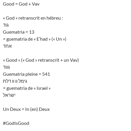
Good = God + Vav
« God » retranscrit en hébreu :
גוד
Guematria = 13
= guematria de « E’had » (« Un »)
אחד
« Good » (« God » retranscrit + un Vav)
גווד
Guematria pleine = 541
גימל וו וו דלת
= guematria de « Israel »
ישראל
Un Deux = In (en) Deux
#GodIsGood