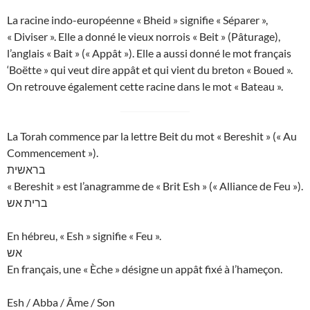
La racine indo-européenne « Bheid » signifie « Séparer »,
« Diviser ». Elle a donné le vieux norrois « Beit » (Pâturage),
l’anglais « Bait » (« Appât »). Elle a aussi donné le mot français
‘Boëtte » qui veut dire appât et qui vient du breton « Boued ».
On retrouve également cette racine dans le mot « Bateau ».
La Torah commence par la lettre Beit du mot « Bereshit » (« Au
Commencement »).
בראשית
« Bereshit » est l’anagramme de « Brit Esh » (« Alliance de Feu »).
ברית אש
En hébreu, « Esh » signifie « Feu ».
אש
En français, une « Èche » désigne un appât fixé à l’hameçon.
Esh / Abba / Âme / Son