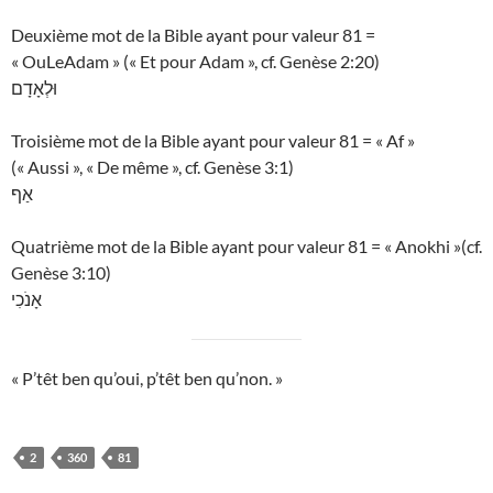
Deuxième mot de la Bible ayant pour valeur 81 =
« OuLeAdam » (« Et pour Adam », cf. Genèse 2:20)
וּלְאָדָם
Troisième mot de la Bible ayant pour valeur 81 = « Af »
(« Aussi », « De même », cf. Genèse 3:1)
אַף
Quatrième mot de la Bible ayant pour valeur 81 = « Anokhi »(cf.
Genèse 3:10)
אָנֹכִי
« P’têt ben qu’oui, p’têt ben qu’non. »
2
360
81