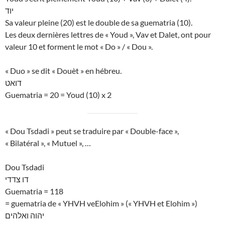
יוד
Sa valeur pleine (20) est le double de sa guematria (10).
Les deux dernières lettres de « Youd », Vav et Dalet, ont pour
valeur 10 et forment le mot « Do » / « Dou ».
« Duo » se dit « Douèt » en hébreu.
דואט
Guematria = 20 = Youd (10) x 2
« Dou Tsdadi » peut se traduire par « Double-face »,
« Bilatéral », « Mutuel », …
Dou Tsdadi
דו צדדי
Guematria = 118
= guematria de « YHVH veElohim » (« YHVH et Elohim »)
יהוה ואלהים