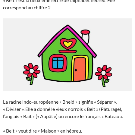
« Beit » est la deuxième lettre de l’alphabet hébreu. Elle
correspond au chiffre 2.
La racine indo-européenne « Bheid » signifie « Séparer »,
« Diviser ». Elle a donné le vieux norrois « Beit » (Pâturage),
l’anglais « Bait » (« Appât ») ou encore le français « Bateau ».
« Beit » veut dire « Maison » en hébreu.