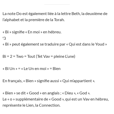
La note Do est également liée à la lettre Beth, la deuxième de
l’alphabet et la première de la Torah.
« Bi » signifie « En moi » en hébreu.
בי
« Bi » peut également se traduire par « Qui est dans le Youd »
Bi = 2 = Two = Tout (Tet Vav = pleine L’une)
« Bi Un » = « Le Un en moi » = Bien
En français, « Bien » signifie aussi « Qui m’appartient ».
« Bien » se dit « Good » en anglais ; « Dieu », « God ».
Le « o » supplémentaire de « Good », qui est un Vav en hébreu,
représente le Lien, la Connection.