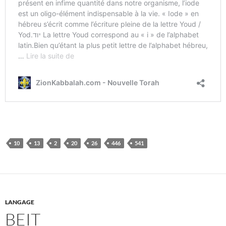
10
13
2
20
26
446
541
LANGAGE
BEIT