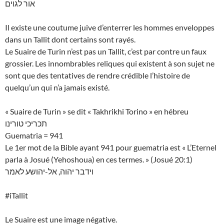
אור לגוים
Il existe une coutume juive d’enterrer les hommes enveloppes
dans un Tallit dont certains sont rayés.
Le Suaire de Turin n’est pas un Tallit, c’est par contre un faux
grossier. Les innombrables reliques qui existent à son sujet ne
sont que des tentatives de rendre crédible l’histoire de
quelqu’un qui n’a jamais existé.
« Suaire de Turin » se dit « Takhrikhi Torino » en hébreu
תכריכי טורינו
Guematria = 941
Le 1er mot de la Bible ayant 941 pour guematria est « L’Eternel
parla à Josué (Yehoshoua) en ces termes. » (Josué 20:1)
וידבר יהוה, אל-יהושע לאמר
#iTallit
Le Suaire est une image négative.