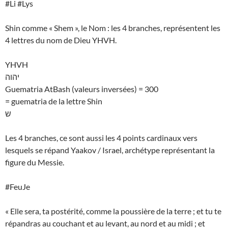
#Li #Lys
Shin comme « Shem », le Nom : les 4 branches, représentent les
4 lettres du nom de Dieu YHVH.
YHVH
יהוה
Guematria AtBash (valeurs inversées) = 300
= guematria de la lettre Shin
ש
Les 4 branches, ce sont aussi les 4 points cardinaux vers
lesquels se répand Yaakov / Israel, archétype représentant la
figure du Messie.
#FeuJe
« Elle sera, ta postérité, comme la poussière de la terre ; et tu te
répandras au couchant et au levant, au nord et au midi ; et