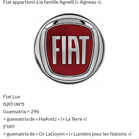
Fiat appartient à la famille Agnelli (« Agneau »).
Fiat Lux
פיאט לוקס
Guematria = 296
= guematria de « HaAretz » (« La Terre »)
הארץ
= guematria de « Or LaGoyim » (« Lumière pour les Nations »)