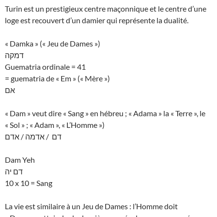
Turin est un prestigieux centre maçonnique et le centre d’une
loge est recouvert d’un damier qui représente la dualité.
« Damka » (« Jeu de Dames »)
דמקה
Guematria ordinale = 41
= guematria de « Em » (« Mère »)
אם
« Dam » veut dire « Sang » en hébreu ; « Adama » la « Terre », le
« Sol » ; « Adam », « L’Homme »)
דם / אדמה / אדם
Dam Yeh
דם יה
10 x 10 = Sang
La vie est similaire à un Jeu de Dames : l’Homme doit