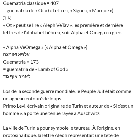
Guematria classique = 407
= guematria de « Ot » (« Lettre », « Signe », « Marque »)
אות
« Ot » peut se lire « Aleph VeTav », les première et dernière
lettres de l’alphabet hébreu, soit Alpha et Omega en grec.
« Alpha VeOmega » (« Alpha et Omega »)
אלפא ואומגה
Guematria = 173
= guematria de « Lamb of God »
לאמב אוף גוד
Los de la seconde guerre mondiale, le Peuple Juif était comme
un agneau entouré de loups.
Primo Levi, écrivain originaire de Turin et auteur de « Si c’est un
homme », a porté une tenue rayée à Auschwitz.
La ville de Turin a pour symbole le taureau. À l’origine, en
protosinaïtique, la lettre Aleph représentait une tête de