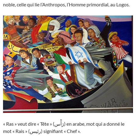
noble, celle qui lie l’Anthropos, l’Homme primordial, au Logos.
« Ras » veut dire « Tête » (رَأْس) en arabe, mot qui a donné le
mot « Rais » (رئيس) signifiant « Chef ».