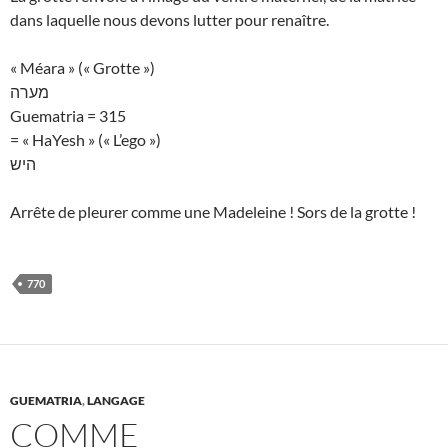
dans laquelle nous devons lutter pour renaître.
« Méara » (« Grotte »)
מערה
Guematria = 315
= « HaYesh » (« L’ego »)
היש
Arrête de pleurer comme une Madeleine ! Sors de la grotte !
770
GUEMATRIA
,
LANGAGE
COMME