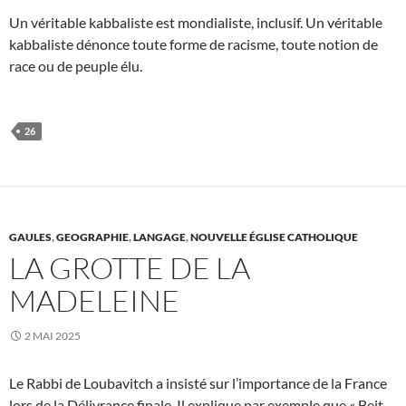
Un véritable kabbaliste est mondialiste, inclusif. Un véritable
kabbaliste dénonce toute forme de racisme, toute notion de
race ou de peuple élu.
26
GAULES
,
GEOGRAPHIE
,
LANGAGE
,
NOUVELLE ÉGLISE CATHOLIQUE
LA GROTTE DE LA
MADELEINE
2 MAI 2025
Le Rabbi de Loubavitch a insisté sur l’importance de la France
lors de la Délivrance finale. Il explique par exemple que « Beit