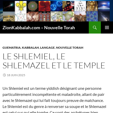
Recherche
ZionKabbalah.com – Nouvelle Torah
ALLER
MENU
AU
PRINCI
CONTENU
GUEMATRIA
,
KABBALAH
,
LANGAGE
,
NOUVELLE TORAH
LE SHLEMIEL, LE
SHLEMAZEL ET LE TEMPLE
18 JUIN 2025
Un Shlemiel est un terme yiddish désignant une personne
particulièrement incompétente et maladroite, allant de pair
avec le Shlemazel qui lui fait toujours preuve de malchance.
Le Shlemiel est du genre à renverser sa soupe et le Shlemazel
est celui sur qui elle tombe. Ce sont des archétypes bien