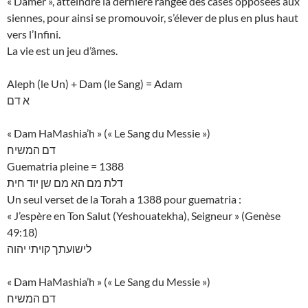
« Damer », atteindre la dernière rangée des cases opposées aux
siennes, pour ainsi se promouvoir, s’élever de plus en plus haut
vers l’Infini.
La vie est un jeu d’âmes.
Aleph (le Un) + Dam (le Sang) = Adam
א דם
« Dam HaMashia’h » (« Le Sang du Messie »)
דם המשיח
Guematria pleine = 1388
דלת מם הא מם שן יוד חית
Un seul verset de la Torah a 1388 pour guematria :
« J’espère en Ton Salut (Yeshouatekha), Seigneur » (Genèse
49:18)
לישועתך קויתי יהוה
« Dam HaMashia’h » (« Le Sang du Messie »)
דם המשיח