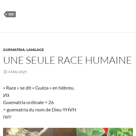
300
GUEMATRIA
,
LANGAGE
UNE SEULE RACE HUMAINE
4 MAI 2025
« Race » se dit « Guéza » en hébreu.
גזע
Guematria ordinale = 26
= guematria du nom de Dieu YHVH
יהוה