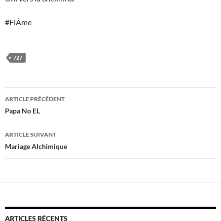
#FlÂme
727
Navigation
ARTICLE PRÉCÉDENT
des
Papa No EL
articles
ARTICLE SUIVANT
Mariage Alchimique
ARTICLES RÉCENTS