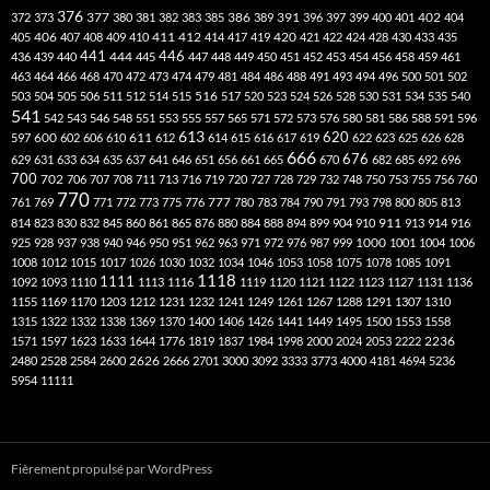
376
377
386
391
402
372
373
380
381
382
383
385
389
396
397
399
400
401
404
412
405
406
407
408
409
410
411
414
417
419
420
421
422
424
428
430
433
435
441
444
446
436
439
440
445
447
448
449
450
451
452
453
454
456
458
459
461
463
464
466
468
470
472
473
474
479
481
484
486
488
491
493
494
496
500
501
502
516
503
504
505
506
511
512
514
515
517
520
523
524
526
528
530
531
534
535
540
541
542
543
546
548
551
553
555
557
565
571
572
573
576
580
581
586
588
591
596
613
611
620
597
600
602
606
610
612
614
615
616
617
619
622
623
625
626
628
666
676
629
631
633
634
635
637
641
646
651
656
661
665
670
682
685
692
696
700
702
706
707
708
711
713
716
719
720
727
728
729
732
748
750
753
755
756
760
770
777
761
769
771
772
773
775
776
780
783
784
790
791
793
798
800
805
813
814
823
830
832
845
860
861
865
876
880
884
888
894
899
904
910
911
913
914
916
1000
925
928
937
938
940
946
950
951
962
963
971
972
976
987
999
1001
1004
1006
1008
1012
1015
1017
1026
1030
1032
1034
1046
1053
1058
1075
1078
1085
1091
1118
1111
1092
1093
1110
1113
1116
1119
1120
1121
1122
1123
1127
1131
1136
1155
1169
1170
1203
1212
1231
1232
1241
1249
1261
1267
1288
1291
1307
1310
1315
1322
1332
1338
1369
1370
1400
1406
1426
1441
1449
1495
1500
1553
1558
1571
1597
1623
1633
1644
1776
1819
1837
1984
1998
2000
2024
2053
2222
2236
2480
2528
2584
2600
2626
2666
2701
3000
3092
3333
3773
4000
4181
4694
5236
5954
11111
Fièrement propulsé par WordPress