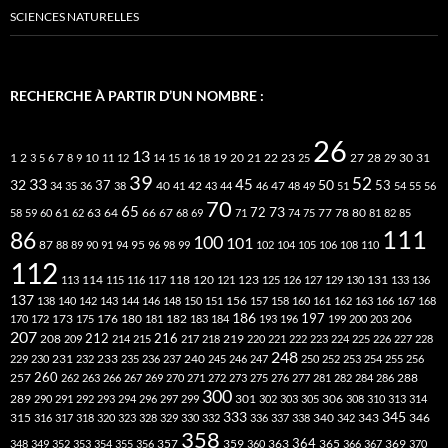
SCIENCES NATURELLES
RECHERCHE À PARTIR D’UN NOMBRE :
26
13
2
7
10
20
21
22
23
27
31
1
3
5
6
8
9
11
12
14
15
16
18
19
25
28
29
30
39
52
33
45
32
37
50
40
42
53
34
35
36
38
41
43
44
46
47
48
49
51
54
55
56
70
65
73
72
63
66
78
80
58
59
60
61
62
64
67
68
69
71
74
75
77
81
82
85
111
86
100
101
87
95
88
89
90
91
94
96
98
99
102
104
105
106
108
110
112
118
120
113
114
115
116
117
121
123
125
126
127
129
130
131
133
136
137
138
140
142
143
144
146
148
150
151
156
157
158
160
161
162
163
166
167
168
186
173
182
197
206
170
172
175
176
180
181
183
184
193
196
199
200
203
207
212
216
219
208
209
214
215
217
218
220
221
222
223
224
225
226
227
228
248
240
229
230
231
232
233
235
236
237
245
246
247
250
252
253
254
255
256
260
257
262
263
266
267
269
270
271
272
273
275
276
277
281
282
284
286
288
300
301
306
289
290
291
292
293
294
296
297
299
302
303
305
308
310
313
314
333
345
315
340
346
316
317
318
320
323
328
329
330
332
336
337
338
342
343
358
357
359
363
364
365
369
348
349
352
353
354
355
356
360
366
367
370