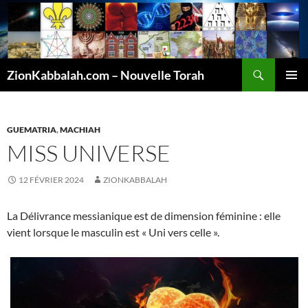
Recherche
ZionKabbalah.com – Nouvelle Torah
ALLER
MENU
AU
PRINCI
CONTENU
GUEMATRIA
,
MACHIAH
MISS UNIVERSE
12 FÉVRIER 2024
ZIONKABBALAH
La Délivrance messianique est de dimension féminine : elle
vient lorsque le masculin est « Uni vers celle ».