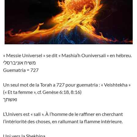
« Messie Universel » se dit « Mashia’h Ouniversali » en hébreu.
משיח אוניברסלי
Guematria = 727
Un seul mot de la Torah a 727 pour guematria : « Veishtekha »
(« Et ta femme », cf. Genèse 6:18, 8:16)
ואשתך
L’Univers est « sali ». À l’homme de le raffiner en cherchant
l’intériorité des choses, en rallumant la flamme intérieure.
Uni vers la Shekhina.