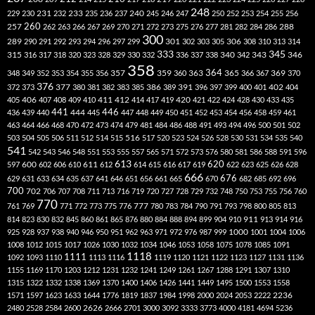
248
240
229
230
231
232
233
235
236
237
245
246
247
250
252
253
254
255
256
260
257
262
263
266
267
269
270
271
272
273
275
276
277
281
282
284
286
288
300
301
306
289
290
291
292
293
294
296
297
299
302
303
305
308
310
313
314
333
345
315
340
346
316
317
318
320
323
328
329
330
332
336
337
338
342
343
358
357
359
363
364
365
369
348
349
352
353
354
355
356
360
366
367
370
376
377
386
391
402
372
373
380
381
382
383
385
389
396
397
399
400
401
404
412
405
406
407
408
409
410
411
414
417
419
420
421
422
424
428
430
433
435
441
444
446
436
439
440
445
447
448
449
450
451
452
453
454
456
458
459
461
463
464
466
468
470
472
473
474
479
481
484
486
488
491
493
494
496
500
501
502
516
503
504
505
506
511
512
514
515
517
520
523
524
526
528
530
531
534
535
540
541
542
543
546
548
551
553
555
557
565
571
572
573
576
580
581
586
588
591
596
613
611
620
597
600
602
606
610
612
614
615
616
617
619
622
623
625
626
628
666
676
629
631
633
634
635
637
641
646
651
656
661
665
670
682
685
692
696
700
702
706
707
708
711
713
716
719
720
727
728
729
732
748
750
753
755
756
760
770
777
761
769
771
772
773
775
776
780
783
784
790
791
793
798
800
805
813
814
823
830
832
845
860
861
865
876
880
884
888
894
899
904
910
911
913
914
916
1000
925
928
937
938
940
946
950
951
962
963
971
972
976
987
999
1001
1004
1006
1008
1012
1015
1017
1026
1030
1032
1034
1046
1053
1058
1075
1078
1085
1091
1118
1111
1092
1093
1110
1113
1116
1119
1120
1121
1122
1123
1127
1131
1136
1155
1169
1170
1203
1212
1231
1232
1241
1249
1261
1267
1288
1291
1307
1310
1315
1322
1332
1338
1369
1370
1400
1406
1426
1441
1449
1495
1500
1553
1558
1571
1597
1623
1633
1644
1776
1819
1837
1984
1998
2000
2024
2053
2222
2236
2480
2528
2584
2600
2626
2666
2701
3000
3092
3333
3773
4000
4181
4694
5236