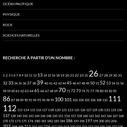
OCÉAN PACIFIQUE
PHYSIQUE
ROCK
SCIENCES NATURELLES
RECHERCHE À PARTIR D’UN NOMBRE :
26
13
2
7
10
20
21
22
23
27
31
1
3
5
6
8
9
11
12
14
15
16
18
19
25
28
29
30
39
52
33
45
32
37
50
40
42
53
34
35
36
38
41
43
44
46
47
48
49
51
54
55
56
70
65
73
72
63
66
78
80
58
59
60
61
62
64
67
68
69
71
74
75
77
81
82
85
111
86
100
101
87
95
88
89
90
91
94
96
98
99
102
104
105
106
108
110
112
118
120
113
114
115
116
117
121
123
125
126
127
129
130
131
133
136
137
138
140
142
143
144
146
148
150
151
156
157
158
160
161
162
163
166
167
168
186
173
182
197
206
170
172
175
176
180
181
183
184
193
196
199
200
203
207
212
216
219
208
209
214
215
217
218
220
221
222
223
224
225
226
227
228