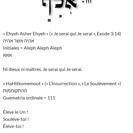
« Ehyeh Asher Ehyeh » (« Je serai qui Je serai », Exode 3:14)
אהיה אשר אהיה
Initiales = Aleph Aleph Aleph
אאא
Ni dieux ni maîtres. Je serai qui Je serai.
« HaHitkomemout » (« L’Insurrection », « Le Soulèvement »)
ההתקוממות
Guematria ordinale = 111
Élève le Un !
Soulève-toi !
Élève-toi !