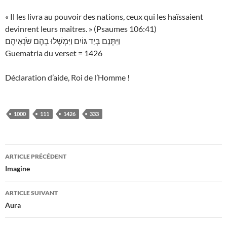
« Il les livra au pouvoir des nations, ceux qui les haïssaient
devinrent leurs maîtres. » (Psaumes 106:41)
וַיִּתְּנֵם בְּיַד גּוֹיִם וַיִּמְשְׁלוּ בָהֶם שֹׂנְאֵיהֶם
Guematria du verset = 1426
Déclaration d’aide, Roi de l’Homme !
1000
111
1426
333
Navigation
ARTICLE PRÉCÉDENT
des
Imagine
articles
ARTICLE SUIVANT
Aura