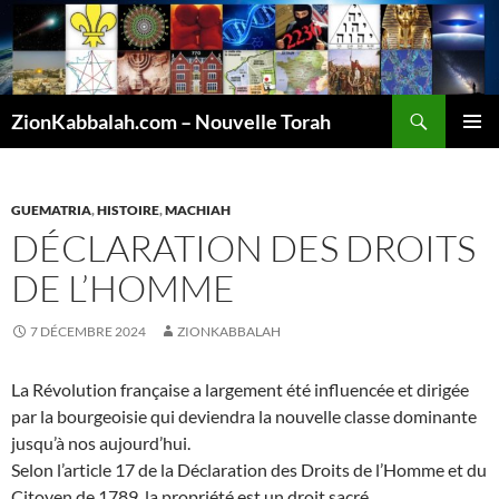
Recherche
ZionKabbalah.com – Nouvelle Torah
ALLER
MENU
AU
PRINCI
CONTENU
GUEMATRIA
,
HISTOIRE
,
MACHIAH
DÉCLARATION DES DROITS
DE L’HOMME
7 DÉCEMBRE 2024
ZIONKABBALAH
La Révolution française a largement été influencée et dirigée
par la bourgeoisie qui deviendra la nouvelle classe dominante
jusqu’à nos aujourd’hui.
Selon l’article 17 de la Déclaration des Droits de l’Homme et du
Citoyen de 1789, la propriété est un droit sacré.