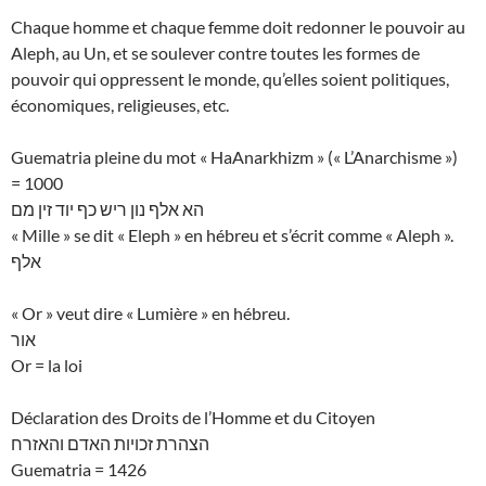
Chaque homme et chaque femme doit redonner le pouvoir au
Aleph, au Un, et se soulever contre toutes les formes de
pouvoir qui oppressent le monde, qu’elles soient politiques,
économiques, religieuses, etc.
Guematria pleine du mot « HaAnarkhizm » (« L’Anarchisme »)
= 1000
הא אלף נון ריש כף יוד זין מם
« Mille » se dit « Eleph » en hébreu et s’écrit comme « Aleph ».
אלף
« Or » veut dire « Lumière » en hébreu.
אור
Or = la loi
Déclaration des Droits de l’Homme et du Citoyen
הצהרת זכויות האדם והאזרח
Guematria = 1426