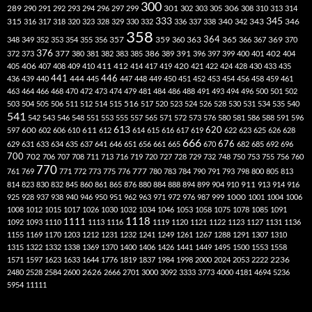
300
301
306
289
290
291
292
293
294
296
297
299
302
303
305
308
310
313
314
333
345
315
340
346
316
317
318
320
323
328
329
330
332
336
337
338
342
343
358
357
359
363
364
365
369
348
349
352
353
354
355
356
360
366
367
370
376
377
386
391
402
372
373
380
381
382
383
385
389
396
397
399
400
401
404
412
405
406
407
408
409
410
411
414
417
419
420
421
422
424
428
430
433
435
441
444
446
436
439
440
445
447
448
449
450
451
452
453
454
456
458
459
461
463
464
466
468
470
472
473
474
479
481
484
486
488
491
493
494
496
500
501
502
516
503
504
505
506
511
512
514
515
517
520
523
524
526
528
530
531
534
535
540
541
542
543
546
548
551
553
555
557
565
571
572
573
576
580
581
586
588
591
596
613
611
620
597
600
602
606
610
612
614
615
616
617
619
622
623
625
626
628
666
676
629
631
633
634
635
637
641
646
651
656
661
665
670
682
685
692
696
700
702
706
707
708
711
713
716
719
720
727
728
729
732
748
750
753
755
756
760
770
777
761
769
771
772
773
775
776
780
783
784
790
791
793
798
800
805
813
814
823
830
832
845
860
861
865
876
880
884
888
894
899
904
910
911
913
914
916
1000
925
928
937
938
940
946
950
951
962
963
971
972
976
987
999
1001
1004
1006
1008
1012
1015
1017
1026
1030
1032
1034
1046
1053
1058
1075
1078
1085
1091
1118
1111
1092
1093
1110
1113
1116
1119
1120
1121
1122
1123
1127
1131
1136
1155
1169
1170
1203
1212
1231
1232
1241
1249
1261
1267
1288
1291
1307
1310
1315
1322
1332
1338
1369
1370
1400
1406
1426
1441
1449
1495
1500
1553
1558
1571
1597
1623
1633
1644
1776
1819
1837
1984
1998
2000
2024
2053
2222
2236
2480
2528
2584
2600
2626
2666
2701
3000
3092
3333
3773
4000
4181
4694
5236
5954
11111