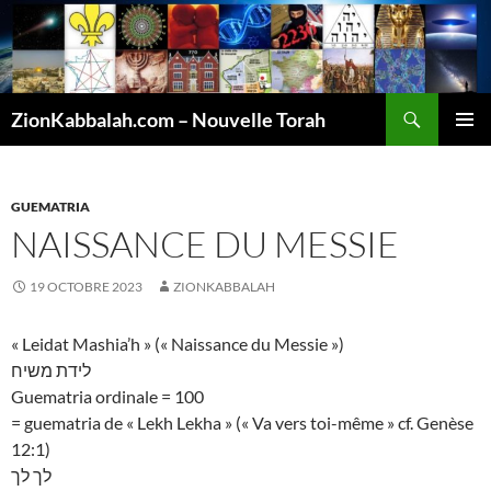
Recherche
ZionKabbalah.com – Nouvelle Torah
ALLER
MENU
AU
PRINCI
CONTENU
GUEMATRIA
NAISSANCE DU MESSIE
19 OCTOBRE 2023
ZIONKABBALAH
« Leidat Mashia’h » (« Naissance du Messie »)
לידת משיח
Guematria ordinale = 100
= guematria de « Lekh Lekha » (« Va vers toi-même » cf. Genèse
12:1)
לך לך