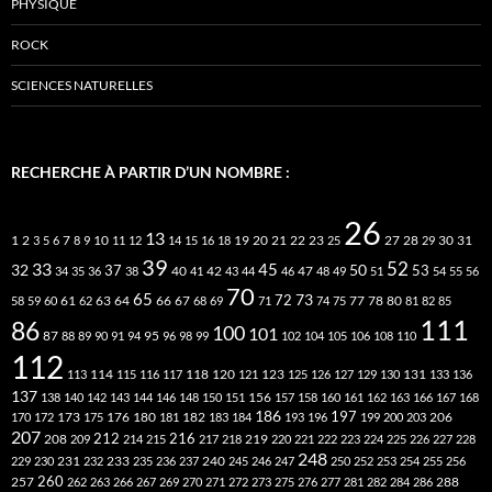
PHYSIQUE
ROCK
SCIENCES NATURELLES
RECHERCHE À PARTIR D’UN NOMBRE :
26
13
2
7
10
20
21
22
23
27
31
1
3
5
6
8
9
11
12
14
15
16
18
19
25
28
29
30
39
52
33
45
32
37
50
40
42
53
34
35
36
38
41
43
44
46
47
48
49
51
54
55
56
70
65
73
72
63
66
78
80
58
59
60
61
62
64
67
68
69
71
74
75
77
81
82
85
111
86
100
101
87
95
88
89
90
91
94
96
98
99
102
104
105
106
108
110
112
118
120
113
114
115
116
117
121
123
125
126
127
129
130
131
133
136
137
138
140
142
143
144
146
148
150
151
156
157
158
160
161
162
163
166
167
168
186
173
182
197
206
170
172
175
176
180
181
183
184
193
196
199
200
203
207
212
216
219
208
209
214
215
217
218
220
221
222
223
224
225
226
227
228
248
240
229
230
231
232
233
235
236
237
245
246
247
250
252
253
254
255
256
260
257
262
263
266
267
269
270
271
272
273
275
276
277
281
282
284
286
288