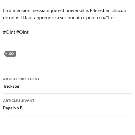
La dimension messianique est universelle. Elle est en chacun
de nous. Il faut apprendre à se connaître pour renaître.
#Oint #Oint
100
Navigation
ARTICLE PRÉCÉDENT
des
Trickster
articles
ARTICLE SUIVANT
Papa No EL