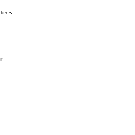
bères
on
NT