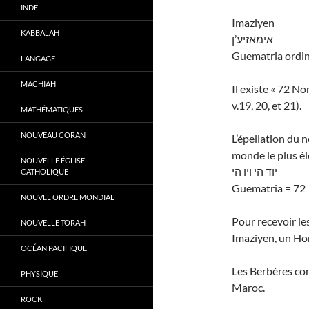
INDE
Imaziyen
KABBALAH
אימאזיע’ן
Guematria ordin
LANGAGE
MACHIAH
Il existe « 72 No
v.19, 20, et 21).
MATHÉMATIQUES
NOUVEAU CORAN
L’épellation du
monde le plus él
NOUVELLE ÉGLISE
יוד הי ויו הי
CATHOLIQUE
Guematria = 72
NOUVEL ORDRE MONDIAL
Pour recevoir le
NOUVELLE TORAH
Imaziyen, un Ho
OCÉAN PACIFIQUE
Les Berbères co
PHYSIQUE
Maroc.
ROCK