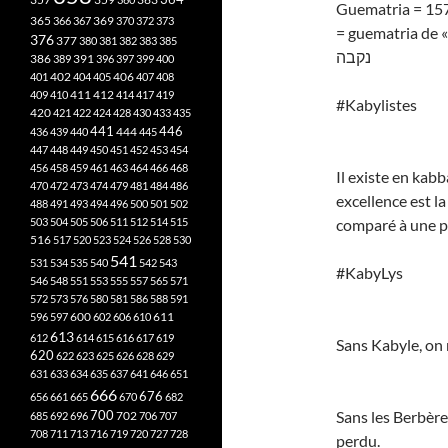
Guematria = 15
365
369
366
367
370
372
373
= guematria de «
376
377
380
381
382
383
385
נקבה
386
391
389
396
397
399
400
402
401
404
405
406
407
408
412
409
410
411
414
417
419
#Kabylistes
420
421
422
424
428
430
433
435
441
444
446
436
439
440
445
447
448
449
450
451
452
453
454
456
458
459
461
463
464
466
468
Il existe en kabba
470
472
473
474
479
481
484
486
excellence est l
488
491
493
494
496
500
501
502
503
504
505
506
511
512
514
515
comparé à une pr
516
517
520
523
524
526
528
530
541
531
534
535
540
542
543
#KabyLys
546
548
551
553
555
557
565
571
572
573
576
580
581
586
588
591
611
596
597
600
602
606
610
613
612
614
615
616
617
619
Sans Kabyle, on 
620
622
623
625
626
628
629
631
633
634
635
637
641
646
651
666
676
656
661
665
670
682
700
Sans les Berbère
702
685
692
696
706
707
708
711
713
716
719
720
727
728
perdu.