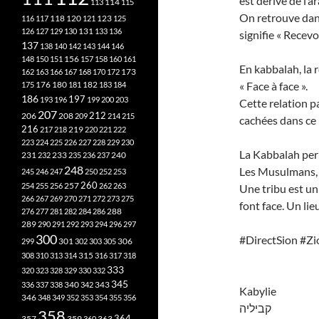
est dérivé de l’ar
113
114
115
On retrouve dans
118
120
116
117
121
123
125
126
127
129
130
131
133
136
signifie « Recevoi
137
138
140
142
143
144
146
148
150
151
156
157
158
160
161
En kabbalah, la r
173
162
163
166
167
168
170
172
182
« Face à face ».
175
176
180
181
183
184
186
197
193
196
199
200
203
Cette relation p
207
212
206
208
209
214
215
cachées dans ce
216
219
217
218
220
221
222
223
224
225
226
227
228
229
230
La Kabbalah per
240
231
232
233
235
236
237
248
Les Musulmans, e
245
246
247
250
252
253
260
257
254
255
256
262
263
Une tribu est un
266
267
269
270
271
272
273
275
font face. Un lie
276
277
281
282
284
286
288
289
290
291
292
293
294
296
297
300
#DirectSion #Zi
301
306
299
302
303
305
315
308
310
313
314
316
317
318
333
320
323
328
329
330
332
345
340
336
337
338
342
343
Kabylie
346
348
349
352
353
354
355
356
קביליה
358
357
359
363
364
360