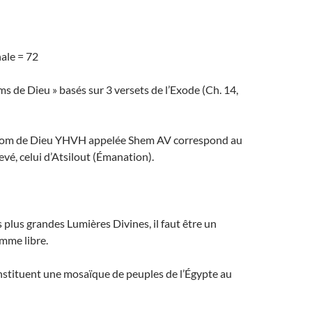
ale = 72
ms de Dieu » basés sur 3 versets de l’Exode (Ch. 14,
 nom de Dieu YHVH appelée Shem AV correspond au
evé, celui d’Atsilout (Émanation).
s plus grandes Lumières Divines, il faut être un
mme libre.
nstituent une mosaïque de peuples de l’Égypte au