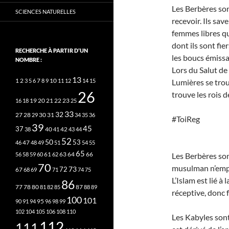
Les Berbères son
SCIENCES NATURELLES
recevoir. Ils sa
femmes libres qu
dont ils sont fie
RECHERCHE À PARTIR D’UN
les boucs émissa
NOMBRE :
Lors du Salut de
13
2
7
10
1
3
5
6
8
9
11
12
14
15
Lumières se trou
26
trouve les rois d
20
21
22
23
16
18
19
25
33
32
27
31
28
29
30
34
35
36
#ToiReg
39
45
37
40
42
38
41
43
44
52
50
53
46
47
48
49
51
54
55
65
63
66
56
58
59
60
61
62
64
Les Berbères so
70
musulman n’empêc
73
72
67
68
69
71
74
75
L’Islam est lié à 
86
78
80
87
77
81
82
85
88
89
réceptive, donc 
100
101
95
90
91
94
96
98
99
102
104
105
106
108
110
Les Kabyles sont
112
111