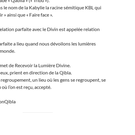
abe « Qabīla » (« Tribu »).
 le nom de la Kabylie la racine sémitique KBL qui
r » ainsi que « Faire face ».
elation parfaite avec le Divin est appelée relation
arfaite a lieu quand nous dévoilons les lumières
 monde.
met de Recevoir la Lumière Divine.
ux, prient en direction de la Qibla.
 regroupement, un lieu où les gens se regroupent, se
u où l’on est reçu, accepté.
onQibla