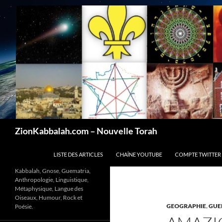
Recherche
ZionKabbalah.com – Nouvelle Torah
ALLER AU CONTENU
LISTE DES ARTICLES
CHAÎNE YOUTUBE
COMPTE TWITTER
Kabbalah, Gnose, Guematria,
Anthropologie, Linguistique,
Métaphysique, Langue des
Oiseaux, Humour, Rock et
GEOGRAPHIE
,
GUE
Poésie.