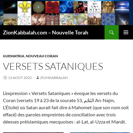
Recherche
ZionKabbalah.com – Nouvelle Torah
ALLER
MENU
AU
PRINCI
CONTENU
GUEMATRIA
,
NOUVEAU CORAN
VERSETS SATANIQUES
13 AOÛT 2022
ZIONKABBALAH
L’expression « Versets Sataniques » évoque les versets du
Coran (versets 19 à 23 de la sourate 53, النَجْم An-Najm,
L’Étoile) où Satan aurait fait dire à Mahomet (que son nom soit
effacé) des paroles empreintes de conciliation avec trois
déesses préislamiques mecquoises : al-Lat, al-Uzza et Manât.