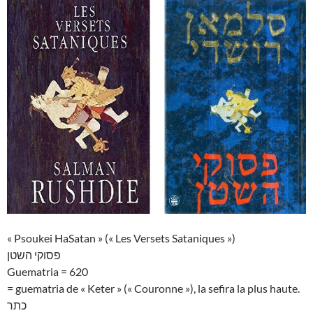
« Psoukei HaSatan » (« Les Versets Sataniques »)
פסוקי השטן
Guematria = 620
= guematria de « Keter » (« Couronne »), la sefira la plus haute.
כתר