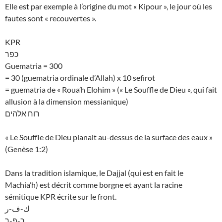
Elle est par exemple à l’origine du mot « Kipour », le jour où les
fautes sont « recouvertes ».
KPR
כפר
Guematria = 300
= 30 (guematria ordinale d’Allah) x 10 sefirot
= guematria de « Roua’h Elohim » (« Le Souffle de Dieu », qui fait
allusion à la dimension messianique)
רוח אלהים
« Le Souffle de Dieu planait au-dessus de la surface des eaux »
(Genèse 1:2)
Dans la tradition islamique, le Dajjal (qui est en fait le
Machia’h) est décrit comme borgne et ayant la racine
sémitique KPR écrite sur le front.
ك-ف-ر
כ-פ-ר