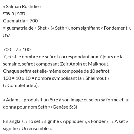
« Salman Rushdie »
סלמן רושדי
Guematria = 700
= guematria de « Shet » (« Seth »), nom signifiant « Fondement ».
שת
700 = 7 x 100
7, c’est le nombre de sefirot correspondant aux 7 jours de la
semaine, sefirot composant Zeir Anpin et Malkhout.
Chaque sefira est elle-même composée de 10 sefirot.
100 = 10 x 10 = nombre symbolisant la « Shleimout »
(« Complétude »).
« Adam … produisit un être à son image et selon sa forme et lui
donna pour nom Seth » (Genèse 5:3)
En anglais, « To set » signifie « Appliquer », « Fonder » ; « A set »
signifie « Un ensemble ».