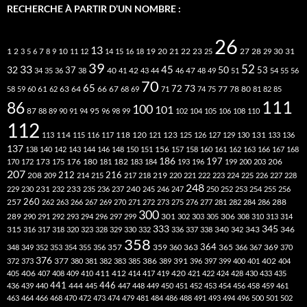
RECHERCHE À PARTIR D’UN NOMBRE :
26
13
2
7
10
20
21
22
23
27
31
1
3
5
6
8
9
11
12
14
15
16
18
19
25
28
29
30
39
52
33
45
32
37
50
40
42
53
34
35
36
38
41
43
44
46
47
48
49
51
54
55
56
70
65
73
72
63
66
78
80
58
59
60
61
62
64
67
68
69
71
74
75
77
81
82
85
111
86
100
101
87
95
88
89
90
91
94
96
98
99
102
104
105
106
108
110
112
118
120
113
114
115
116
117
121
123
125
126
127
129
130
131
133
136
137
138
140
142
143
144
146
148
150
151
156
157
158
160
161
162
163
166
167
168
186
173
182
197
206
170
172
175
176
180
181
183
184
193
196
199
200
203
207
212
216
219
208
209
214
215
217
218
220
221
222
223
224
225
226
227
228
248
240
229
230
231
232
233
235
236
237
245
246
247
250
252
253
254
255
256
260
257
262
263
266
267
269
270
271
272
273
275
276
277
281
282
284
286
288
300
301
306
289
290
291
292
293
294
296
297
299
302
303
305
308
310
313
314
333
345
315
340
346
316
317
318
320
323
328
329
330
332
336
337
338
342
343
358
357
359
363
364
365
369
348
349
352
353
354
355
356
360
366
367
370
376
377
386
391
402
372
373
380
381
382
383
385
389
396
397
399
400
401
404
412
405
406
407
408
409
410
411
414
417
419
420
421
422
424
428
430
433
435
441
444
446
436
439
440
445
447
448
449
450
451
452
453
454
456
458
459
461
463
464
466
468
470
472
473
474
479
481
484
486
488
491
493
494
496
500
501
502