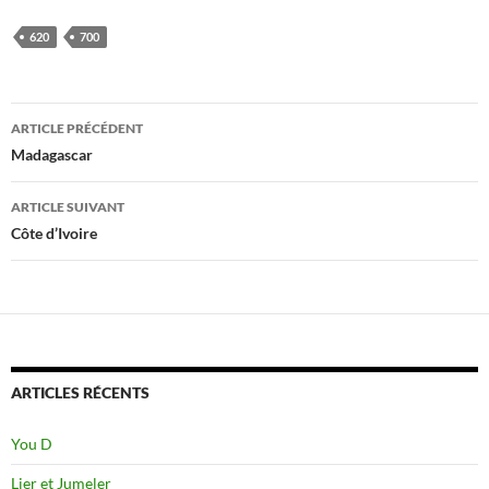
620
700
Navigation
ARTICLE PRÉCÉDENT
des
Madagascar
articles
ARTICLE SUIVANT
Côte d’Ivoire
ARTICLES RÉCENTS
You D
Lier et Jumeler