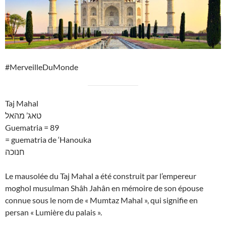
#MerveilleDuMonde
Taj Mahal
טאג’ מהאל
Guematria = 89
= guematria de ‘Hanouka
חנוכה
Le mausolée du Taj Mahal a été construit par l’empereur
moghol musulman Shâh Jahân en mémoire de son épouse
connue sous le nom de « Mumtaz Mahal », qui signifie en
persan « Lumière du palais ».