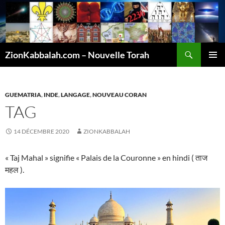
Recherche
ZionKabbalah.com – Nouvelle Torah
ALLER
MENU
AU
PRINCI
CONTENU
GUEMATRIA
,
INDE
,
LANGAGE
,
NOUVEAU CORAN
TAG
14 DÉCEMBRE 2020
ZIONKABBALAH
« Taj Mahal » signifie « Palais de la Couronne » en hindi ( ताज
महल ).