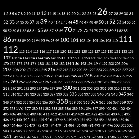
26
13
2
7
10
20
21
22
23
27
31
1
3
5
6
8
9
11
12
14
15
16
18
19
25
28
29
30
39
52
33
45
32
37
50
40
42
53
34
35
36
38
41
43
44
46
47
48
49
51
54
55
56
70
65
73
72
63
66
78
80
58
59
60
61
62
64
67
68
69
71
74
75
77
81
82
85
111
86
100
101
87
95
88
89
90
91
94
96
98
99
102
104
105
106
108
110
112
118
120
113
114
115
116
117
121
123
125
126
127
129
130
131
133
136
137
138
140
142
143
144
146
148
150
151
156
157
158
160
161
162
163
166
167
168
186
173
182
197
206
170
172
175
176
180
181
183
184
193
196
199
200
203
207
212
216
219
208
209
214
215
217
218
220
221
222
223
224
225
226
227
228
248
240
229
230
231
232
233
235
236
237
245
246
247
250
252
253
254
255
256
260
257
262
263
266
267
269
270
271
272
273
275
276
277
281
282
284
286
288
300
301
306
289
290
291
292
293
294
296
297
299
302
303
305
308
310
313
314
333
345
315
340
346
316
317
318
320
323
328
329
330
332
336
337
338
342
343
358
357
359
363
364
365
369
348
349
352
353
354
355
356
360
366
367
370
376
377
386
391
402
372
373
380
381
382
383
385
389
396
397
399
400
401
404
412
405
406
407
408
409
410
411
414
417
419
420
421
422
424
428
430
433
435
441
444
446
436
439
440
445
447
448
449
450
451
452
453
454
456
458
459
461
463
464
466
468
470
472
473
474
479
481
484
486
488
491
493
494
496
500
501
502
516
503
504
505
506
511
512
514
515
517
520
523
524
526
528
530
531
534
535
540
541
542
543
546
548
551
553
555
557
565
571
572
573
576
580
581
586
588
591
596