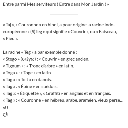
Entre parmi Mes serviteurs ! Entre dans Mon Jardin ! »
« Taj », « Couronne » en hindi, a pour origine la racine indo-
européenne « (S)Teg » qui signifie « Couvrir », ou « Faisceau,
« Pieu ».
La racine « Teg » a par exemple donné :
« Stego » (στέγω) : « Couvrir » en grec ancien.
« Tignum » : « Tronc d’arbre » en latin.
« Toga » : « Toge » en latin.
« Tag » : « Toit » en danois.
« Tag » : « Épine » en suédois.
« Tag »: « Étiquette », « Graffiti » en anglais et en français.
« Tag » : « Couronne » en hébreu, arabe, araméen, vieux perse…
תג
تاج