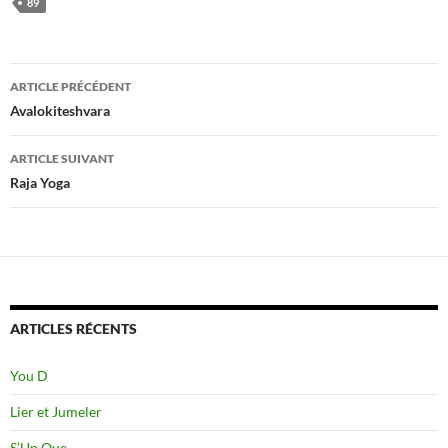
89
Navigation
ARTICLE PRÉCÉDENT
des
Avalokiteshvara
articles
ARTICLE SUIVANT
Raja Yoga
ARTICLES RÉCENTS
You D
Lier et Jumeler
S’Un Que