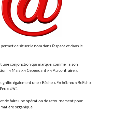
» permet de situer le nom dans l’espace et dans le
 est une conjonction qui marque, comme liaison
tion : « Mais », « Cependant », « Au contraire ».
 signifie également une « Bêche ». En hébreu « BeEsh »
signfie « Dans le Feu » באש .
t de faire une opération de retournement pour
n matière organique.