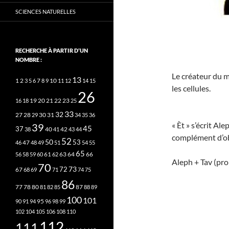
SCIENCES NATURELLES
RECHERCHE À PARTIR D’UN
NOMBRE :
Le créateur du mo
13
2
7
10
1
3
5
6
8
9
11
12
14
15
les cellules.
26
20
21
22
23
16
18
19
25
33
32
27
31
28
29
30
34
35
36
« Èt » s’écrit Al
39
45
37
40
42
38
41
43
44
complément d’ob
52
50
53
46
47
48
49
51
54
55
65
63
66
56
58
59
60
61
62
64
Aleph + Tav (pro
70
73
72
67
68
69
71
74
75
86
78
80
87
77
81
82
85
88
89
100
101
95
90
91
94
96
98
99
102
104
105
106
108
110
112
111