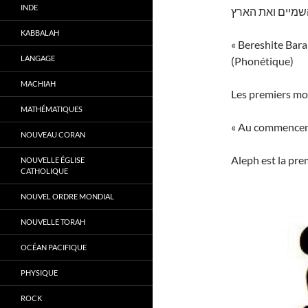
INDE
מיים ואת הארץ
KABBALAH
« Bereshite Bar
LANGAGE
(Phonétique)
MACHIAH
Les premiers mot
MATHÉMATIQUES
« Au commenceme
NOUVEAU CORAN
Aleph est la prem
NOUVELLE ÉGLISE
CATHOLIQUE
NOUVEL ORDRE MONDIAL
NOUVELLE TORAH
OCÉAN PACIFIQUE
PHYSIQUE
ROCK