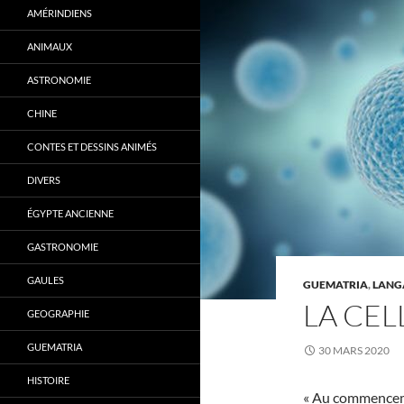
AMÉRINDIENS
ANIMAUX
ASTRONOMIE
CHINE
CONTES ET DESSINS ANIMÉS
DIVERS
ÉGYPTE ANCIENNE
GASTRONOMIE
GAULES
GUEMATRIA
,
LANG
LA CEL
GEOGRAPHIE
GUEMATRIA
30 MARS 2020
HISTOIRE
« Au commencemen