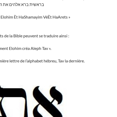
בראשית ברא אלהים את הש
a Elohim Èt HaShamayim VéÈt HaArets »
s de la Bible peuvent se traduire ainsi :
nt Elohim créa Aleph Tav ».
ière lettre de l’alphabet hébreu, Tav la dernière.