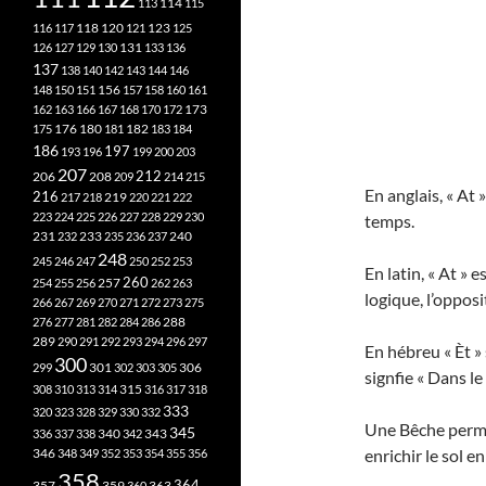
113
114
115
118
120
116
117
121
123
125
126
127
129
130
131
133
136
137
138
140
142
143
144
146
148
150
151
156
157
158
160
161
173
162
163
166
167
168
170
172
182
175
176
180
181
183
184
186
197
193
196
199
200
203
207
212
206
208
209
214
215
En anglais, « At 
216
219
217
218
220
221
222
223
224
225
226
227
228
229
230
temps.
240
231
232
233
235
236
237
248
245
246
247
250
252
253
En latin, « At »
260
257
254
255
256
262
263
logique, l’opposi
266
267
269
270
271
272
273
275
276
277
281
282
284
286
288
289
290
291
292
293
294
296
297
En hébreu « Èt »
300
301
306
299
302
303
305
315
308
310
313
314
316
317
318
333
320
323
328
329
330
332
Une Bêche perme
345
340
336
337
338
342
343
346
enrichir le sol e
348
349
352
353
354
355
356
358
357
359
363
364
360