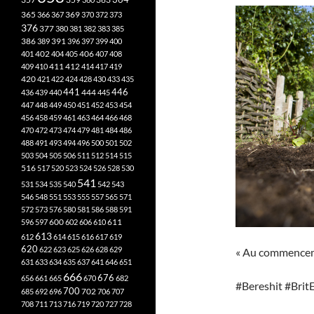
365
369
366
367
370
372
373
376
377
380
381
382
383
385
386
391
389
396
397
399
400
402
401
404
405
406
407
408
412
409
410
411
414
417
419
420
421
422
424
428
430
433
435
441
444
446
436
439
440
445
447
448
449
450
451
452
453
454
456
458
459
461
463
464
466
468
470
472
473
474
479
481
484
486
488
491
493
494
496
500
501
502
503
504
505
506
511
512
514
515
516
517
520
523
524
526
528
530
541
531
534
535
540
542
543
546
548
551
553
555
557
565
571
572
573
576
580
581
586
588
591
611
596
597
600
602
606
610
613
612
614
615
616
617
619
620
622
623
625
626
628
629
« Au commenceme
631
633
634
635
637
641
646
651
666
676
656
661
665
670
682
#Bereshit #Brit
700
702
685
692
696
706
707
708
711
713
716
719
720
727
728