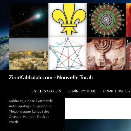
Recherche
ZionKabbalah.com – Nouvelle Torah
ALLER AU CONTENU
LISTE DES ARTICLES
CHAÎNE YOUTUBE
COMPTE TWITTER
Kabbalah, Gnose, Guematria,
Anthropologie, Linguistique,
Métaphysique, Langue des
Oiseaux, Humour, Rock et
Poésie.