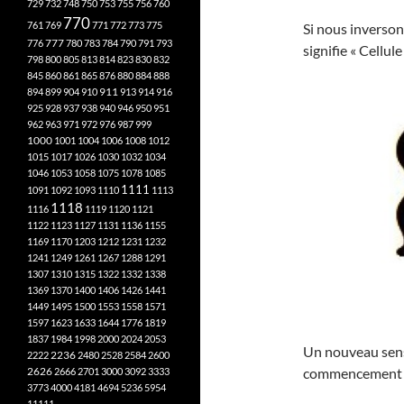
729
732
748
750
753
755
756
760
770
761
769
771
772
773
775
Si nous inverson
777
776
780
783
784
790
791
793
signifie « Cellul
798
800
805
813
814
823
830
832
845
860
861
865
876
880
884
888
894
899
904
910
911
913
914
916
925
928
937
938
940
946
950
951
962
963
971
972
976
987
999
1000
1001
1004
1006
1008
1012
1015
1017
1026
1030
1032
1034
1046
1053
1058
1075
1078
1085
1111
1091
1092
1093
1110
1113
1118
1116
1119
1120
1121
1122
1123
1127
1131
1136
1155
1169
1170
1203
1212
1231
1232
1241
1249
1261
1267
1288
1291
1307
1310
1315
1322
1332
1338
1369
1370
1400
1406
1426
1441
1449
1495
1500
1553
1558
1571
1597
1623
1633
1644
1776
1819
1837
1984
1998
2000
2024
2053
Un nouveau sens 
2222
2236
2480
2528
2584
2600
commencement El
2626
2666
2701
3000
3092
3333
3773
4000
4181
4694
5236
5954
11111