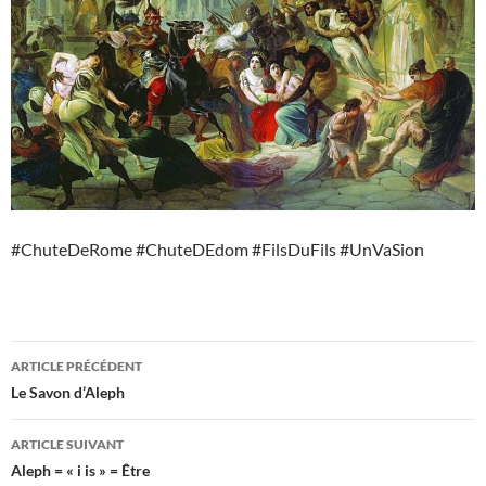
#ChuteDeRome #ChuteDEdom #FilsDuFils #UnVaSion
Navigation
ARTICLE PRÉCÉDENT
des
Le Savon d’Aleph
articles
ARTICLE SUIVANT
Aleph = « i is » = Être