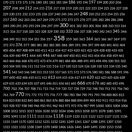
186
173
182
197
206
170
172
175
176
180
181
183
184
193
196
199
200
203
207
212
216
219
208
209
214
215
217
218
220
221
222
223
224
225
226
227
228
248
240
229
230
231
232
233
235
236
237
245
246
247
250
252
253
254
255
256
260
257
262
263
266
267
269
270
271
272
273
275
276
277
281
282
284
286
288
300
301
306
289
290
291
292
293
294
296
297
299
302
303
305
308
310
313
314
333
345
315
340
346
316
317
318
320
323
328
329
330
332
336
337
338
342
343
358
357
359
363
364
365
369
348
349
352
353
354
355
356
360
366
367
370
376
377
386
391
402
372
373
380
381
382
383
385
389
396
397
399
400
401
404
412
405
406
407
408
409
410
411
414
417
419
420
421
422
424
428
430
433
435
441
444
446
436
439
440
445
447
448
449
450
451
452
453
454
456
458
459
461
463
464
466
468
470
472
473
474
479
481
484
486
488
491
493
494
496
500
501
502
516
503
504
505
506
511
512
514
515
517
520
523
524
526
528
530
531
534
535
540
541
542
543
546
548
551
553
555
557
565
571
572
573
576
580
581
586
588
591
596
613
611
620
597
600
602
606
610
612
614
615
616
617
619
622
623
625
626
628
666
676
629
631
633
634
635
637
641
646
651
656
661
665
670
682
685
692
696
700
702
706
707
708
711
713
716
719
720
727
728
729
732
748
750
753
755
756
760
770
777
761
769
771
772
773
775
776
780
783
784
790
791
793
798
800
805
813
814
823
830
832
845
860
861
865
876
880
884
888
894
899
904
910
911
913
914
916
1000
925
928
937
938
940
946
950
951
962
963
971
972
976
987
999
1001
1004
1006
1008
1012
1015
1017
1026
1030
1032
1034
1046
1053
1058
1075
1078
1085
1091
1118
1111
1092
1093
1110
1113
1116
1119
1120
1121
1122
1123
1127
1131
1136
1155
1169
1170
1203
1212
1231
1232
1241
1249
1261
1267
1288
1291
1307
1310
1315
1322
1332
1338
1369
1370
1400
1406
1426
1441
1449
1495
1500
1553
1558