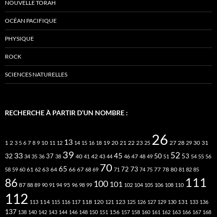
NOUVELLE TORAH
OCÉAN PACIFIQUE
PHYSIQUE
ROCK
SCIENCES NATURELLES
RECHERCHE À PARTIR D’UN NOMBRE :
26
13
2
7
10
20
21
22
23
27
31
1
3
5
6
8
9
11
12
14
15
16
18
19
25
28
29
30
39
52
33
45
32
37
50
40
42
53
34
35
36
38
41
43
44
46
47
48
49
51
54
55
56
70
65
73
72
63
66
78
80
58
59
60
61
62
64
67
68
69
71
74
75
77
81
82
85
111
86
100
101
87
95
88
89
90
91
94
96
98
99
102
104
105
106
108
110
112
118
120
113
114
115
116
117
121
123
125
126
127
129
130
131
133
136
137
138
140
142
143
144
146
148
150
151
156
157
158
160
161
162
163
166
167
168