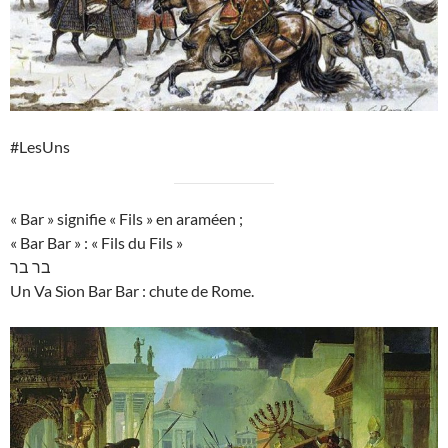
#LesUns
« Bar » signifie « Fils » en araméen ;
« Bar Bar » : « Fils du Fils »
בר בר
Un Va Sion Bar Bar : chute de Rome.