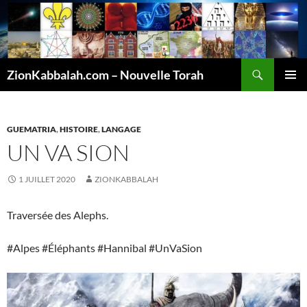
Recherche
ZionKabbalah.com – Nouvelle Torah
ALLER
MENU
AU
PRINCI
CONTENU
GUEMATRIA
,
HISTOIRE
,
LANGAGE
UN VA SION
1 JUILLET 2020
ZIONKABBALAH
Traversée des Alephs.
#Alpes #Éléphants #Hannibal #UnVaSion