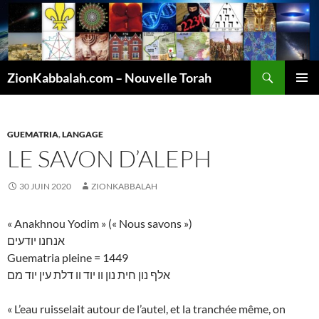
Recherche
ZionKabbalah.com – Nouvelle Torah
ALLER
MENU
AU
PRINCI
CONTENU
GUEMATRIA
,
LANGAGE
LE SAVON D’ALEPH
30 JUIN 2020
ZIONKABBALAH
« Anakhnou Yodim » (« Nous savons »)
אנחנו יודעים
Guematria pleine = 1449
אלף נון חית נון וו יוד וו דלת עין יוד מם
« L’eau ruisselait autour de l’autel, et la tranchée même, on