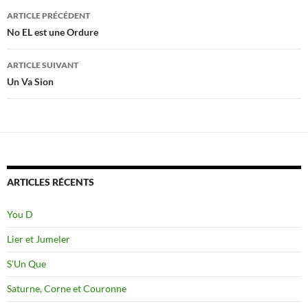
Navigation
ARTICLE PRÉCÉDENT
des
No EL est une Ordure
articles
ARTICLE SUIVANT
Un Va Sion
ARTICLES RÉCENTS
You D
Lier et Jumeler
S’Un Que
Saturne, Corne et Couronne