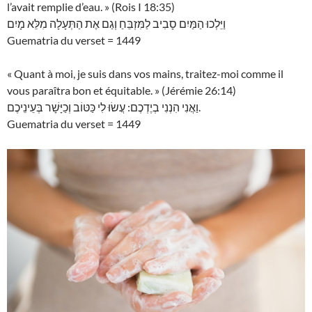
l’avait remplie d’eau. » (Rois I 18:35)
וַיֵּלְכוּ הַמַּיִם סָבִיב לַמִּזְבֵּחַ וְגַם אֶת הַתְּעָלָה מִלֵּא מָיִם
Guematria du verset = 1449
« Quant à moi, je suis dans vos mains, traitez-moi comme il
vous paraîtra bon et équitable. » (Jérémie 26:14)
וַאֲנִי הִנְנִי בְיֶדְכֶם: עֲשׂוּ לִי כַּטּוֹב וְכַיָּשָׁר בְּעֵינֵיכֶם.
Guematria du verset = 1449