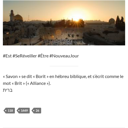
#Est #SeRéveiller #Être #NouveauJour
« Savon » se dit « Borit » en hébreu biblique, et s’écrit comme le
mot « Brit » (« Alliance »).
ברית
118
1449
26