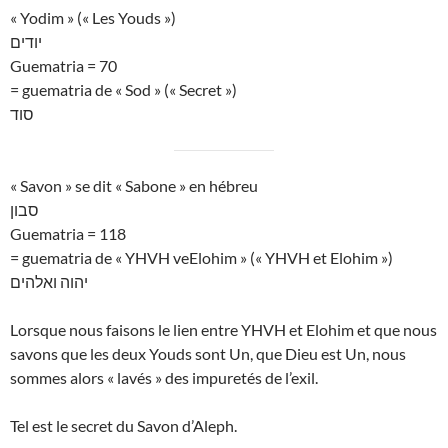
« Yodim » (« Les Youds »)
יודים
Guematria = 70
= guematria de « Sod » (« Secret »)
סוד
« Savon » se dit « Sabone » en hébreu
סבון
Guematria = 118
= guematria de « YHVH veElohim » (« YHVH et Elohim »)
יהוה ואלהים
Lorsque nous faisons le lien entre YHVH et Elohim et que nous
savons que les deux Youds sont Un, que Dieu est Un, nous
sommes alors « lavés » des impuretés de l’exil.
Tel est le secret du Savon d’Aleph.