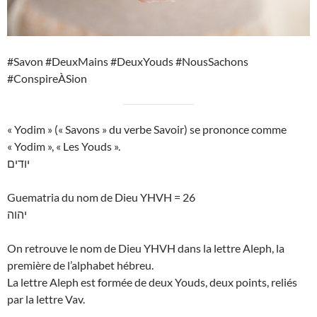
#Savon #DeuxMains #DeuxYouds #NousSachons
#ConspireÀSion
« Yodim » (« Savons » du verbe Savoir) se prononce comme
« Yodim », « Les Youds ».
יודים
Guematria du nom de Dieu YHVH = 26
יהוה
On retrouve le nom de Dieu YHVH dans la lettre Aleph, la
première de l’alphabet hébreu.
La lettre Aleph est formée de deux Youds, deux points, reliés
par la lettre Vav.