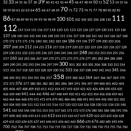
39
52
33
45
32
37
50
40
42
53
34
35
36
38
41
43
44
46
47
48
49
51
54
55
56
70
65
73
72
63
66
78
80
58
59
60
61
62
64
67
68
69
71
74
75
77
81
82
85
111
86
100
101
87
95
88
89
90
91
94
96
98
99
102
104
105
106
108
110
112
118
120
113
114
115
116
117
121
123
125
126
127
129
130
131
133
136
137
138
140
142
143
144
146
148
150
151
156
157
158
160
161
162
163
166
167
168
186
173
182
197
206
170
172
175
176
180
181
183
184
193
196
199
200
203
207
212
216
219
208
209
214
215
217
218
220
221
222
223
224
225
226
227
228
248
240
229
230
231
232
233
235
236
237
245
246
247
250
252
253
254
255
256
260
257
262
263
266
267
269
270
271
272
273
275
276
277
281
282
284
286
288
300
301
306
289
290
291
292
293
294
296
297
299
302
303
305
308
310
313
314
333
345
315
340
346
316
317
318
320
323
328
329
330
332
336
337
338
342
343
358
357
359
363
364
365
369
348
349
352
353
354
355
356
360
366
367
370
376
377
386
391
402
372
373
380
381
382
383
385
389
396
397
399
400
401
404
412
405
406
407
408
409
410
411
414
417
419
420
421
422
424
428
430
433
435
441
444
446
436
439
440
445
447
448
449
450
451
452
453
454
456
458
459
461
463
464
466
468
470
472
473
474
479
481
484
486
488
491
493
494
496
500
501
502
516
503
504
505
506
511
512
514
515
517
520
523
524
526
528
530
531
534
535
540
541
542
543
546
548
551
553
555
557
565
571
572
573
576
580
581
586
588
591
596
613
611
620
597
600
602
606
610
612
614
615
616
617
619
622
623
625
626
628
666
676
629
631
633
634
635
637
641
646
651
656
661
665
670
682
685
692
696
700
702
706
707
708
711
713
716
719
720
727
728
729
732
748
750
753
755
756
760