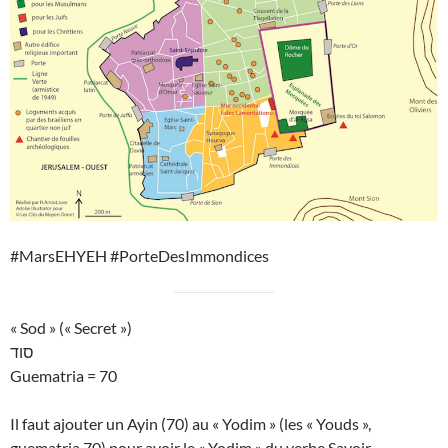
#MarsEHYEH #PorteDesImmondices
« Sod » (« Secret »)
סוד
Guematria = 70
Il faut ajouter un Ayin (70) au « Yodim » (les « Youds »,
guematria 70) pour avoir le « Yodim » du verbe Savoir.