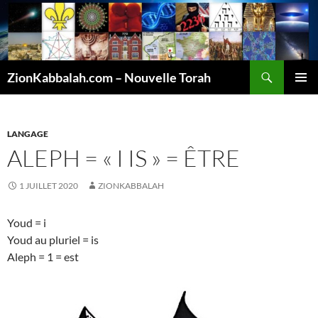
Recherche
ZionKabbalah.com – Nouvelle Torah
ALLER
MENU
AU
PRINCI
CONTENU
LANGAGE
ALEPH = « I IS » = ÊTRE
1 JUILLET 2020
ZIONKABBALAH
Youd = i
Youd au pluriel = is
Aleph = 1 = est