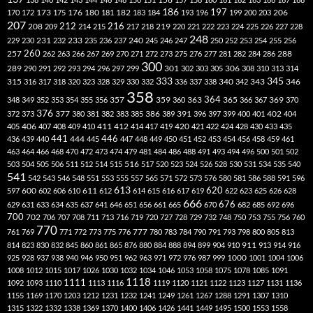
186
173
182
197
206
170
172
175
176
180
181
183
184
193
196
199
200
203
207
212
216
219
208
209
214
215
217
218
220
221
222
223
224
225
226
227
228
248
240
229
230
231
232
233
235
236
237
245
246
247
250
252
253
254
255
256
260
257
262
263
266
267
269
270
271
272
273
275
276
277
281
282
284
286
288
300
301
306
289
290
291
292
293
294
296
297
299
302
303
305
308
310
313
314
333
345
315
340
346
316
317
318
320
323
328
329
330
332
336
337
338
342
343
358
357
359
363
364
365
369
348
349
352
353
354
355
356
360
366
367
370
376
377
386
391
402
372
373
380
381
382
383
385
389
396
397
399
400
401
404
412
405
406
407
408
409
410
411
414
417
419
420
421
422
424
428
430
433
435
441
444
446
436
439
440
445
447
448
449
450
451
452
453
454
456
458
459
461
463
464
466
468
470
472
473
474
479
481
484
486
488
491
493
494
496
500
501
502
516
503
504
505
506
511
512
514
515
517
520
523
524
526
528
530
531
534
535
540
541
542
543
546
548
551
553
555
557
565
571
572
573
576
580
581
586
588
591
596
613
611
620
597
600
602
606
610
612
614
615
616
617
619
622
623
625
626
628
666
676
629
631
633
634
635
637
641
646
651
656
661
665
670
682
685
692
696
700
702
706
707
708
711
713
716
719
720
727
728
729
732
748
750
753
755
756
760
770
777
761
769
771
772
773
775
776
780
783
784
790
791
793
798
800
805
813
814
823
830
832
845
860
861
865
876
880
884
888
894
899
904
910
911
913
914
916
1000
925
928
937
938
940
946
950
951
962
963
971
972
976
987
999
1001
1004
1006
1008
1012
1015
1017
1026
1030
1032
1034
1046
1053
1058
1075
1078
1085
1091
1118
1111
1092
1093
1110
1113
1116
1119
1120
1121
1122
1123
1127
1131
1136
1155
1169
1170
1203
1212
1231
1232
1241
1249
1261
1267
1288
1291
1307
1310
1315
1322
1332
1338
1369
1370
1400
1406
1426
1441
1449
1495
1500
1553
1558