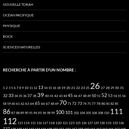
NOUVELLE TORAH
OCÉAN PACIFIQUE
PHYSIQUE
ROCK
SCIENCES NATURELLES
RECHERCHE À PARTIR D’UN NOMBRE :
26
13
2
7
10
20
21
22
23
27
31
1
3
5
6
8
9
11
12
14
15
16
18
19
25
28
29
30
39
52
33
45
32
37
50
40
42
53
34
35
36
38
41
43
44
46
47
48
49
51
54
55
56
70
65
73
72
63
66
78
80
58
59
60
61
62
64
67
68
69
71
74
75
77
81
82
85
111
86
100
101
87
95
88
89
90
91
94
96
98
99
102
104
105
106
108
110
112
118
120
113
114
115
116
117
121
123
125
126
127
129
130
131
133
136
137
138
140
142
143
144
146
148
150
151
156
157
158
160
161
162
163
166
167
168