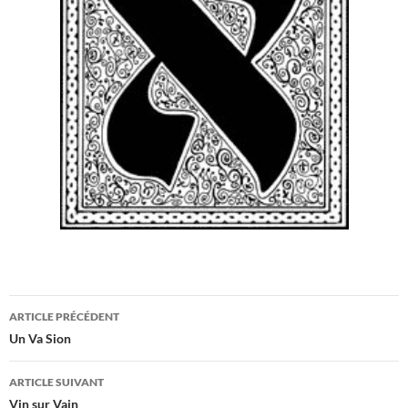
Navigation
ARTICLE PRÉCÉDENT
des
Un Va Sion
articles
ARTICLE SUIVANT
Vin sur Vain