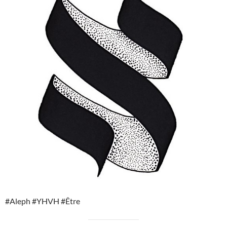
#Aleph #YHVH #Être