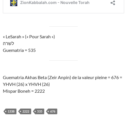
« LeSarah » (« Pour Sarah »)
לשרה
Guematria = 535
Guematria Akhas Beta (Zeir Anpin) de la valeur pleine = 676 =
YHVH (26) x YHVH (26)
Mispar Boneh = 2222
1338
2222
535
676