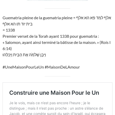
Guematria pleine de la guematria pleine = אלף למד פא הא אלף
בית יוד תו הא אלף
= 1338
Premier verset de la Torah ayant 1338 pour guematria :
« Salomon, ayant ainsi terminé la bâtisse de la maison. » (Rois I
6:14)
וַיִּבֶן שְׁלֹמֹה אֶת הַבַּיִת וַיְכַלֵּהוּ
#UneMaisonPourLeUn #MaisonDeLAmour