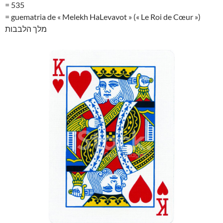
= 535
= guematria de « Melekh HaLevavot » (« Le Roi de Cœur »)
מלך הלבבות