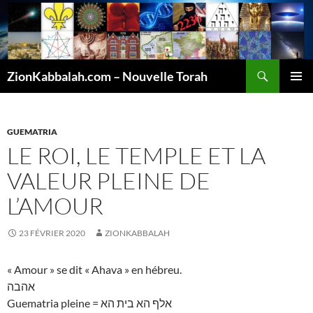
Recherche
ZionKabbalah.com – Nouvelle Torah
ALLER
MENU
AU
PRINCI
CONTENU
GUEMATRIA
LE ROI, LE TEMPLE ET LA
VALEUR PLEINE DE
L’AMOUR
23 FÉVRIER 2020
ZIONKABBALAH
« Amour » se dit « Ahava » en hébreu.
אהבה
Guematria pleine = אלף הא בית הא