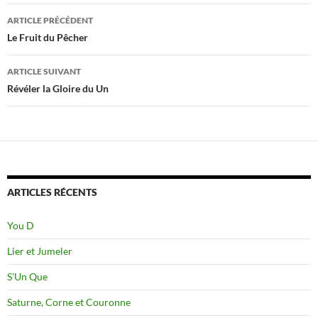
Navigation
ARTICLE PRÉCÉDENT
des
Le Fruit du Pêcher
articles
ARTICLE SUIVANT
Révéler la Gloire du Un
ARTICLES RÉCENTS
You D
Lier et Jumeler
S’Un Que
Saturne, Corne et Couronne