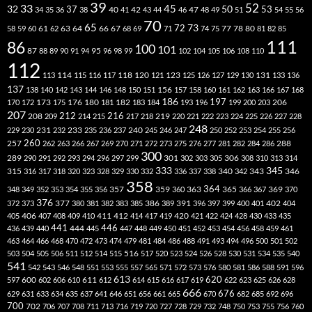
39
52
33
45
32
37
50
40
42
53
34
35
36
38
41
43
44
46
47
48
49
51
54
55
56
70
65
73
72
63
66
78
80
58
59
60
61
62
64
67
68
69
71
74
75
77
81
82
85
111
86
100
101
87
95
88
89
90
91
94
96
98
99
102
104
105
106
108
110
112
118
120
113
114
115
116
117
121
123
125
126
127
129
130
131
133
136
137
138
140
142
143
144
146
148
150
151
156
157
158
160
161
162
163
166
167
168
186
173
182
197
206
170
172
175
176
180
181
183
184
193
196
199
200
203
207
212
216
219
208
209
214
215
217
218
220
221
222
223
224
225
226
227
228
248
240
229
230
231
232
233
235
236
237
245
246
247
250
252
253
254
255
256
260
257
262
263
266
267
269
270
271
272
273
275
276
277
281
282
284
286
288
300
301
306
289
290
291
292
293
294
296
297
299
302
303
305
308
310
313
314
333
345
315
340
346
316
317
318
320
323
328
329
330
332
336
337
338
342
343
358
357
359
363
364
365
369
348
349
352
353
354
355
356
360
366
367
370
376
377
386
391
402
372
373
380
381
382
383
385
389
396
397
399
400
401
404
412
405
406
407
408
409
410
411
414
417
419
420
421
422
424
428
430
433
435
441
444
446
436
439
440
445
447
448
449
450
451
452
453
454
456
458
459
461
463
464
466
468
470
472
473
474
479
481
484
486
488
491
493
494
496
500
501
502
516
503
504
505
506
511
512
514
515
517
520
523
524
526
528
530
531
534
535
540
541
542
543
546
548
551
553
555
557
565
571
572
573
576
580
581
586
588
591
596
613
611
620
597
600
602
606
610
612
614
615
616
617
619
622
623
625
626
628
666
676
629
631
633
634
635
637
641
646
651
656
661
665
670
682
685
692
696
700
702
706
707
708
711
713
716
719
720
727
728
729
732
748
750
753
755
756
760