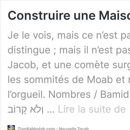
Construire une Mais
Je le vois, mais ce n’est pa
distingue ; mais il n’est p
Jacob, et une comète surgi
les sommités de Moab et r
l’orgueil. Nombres / Bamidbar 24:17 ָּה אֲשׁוּרֶנּוּ
Co
וְלֹא קָרוֹב …
Lire la suite de
u
M
Po
ZionKabbalah.com - Nouvelle Torah
le