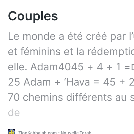
Couples
Le monde a été créé par l
et féminins et la rédempti
elle. Adamאדם= 1 + 4 + 4045 ‘Havaחווה= 8 + 6 + 6 +5=
25 Adam + ‘Hava = 45 + 25 = 70 70 familles empruntent
70 chemins différents au 
Couples
de
ZionKabbalah.com - Nouvelle Torah