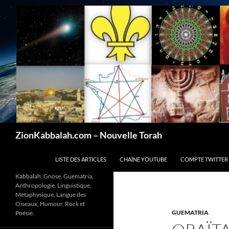
Recherche
ZionKabbalah.com – Nouvelle Torah
ALLER AU CONTENU
LISTE DES ARTICLES
CHAÎNE YOUTUBE
COMPTE TWITTER
Kabbalah, Gnose, Guematria,
Anthropologie, Linguistique,
Métaphysique, Langue des
Oiseaux, Humour, Rock et
GUEMATRIA
Poésie.