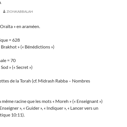
A
ZIONKABBALAH
« Oraïta » en araméen.
ique = 628
 Brakhot » (« Bénédictions »)
ale = 70
Sod » (« Secret »)
ettes de la Torah (cf. Midrash Rabba – Nombres
a même racine que les mots « Moreh » (« Enseignant »)
 Enseigner », « Guider », « Indiquer », « Lancer vers un
vitique 10:11).