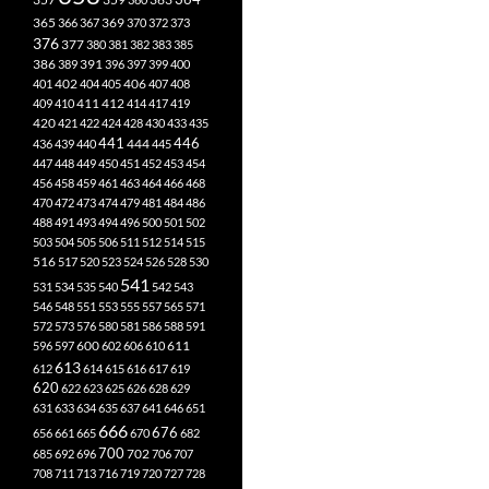
365
369
366
367
370
372
373
376
377
380
381
382
383
385
386
391
389
396
397
399
400
402
401
404
405
406
407
408
412
409
410
411
414
417
419
420
421
422
424
428
430
433
435
441
444
446
436
439
440
445
447
448
449
450
451
452
453
454
456
458
459
461
463
464
466
468
470
472
473
474
479
481
484
486
488
491
493
494
496
500
501
502
503
504
505
506
511
512
514
515
516
517
520
523
524
526
528
530
541
531
534
535
540
542
543
546
548
551
553
555
557
565
571
572
573
576
580
581
586
588
591
611
596
597
600
602
606
610
613
612
614
615
616
617
619
620
622
623
625
626
628
629
631
633
634
635
637
641
646
651
666
676
656
661
665
670
682
700
702
685
692
696
706
707
708
711
713
716
719
720
727
728