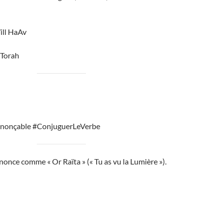
ill HaAv
Torah
onçable #ConjuguerLeVerbe
ononce comme « Or Raïta » (« Tu as vu la Lumière »).