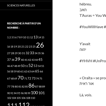
hébreu.
SCIENCES NATURELLES
האב
T’Auras = You W
RECHERCHE À PARTIR D’UN
#YouWillHave #
NOMBRE :
13
2
7
10
1
3
5
6
8
9
11
12
14
15
26
Y’avait
20
21
22
23
16
18
19
25
יהוה
33
32
27
31
28
29
30
34
35
36
39
45
37
40
42
38
41
43
44
#YHVH #UnPron
52
50
53
46
47
48
49
51
54
55
65
63
66
56
58
59
60
61
62
64
70
« Oraïta » se pr
73
72
67
68
69
71
74
75
אור ראית
86
78
80
87
77
81
82
85
88
89
100
101
95
90
91
94
96
98
99
Là, vois.
102
104
105
106
108
110
112
111