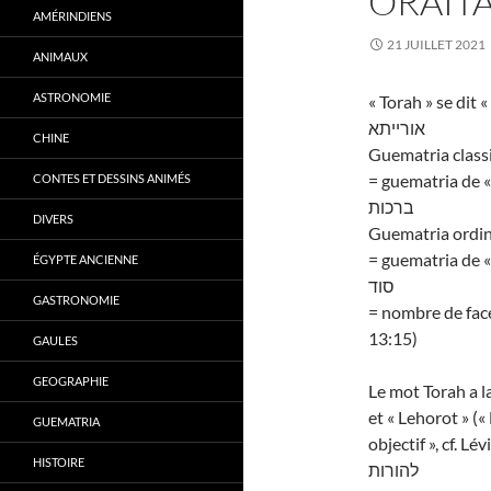
ORAÏT
AMÉRINDIENS
21 JUILLET 2021
ANIMAUX
ASTRONOMIE
« Torah » se dit 
אורייתא
CHINE
Guematria class
= guematria de «
CONTES ET DESSINS ANIMÉS
ברכות
DIVERS
Guematria ordin
= guematria de « 
ÉGYPTE ANCIENNE
סוד
GASTRONOMIE
= nombre de fac
13:15)
GAULES
GEOGRAPHIE
Le mot Torah a l
et « Lehorot » («
GUEMATRIA
objectif », cf. Lé
HISTOIRE
להורות