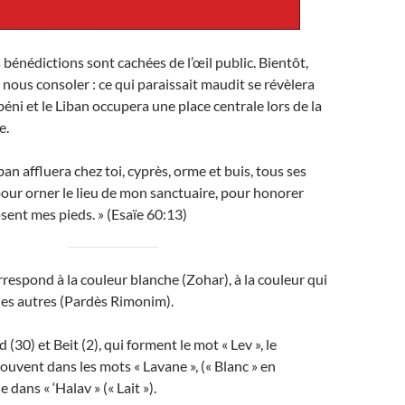
 bénédictions sont cachées de l’œil public. Bientôt,
 nous consoler : ce qui paraissait maudit se révèlera
béni et le Liban occupera une place centrale lors de la
e.
ban affluera chez toi, cyprès, orme et buis, tous ses
our orner le lieu de mon sanctuaire, pour honorer
osent mes pieds. » (Esaïe 60:13)
espond à la couleur blanche (Zohar), à la couleur qui
les autres (Pardès Rimonim).
 (30) et Beit (2), qui forment le mot « Lev », le
rouvent dans les mots « Lavane », (« Blanc » en
 dans « ‘Halav » (« Lait »).