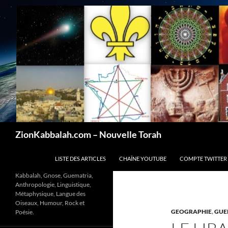
Recherche
ZionKabbalah.com – Nouvelle Torah
ALLER AU CONTENU
LISTE DES ARTICLES
CHAÎNE YOUTUBE
COMPTE TWITTER
Kabbalah, Gnose, Guematria,
Anthropologie, Linguistique,
Métaphysique, Langue des
Oiseaux, Humour, Rock et
GEOGRAPHIE
,
GUE
Poésie.