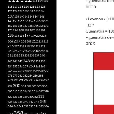
= guematria de «
113
114
115
ברכות
118
120
116
117
121
123
125
126
127
129
130
131
133
136
137
138
140
142
143
144
146
« Levanon » (« Li
148
150
151
156
157
158
160
161
לבנון
173
162
163
166
167
168
170
172
182
175
176
180
181
183
184
Guematria = 13
186
197
193
196
199
200
203
= guematria de 
207
212
206
208
209
214
215
מנחם
216
219
217
218
220
221
222
223
224
225
226
227
228
229
230
240
231
232
233
235
236
237
248
245
246
247
250
252
253
260
257
254
255
256
262
263
266
267
269
270
271
272
273
275
276
277
281
282
284
286
288
289
290
291
292
293
294
296
297
300
301
306
299
302
303
305
315
308
310
313
314
316
317
318
333
320
323
328
329
330
332
345
340
336
337
338
342
343
346
348
349
352
353
354
355
356
358
357
359
363
364
360