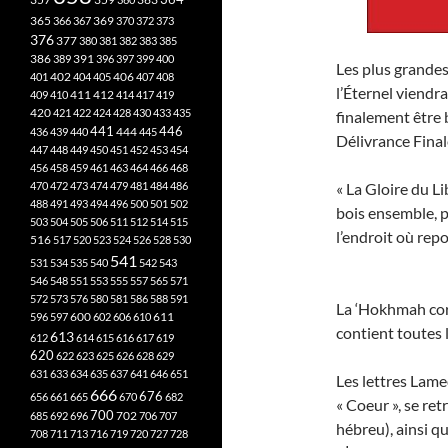
365
369
366
367
370
372
373
376
377
380
381
382
383
385
386
391
389
396
397
399
400
Les plus grandes
402
401
404
405
406
407
408
l’Éternel viendra
412
409
410
411
414
417
419
420
421
422
424
428
430
433
435
finalement être 
441
444
446
436
439
440
445
Délivrance Final
447
448
449
450
451
452
453
454
456
458
459
461
463
464
466
468
470
472
473
474
479
481
484
486
« La Gloire du Li
488
491
493
494
496
500
501
502
bois ensemble, p
503
504
505
506
511
512
514
515
l’endroit où rep
516
517
520
523
524
526
528
530
541
531
534
535
540
542
543
546
548
551
553
555
557
565
571
572
573
576
580
581
586
588
591
La ‘Hokhmah corr
611
596
597
600
602
606
610
contient toutes 
613
612
614
615
616
617
619
620
622
623
625
626
628
629
631
633
634
635
637
641
646
651
Les lettres Lamed
666
676
656
661
665
670
682
« Coeur », se ret
700
702
685
692
696
706
707
hébreu), ainsi que
708
711
713
716
719
720
727
728