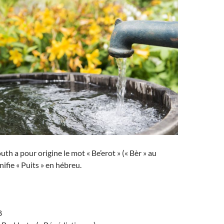
th a pour origine le mot « Be’erot » (« Bèr » au
gnifie « Puits » en hébreu.
8