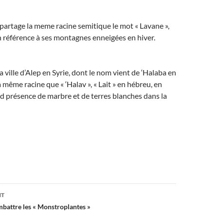
 partage la meme racine semitique le mot « Lavane »,
 en référence à ses montagnes enneigées en hiver.
 ville d’Alep en Syrie, dont le nom vient de ‘Halaba en
a même racine que « ‘Halav », « Lait » en hébreu, en
nd présence de marbre et de terres blanches dans la
on
NT
battre les « Monstroplantes »