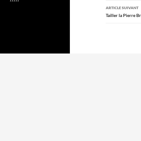
articles
ARTICLE SUIVANT
Tailler la Pierre B