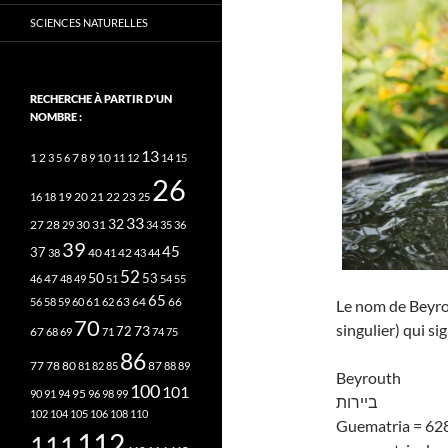
SCIENCES NATURELLES
RECHERCHE À PARTIR D’UN
NOMBRE :
13
2
7
10
1
3
5
6
8
9
11
12
14
15
26
20
21
22
23
16
18
19
25
33
32
27
31
28
29
30
34
35
36
39
45
37
40
42
38
41
43
44
52
50
53
46
47
48
49
51
54
55
65
63
66
56
58
59
60
61
62
64
Le nom de Beyrou
70
singulier) qui si
73
72
67
68
69
71
74
75
86
78
80
87
77
81
82
85
88
89
Beyrouth
100
101
95
90
91
94
96
98
99
ביירות
102
104
105
106
108
110
Guematria = 62
112
111