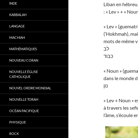
INDE
Liban en hébreu,
: « Lev » + « Nou
KABBALAH
« Lev » (guematri
LANGAGE
(‘Hokhmah), mais 
MACHIAH
mots de même v
לב
MATHÉMATIQUES
כבוד
NOUVEAU CORAN
« Noun » (guematr
NOUVELLE ÉGLISE
CATHOLIQUE
dans le monde d’
נון
NOUVEL ORDRE MONDIAL
NOUVELLE TORAH
« Lev + Noun » e
à travers les sef
OCÉAN PACIFIQUE
l’âme, s’écoule en
PHYSIQUE
ROCK