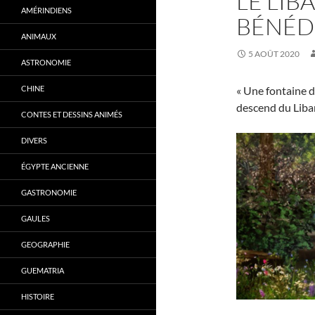
LE LIB
AMÉRINDIENS
BÉNÉD
ANIMAUX
5 AOÛT 2020
ASTRONOMIE
CHINE
« Une fontaine d
descend du Liba
CONTES ET DESSINS ANIMÉS
DIVERS
ÉGYPTE ANCIENNE
GASTRONOMIE
GAULES
GEOGRAPHIE
GUEMATRIA
HISTOIRE