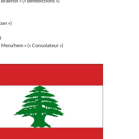
 Brakhot » (« Bénédictions »)
ban »)
8
« Mena’hem » (« Consolateur »)