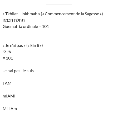
« Tkhilat ‘Hokhmah » (« Commencement de la Sagesse »)
תְּחִלַּת חָכְמָה
Guematria ordinale = 101
« Je n’ai pas » (« Ein li »)
אין לי
= 101
Je n’ai pas. Je suis.
I AM
mIAMi
Mi I Am