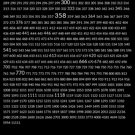
300
301
306
289
290
291
292
293
294
296
297
299
302
303
305
308
310
313
314
333
345
315
340
346
316
317
318
320
323
328
329
330
332
336
337
338
342
343
358
357
359
363
364
365
369
348
349
352
353
354
355
356
360
366
367
370
376
377
386
391
402
372
373
380
381
382
383
385
389
396
397
399
400
401
404
412
405
406
407
408
409
410
411
414
417
419
420
421
422
424
428
430
433
435
441
444
446
436
439
440
445
447
448
449
450
451
452
453
454
456
458
459
461
463
464
466
468
470
472
473
474
479
481
484
486
488
491
493
494
496
500
501
502
516
503
504
505
506
511
512
514
515
517
520
523
524
526
528
530
531
534
535
540
541
542
543
546
548
551
553
555
557
565
571
572
573
576
580
581
586
588
591
596
613
611
620
597
600
602
606
610
612
614
615
616
617
619
622
623
625
626
628
666
676
629
631
633
634
635
637
641
646
651
656
661
665
670
682
685
692
696
700
702
706
707
708
711
713
716
719
720
727
728
729
732
748
750
753
755
756
760
770
777
761
769
771
772
773
775
776
780
783
784
790
791
793
798
800
805
813
814
823
830
832
845
860
861
865
876
880
884
888
894
899
904
910
911
913
914
916
1000
925
928
937
938
940
946
950
951
962
963
971
972
976
987
999
1001
1004
1006
1008
1012
1015
1017
1026
1030
1032
1034
1046
1053
1058
1075
1078
1085
1091
1118
1111
1092
1093
1110
1113
1116
1119
1120
1121
1122
1123
1127
1131
1136
1155
1169
1170
1203
1212
1231
1232
1241
1249
1261
1267
1288
1291
1307
1310
1315
1322
1332
1338
1369
1370
1400
1406
1426
1441
1449
1495
1500
1553
1558
1571
1597
1623
1633
1644
1776
1819
1837
1984
1998
2000
2024
2053
2222
2236
2480
2528
2584
2600
2626
2666
2701
3000
3092
3333
3773
4000
4181
4694
5236
5954
11111