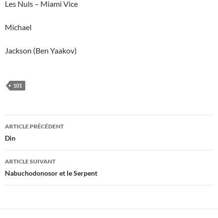
Les Nuls – Miami Vice
Michael
Jackson (Ben Yaakov)
101
Navigation
ARTICLE PRÉCÉDENT
des
Din
articles
ARTICLE SUIVANT
Nabuchodonosor et le Serpent