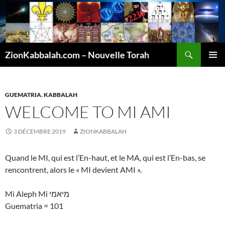
Recherche
ZionKabbalah.com – Nouvelle Torah
ALLER
MENU
AU
PRINCI
CONTENU
GUEMATRIA
,
KABBALAH
WELCOME TO MI AMI
3 DÉCEMBRE 2019
ZIONKABBALAH
Quand le MI, qui est l’En-haut, et le MA, qui est l’En-bas, se
rencontrent, alors le « MI devient AMI ».
Mi Aleph Mi מיאמי
Guematria = 101