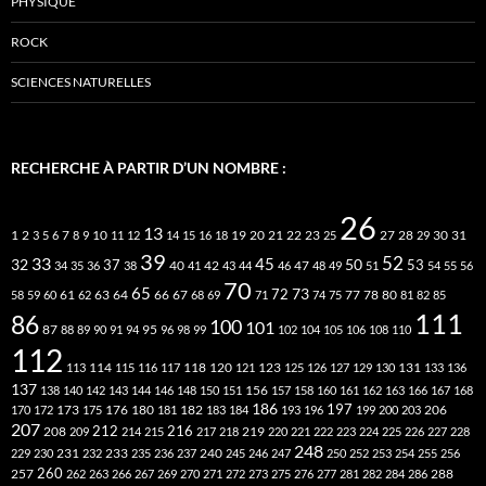
PHYSIQUE
ROCK
SCIENCES NATURELLES
RECHERCHE À PARTIR D’UN NOMBRE :
26
13
2
7
10
20
21
22
23
27
31
1
3
5
6
8
9
11
12
14
15
16
18
19
25
28
29
30
39
52
33
45
32
37
50
40
42
53
34
35
36
38
41
43
44
46
47
48
49
51
54
55
56
70
65
73
72
63
66
78
80
58
59
60
61
62
64
67
68
69
71
74
75
77
81
82
85
111
86
100
101
87
95
88
89
90
91
94
96
98
99
102
104
105
106
108
110
112
118
120
113
114
115
116
117
121
123
125
126
127
129
130
131
133
136
137
138
140
142
143
144
146
148
150
151
156
157
158
160
161
162
163
166
167
168
186
173
182
197
206
170
172
175
176
180
181
183
184
193
196
199
200
203
207
212
216
219
208
209
214
215
217
218
220
221
222
223
224
225
226
227
228
248
240
229
230
231
232
233
235
236
237
245
246
247
250
252
253
254
255
256
260
257
262
263
266
267
269
270
271
272
273
275
276
277
281
282
284
286
288