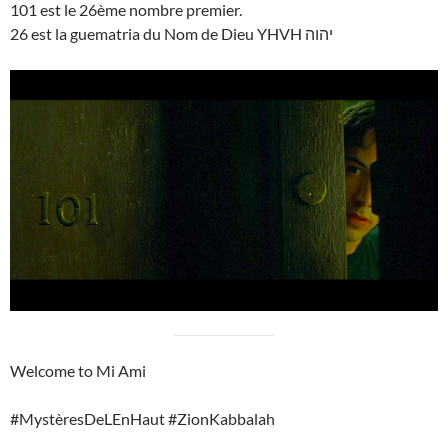
101 est le 26ème nombre premier.
26 est la guematria du Nom de Dieu YHVH יהוה
Welcome to Mi Ami
#MystèresDeLEnHaut #ZionKabbalah