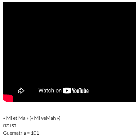
« Mi et Ma » (« Mi veMah »)
מי ומה
Guematria = 101