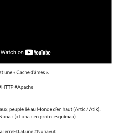
st une « Cache d’âmes ».
#HTTP #Apache
ux, peuple lié au Monde d’en haut (Artic / Atik),
« Nuna » (« Luna » en proto-esquimau).
aTerreEtLaLune #Nunavut