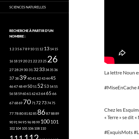
SCIENCES NATURELLES
RECHERCHE À PARTIR D’UN
NOMBRE :
13
2
7
10
1
3
5
6
8
9
11
12
14
15
26
20
21
22
23
16
18
19
25
33
32
27
31
28
29
30
34
35
36
La lettre Noun e
39
45
37
40
42
38
41
43
44
52
50
53
#MiseEnCache 
46
47
48
49
51
54
55
65
63
66
56
58
59
60
61
62
64
70
73
72
67
68
69
71
74
75
Chez les Esquima
86
78
80
87
77
81
82
85
88
89
« Terre » se dit 
100
101
95
90
91
94
96
98
99
102
104
105
106
108
110
#ExquisMots #L
112
111