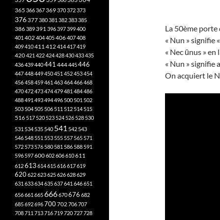
365
369
366
367
370
372
373
376
377
380
381
382
383
385
La 50ème porte d
386
391
389
396
397
399
400
402
401
404
405
406
407
408
« Nun » signifie 
412
409
410
411
414
417
419
« Nec ūnus » en l
420
421
422
424
428
430
433
435
« Nun » signifie
441
444
446
436
439
440
445
447
448
449
450
451
452
453
454
On acquiert le 
456
458
459
461
463
464
466
468
470
472
473
474
479
481
484
486
488
491
493
494
496
500
501
502
503
504
505
506
511
512
514
515
516
517
520
523
524
526
528
530
541
531
534
535
540
542
543
546
548
551
553
555
557
565
571
572
573
576
580
581
586
588
591
611
596
597
600
602
606
610
613
612
614
615
616
617
619
620
622
623
625
626
628
629
631
633
634
635
637
641
646
651
666
676
656
661
665
670
682
700
702
685
692
696
706
707
708
711
713
716
719
720
727
728