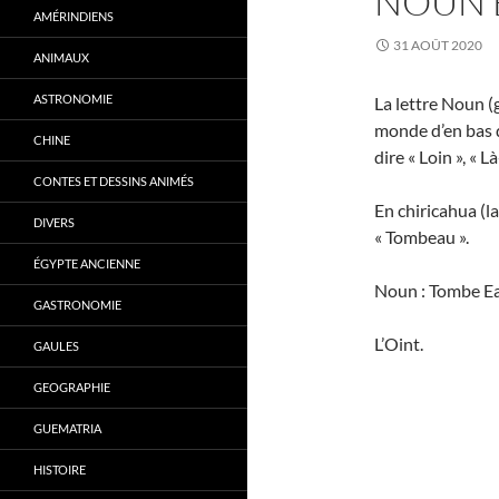
NOUN 
AMÉRINDIENS
31 AOÛT 2020
ANIMAUX
ASTRONOMIE
La lettre Noun (
monde d’en bas d
CHINE
dire « Loin », « 
CONTES ET DESSINS ANIMÉS
En chiricahua (l
DIVERS
« Tombeau ».
ÉGYPTE ANCIENNE
Noun : Tombe E
GASTRONOMIE
L’Oint.
GAULES
GEOGRAPHIE
GUEMATRIA
HISTOIRE