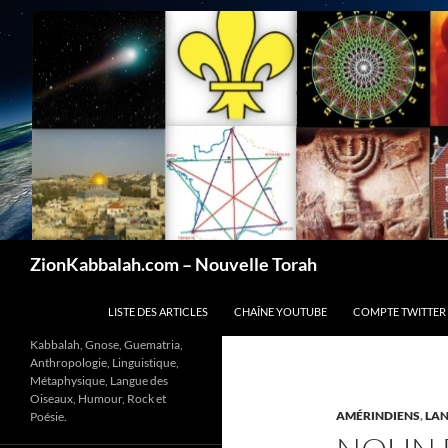
Recherche
ZionKabbalah.com – Nouvelle Torah
ALLER AU CONTENU
LISTE DES ARTICLES
CHAÎNE YOUTUBE
COMPTE TWITTER
Kabbalah, Gnose, Guematria,
Anthropologie, Linguistique,
Métaphysique, Langue des
Oiseaux, Humour, Rock et
AMÉRINDIENS
,
LA
Poésie.