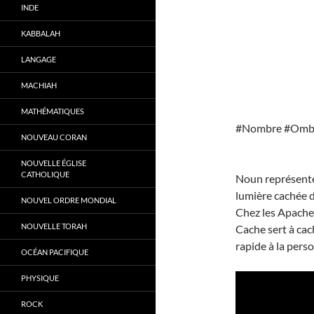
INDE
KABBALAH
LANGAGE
MACHIAH
MATHÉMATIQUES
#Nombre #Ombr
NOUVEAU CORAN
NOUVELLE ÉGLISE
CATHOLIQUE
Noun représente 
lumière cachée de
NOUVEL ORDRE MONDIAL
Chez les Apaches
NOUVELLE TORAH
Cache sert à cac
rapide à la per
OCÉAN PACIFIQUE
PHYSIQUE
ROCK