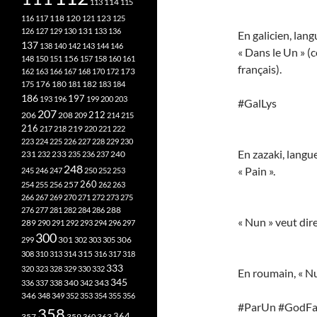
113
114
115
118
120
116
117
121
123
125
126
127
129
130
131
133
136
En galicien, langu
137
138
140
142
143
144
146
« Dans le Un » (
148
150
151
156
157
158
160
161
français).
173
162
163
166
167
168
170
172
182
175
176
180
181
183
184
186
197
193
196
199
200
203
#GalLys
207
212
206
208
209
214
215
216
219
217
218
220
221
222
223
224
225
226
227
228
229
230
En zazaki, langue
240
231
232
233
235
236
237
248
« Pain ».
245
246
247
250
252
253
260
257
254
255
256
262
263
266
267
269
270
271
272
273
275
276
277
281
282
284
286
288
« Nun » veut dire
289
290
291
292
293
294
296
297
300
301
306
299
302
303
305
315
308
310
313
314
316
317
318
333
320
323
328
329
330
332
En roumain, « Nun
345
340
336
337
338
342
343
346
348
349
352
353
354
355
356
#ParUn #GodFat
358
357
359
363
364
360