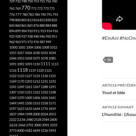
729
732
748
750
753
755
756
760
770
761
769
771
772
773
775
777
776
780
783
784
790
791
793
798
800
805
813
814
823
830
832
845
860
861
865
876
880
884
888
894
899
904
910
911
913
914
916
925
928
937
938
940
946
950
951
#EinAni #NoO
962
963
971
972
976
987
999
1000
1001
1004
1006
1008
1012
1015
1017
1026
1030
1032
1034
1046
1053
1058
1075
1078
1085
50
1111
1091
1092
1093
1110
1113
1118
1116
1119
1120
1121
1122
1123
1127
1131
1136
1155
Navigati
1169
1170
1203
1212
1231
1232
ARTICLE PRÉCÉDE
1241
1249
1261
1267
1288
1291
des
Youd et Idée
1307
1310
1315
1322
1332
1338
1369
1370
1400
1406
1426
1441
articles
1449
1495
1500
1553
1558
1571
ARTICLE SUIVANT
1597
1623
1633
1644
1776
1819
L’Humilité : L’Ass
1837
1984
1998
2000
2024
2053
2222
2236
2480
2528
2584
2600
2626
2666
2701
3000
3092
3333
3773
4000
4181
4694
5236
5954
11111