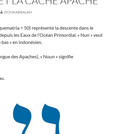
ET LA CACHE APACHE
ZIONKABBALAH
guematria = 50) représente la descente dans le
epuis les Eaux de l’Océan Primordial. « Nun » veut
Là-bas » en indonésien.
angue des Apaches), « Noun » signifie
au.