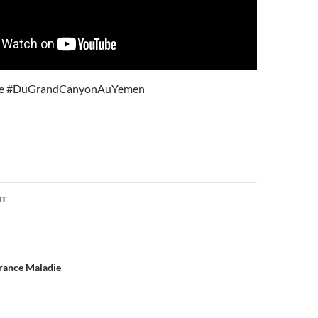
ne #DuGrandCanyonAuYemen
on
NT
urance Maladie