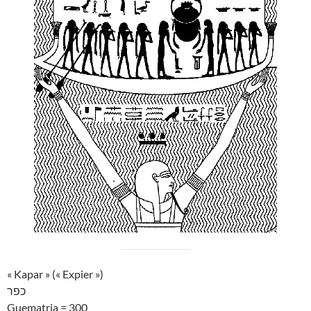
« Kapar » (« Expier »)
כפר
Guematria = 300