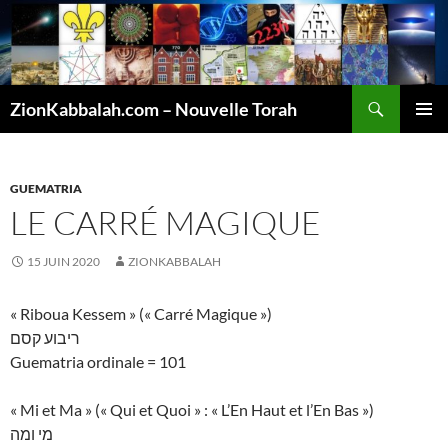
Recherche
ZionKabbalah.com – Nouvelle Torah
ALLER
MENU
AU
PRINCI
CONTENU
GUEMATRIA
LE CARRÉ MAGIQUE
15 JUIN 2020
ZIONKABBALAH
« Riboua Kessem » (« Carré Magique »)
ריבוע קסם
Guematria ordinale = 101
« Mi et Ma » (« Qui et Quoi » : « L’En Haut et l’En Bas »)
מי ומה