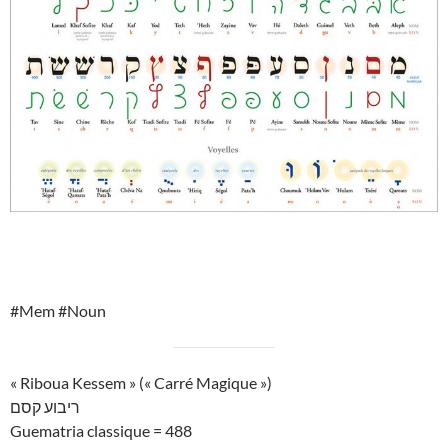
#Mem #Noun
« Riboua Kessem » (« Carré Magique »)
ריבוע קסם
Guematria classique = 488