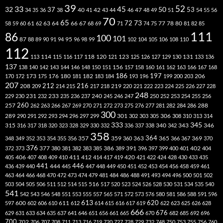
39
52
33
45
32
37
50
40
42
53
34
35
36
38
41
43
44
46
47
48
49
51
54
55
56
70
65
73
72
63
66
78
80
58
59
60
61
62
64
67
68
69
71
74
75
77
81
82
85
111
86
100
101
87
95
88
89
90
91
94
96
98
99
102
104
105
106
108
110
112
118
120
113
114
115
116
117
121
123
125
126
127
129
130
131
133
136
137
138
140
142
143
144
146
148
150
151
156
157
158
160
161
162
163
166
167
168
186
173
182
197
206
170
172
175
176
180
181
183
184
193
196
199
200
203
207
212
216
219
208
209
214
215
217
218
220
221
222
223
224
225
226
227
228
248
240
229
230
231
232
233
235
236
237
245
246
247
250
252
253
254
255
256
260
257
262
263
266
267
269
270
271
272
273
275
276
277
281
282
284
286
288
300
301
306
289
290
291
292
293
294
296
297
299
302
303
305
308
310
313
314
333
345
315
340
346
316
317
318
320
323
328
329
330
332
336
337
338
342
343
358
357
359
363
364
365
369
348
349
352
353
354
355
356
360
366
367
370
376
377
386
391
402
372
373
380
381
382
383
385
389
396
397
399
400
401
404
412
405
406
407
408
409
410
411
414
417
419
420
421
422
424
428
430
433
435
441
444
446
436
439
440
445
447
448
449
450
451
452
453
454
456
458
459
461
463
464
466
468
470
472
473
474
479
481
484
486
488
491
493
494
496
500
501
502
516
503
504
505
506
511
512
514
515
517
520
523
524
526
528
530
531
534
535
540
541
542
543
546
548
551
553
555
557
565
571
572
573
576
580
581
586
588
591
596
613
611
620
597
600
602
606
610
612
614
615
616
617
619
622
623
625
626
628
666
676
629
631
633
634
635
637
641
646
651
656
661
665
670
682
685
692
696
700
702
706
707
708
711
713
716
719
720
727
728
729
732
748
750
753
755
756
760