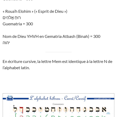
« Roua’h Elohim » (« Esprit de Dieu »)
רוּחַ אֱלֹהִים
Guematria = 300
Nom de Dieu YHVH en Gematria Atbash (Binah) = 300
יהוה
En écriture cursive, la lettre Mem est identique à la lettre N de
l’alphabet latin.