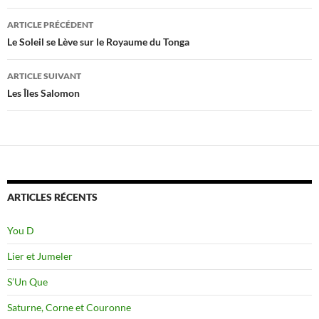
Navigation
ARTICLE PRÉCÉDENT
des
Le Soleil se Lève sur le Royaume du Tonga
articles
ARTICLE SUIVANT
Les Îles Salomon
ARTICLES RÉCENTS
You D
Lier et Jumeler
S’Un Que
Saturne, Corne et Couronne