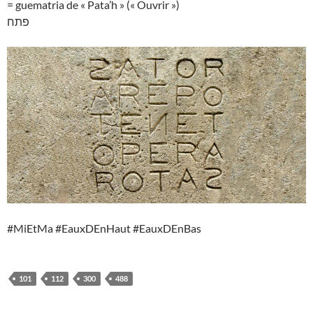
= guematria de « Pata’h » (« Ouvrir »)
פתח
#MiEtMa #EauxDEnHaut #EauxDEnBas
101
112
300
488