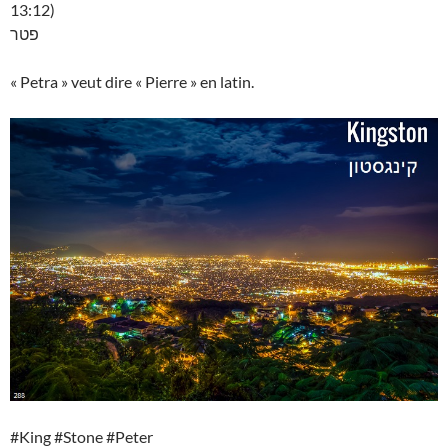
13:12)
פטר
« Petra » veut dire « Pierre » en latin.
#King #Stone #Peter