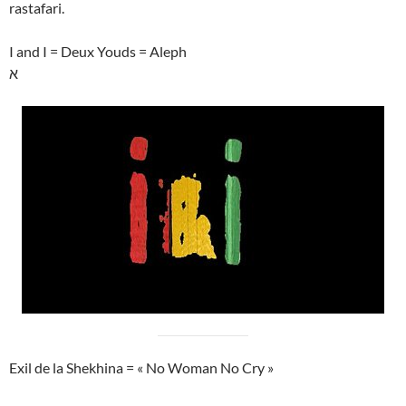
rastafari.
I and I = Deux Youds = Aleph
א
Exil de la Shekhina = « No Woman No Cry »