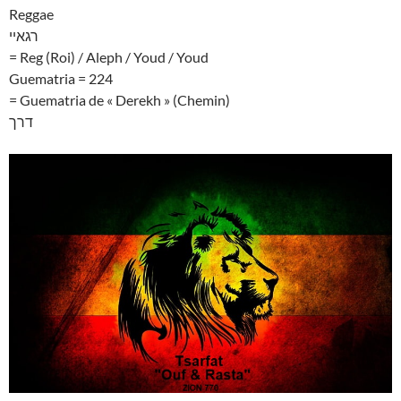
Reggae
רגאיי
= Reg (Roi) / Aleph / Youd / Youd
Guematria = 224
= Guematria de « Derekh » (Chemin)
דרך