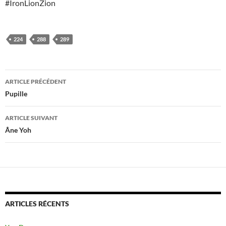
#IronLionZion
224
288
289
Navigation
ARTICLE PRÉCÉDENT
des
Pupille
articles
ARTICLE SUIVANT
Âne Yoh
ARTICLES RÉCENTS