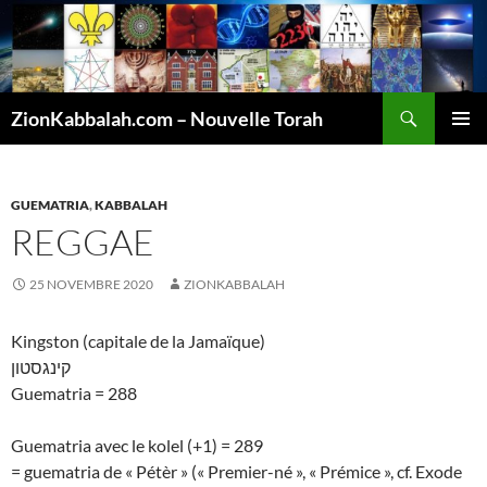
Recherche
ZionKabbalah.com – Nouvelle Torah
ALLER
MENU
AU
PRINCI
CONTENU
GUEMATRIA
,
KABBALAH
REGGAE
25 NOVEMBRE 2020
ZIONKABBALAH
Kingston (capitale de la Jamaïque)
קינגסטון
Guematria = 288
Guematria avec le kolel (+1) = 289
= guematria de « Pétèr » (« Premier-né », « Prémice », cf. Exode