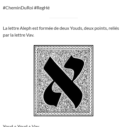
#CheminDuRoi #RegHé
La lettre Aleph est formée de deux Youds, deux points, reliés
par la lettre Vav.
Youd + Youd + Vav