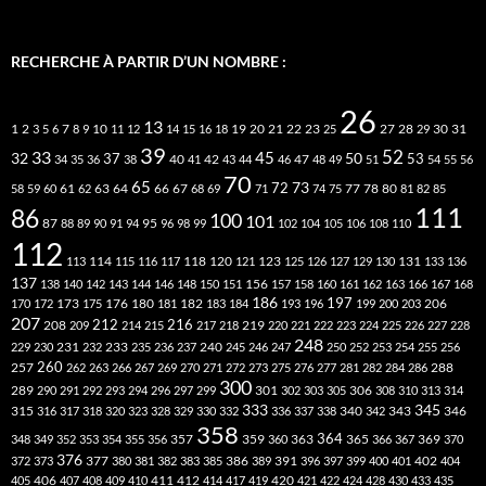
RECHERCHE À PARTIR D’UN NOMBRE :
26
13
2
7
10
20
21
22
23
27
31
1
3
5
6
8
9
11
12
14
15
16
18
19
25
28
29
30
39
52
33
45
32
37
50
40
42
53
34
35
36
38
41
43
44
46
47
48
49
51
54
55
56
70
65
73
72
63
66
78
80
58
59
60
61
62
64
67
68
69
71
74
75
77
81
82
85
111
86
100
101
87
95
88
89
90
91
94
96
98
99
102
104
105
106
108
110
112
118
120
113
114
115
116
117
121
123
125
126
127
129
130
131
133
136
137
138
140
142
143
144
146
148
150
151
156
157
158
160
161
162
163
166
167
168
186
173
182
197
206
170
172
175
176
180
181
183
184
193
196
199
200
203
207
212
216
219
208
209
214
215
217
218
220
221
222
223
224
225
226
227
228
248
240
229
230
231
232
233
235
236
237
245
246
247
250
252
253
254
255
256
260
257
262
263
266
267
269
270
271
272
273
275
276
277
281
282
284
286
288
300
301
306
289
290
291
292
293
294
296
297
299
302
303
305
308
310
313
314
333
345
315
340
346
316
317
318
320
323
328
329
330
332
336
337
338
342
343
358
357
359
363
364
365
369
348
349
352
353
354
355
356
360
366
367
370
376
377
386
391
402
372
373
380
381
382
383
385
389
396
397
399
400
401
404
412
405
406
407
408
409
410
411
414
417
419
420
421
422
424
428
430
433
435